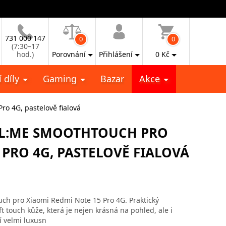
731 000 147
0
0
(7:30–17
hod.)
Porovnání
Přihlášení
0
Kč
 díly
Gaming
Bazar
Akce
o 4G, pastelově fialová
AL:ME SMOOTHTOUCH PRO
 PRO 4G, PASTELOVĚ FIALOVÁ
ch pro Xiaomi Redmi Note 15 Pro 4G. Praktický
t touch kůže, která je nejen krásná na pohled, ale i
í velmi luxusn