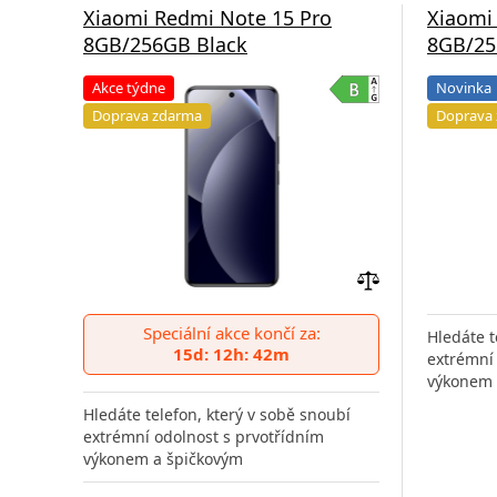
Xiaomi Redmi Note 15 Pro
Xiaomi
8GB/256GB Black
8GB/25
Akce týdne
Novinka
Doprava zdarma
Doprava
Přidat
do
Speciální akce končí za:
Hledáte t
porovnání
15d: 12h: 42m
extrémní 
výkonem 
Hledáte telefon, který v sobě snoubí
extrémní odolnost s prvotřídním
výkonem a špičkovým