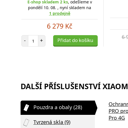
E-shop skladem 2 ks
, odešleme v
pondělí 10. 08. , nyní skladem na
1 prodejně
6 279 Kč
6 
Počet položek
-
+
Přidat do košíku
DALŠÍ PŘÍSLUŠENSTVÍ XIAOMI
Ochrann
Pouzdra a obaly (28)
PRO pro
Pro 4G
Tvrzená skla (9)