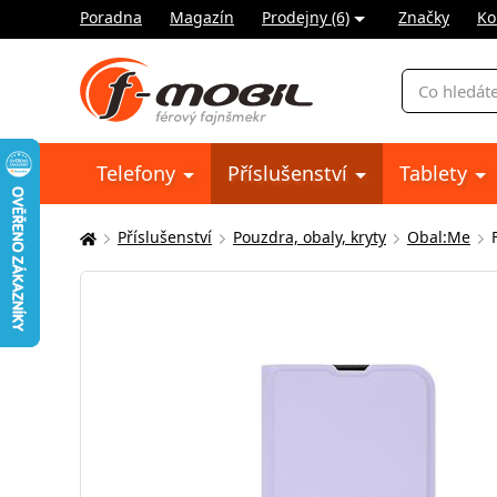
Poradna
Magazín
Prodejny (6)
Značky
Ko
Vyhledávání
Telefony
Příslušenství
Tablety
Příslušenství
Pouzdra, obaly, kryty
Obal:Me
Zde
se
nacházíte: