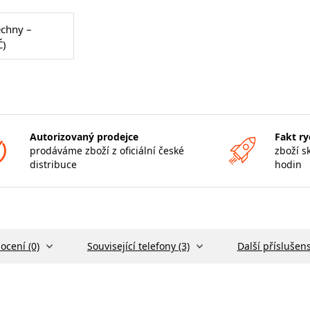
echny –
Č)
Autorizovaný prodejce
Fakt ry
prodáváme zboží z oficiální české
zboží s
distribuce
hodin
ocení (0)
Související telefony (3)
Další příslušens