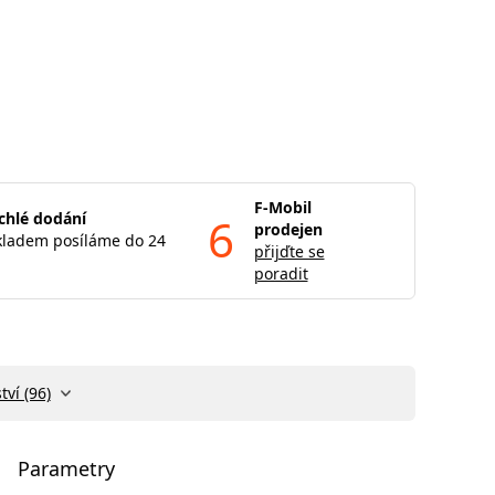
F-Mobil
chlé dodání
6
prodejen
kladem posíláme do 24
přijďte se
poradit
tví (96)
Parametry