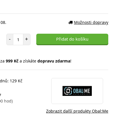
 08.
Možnosti dopravy
Počet položek
-
+
Přidat do košíku
 za
999 Kč
a získáte
dopravu zdarma
!
 dnů: 129 Kč
7
00 hod)
Zobrazit další produkty Obal:Me