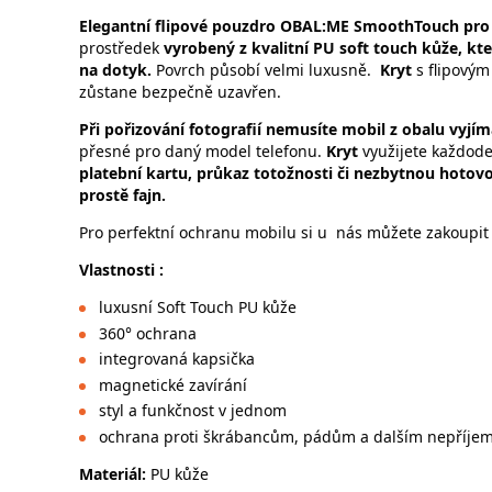
Elegantní flipové
pouzdro OBAL:ME SmoothTouch pro 
prostředek
vyrobený z kvalitní PU soft touch kůže, kte
na dotyk.
Povrch působí velmi luxusně.
Kryt
s flipovým
zůstane bezpečně uzavřen.
Při pořizování fotografií nemusíte mobil z obalu vyjí
přesné pro daný model telefonu.
Kryt
využijete každod
platební kartu, průkaz totožnosti či nezbytnou hotovo
prostě fajn.
Pro perfektní ochranu mobilu si u nás můžete zakoupit 
Vlastnosti :
luxusní Soft Touch PU kůže
360° ochrana
integrovaná kapsička
magnetické zavírání
styl a funkčnost v jednom
ochrana proti škrábancům, pádům a dalším nepříje
Materiál:
PU kůže