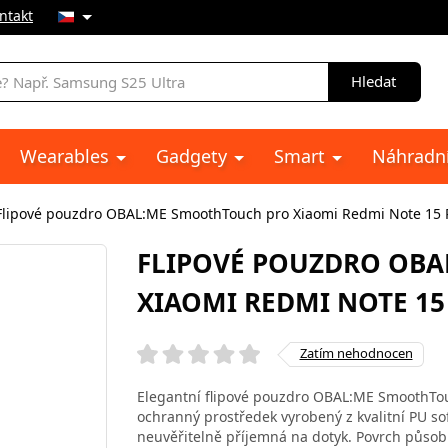
ntakt
Hledat
Wearables
Gadgety
Smart
Náhradní
Flipové pouzdro OBAL:ME SmoothTouch pro Xiaomi Redmi Note 15 Pr
FLIPOVÉ POUZDRO OB
XIAOMI REDMI NOTE 15
Zatím nehodnocen
Elegantní flipové pouzdro OBAL:ME SmoothTou
ochranný prostředek vyrobený z kvalitní PU sof
neuvěřitelně příjemná na dotyk. Povrch působ