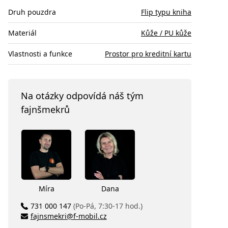
Druh pouzdra
Flip typu kniha
Materiál
Kůže / PU kůže
Vlastnosti a funkce
Prostor pro kreditní kartu
Na otázky odpovídá náš tým
fajnšmekrů
Míra
Dana
731 000 147
(Po-Pá, 7:30-17 hod.)
fajnsmekri@f-mobil.cz