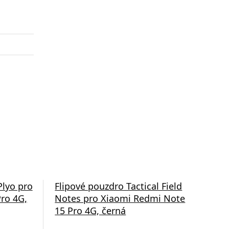
Plyo pro
Flipové pouzdro Tactical Field
Fli
ro 4G,
Notes pro Xiaomi Redmi Note
pro
15 Pro 4G, černá
4G,