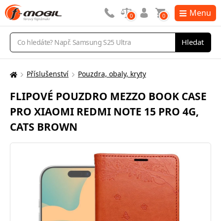
Menu
0
0
Vyhledávání
Hledat
Příslušenství
Pouzdra, obaly, kryty
Zde
se
FLIPOVÉ POUZDRO MEZZO BOOK CASE
nacházíte:
PRO XIAOMI REDMI NOTE 15 PRO 4G,
CATS BROWN