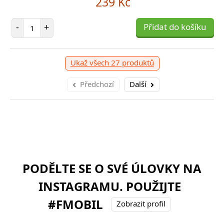
239 Kč
Počet položek
-
+
Přidat do košíku
Ukaž všech 27 produktů
Předchozí
Další
PODĚLTE SE O SVÉ ÚLOVKY NA
INSTAGRAMU. POUŽIJTE
#FMOBIL
Zobrazit profil