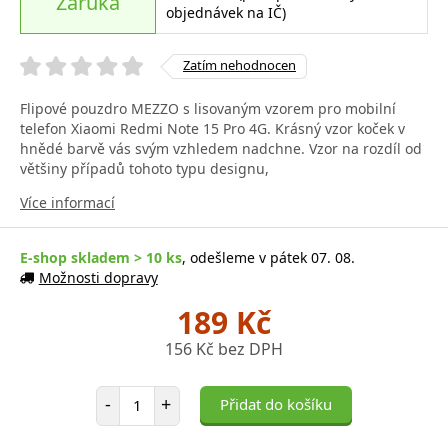
Záruka
objednávek na IČ)
Zatím nehodnocen
Flipové pouzdro MEZZO s lisovaným vzorem pro mobilní
telefon Xiaomi Redmi Note 15 Pro 4G. Krásný vzor koček v
hnědé barvě vás svým vzhledem nadchne. Vzor na rozdíl od
většiny případů tohoto typu designu,
Více informací
E-shop skladem > 10 ks
, odešleme v pátek 07. 08.
Možnosti dopravy
189 Kč
156 Kč bez DPH
Počet položek
-
+
Přidat do košíku