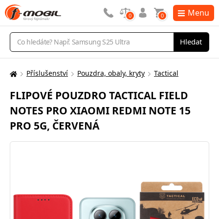
Menu
0
0
Vyhledávání
Hledat
Příslušenství
Pouzdra, obaly, kryty
Tactical
Zde
se
FLIPOVÉ POUZDRO TACTICAL FIELD
nacházíte:
NOTES PRO XIAOMI REDMI NOTE 15
PRO 5G, ČERVENÁ