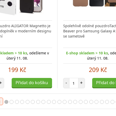
ouzdro ALIGATOR Magnetto je
Spolehlivě odolné pouzdroTact
 doplněk v moderním designu
Beaver pro Samsung Galaxy A
ní
se sametově
skladem > 10 ks
, odešleme v
E-shop skladem > 10 ks
, od
úterý 11. 08.
úterý 11. 08.
199 Kč
209 Kč
t položek
Počet položek
+
Přidat do košíku
-
+
Přidat do
e