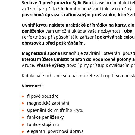
Stylové flipové pouzdro Split Book case
pro mobilní te
zařízení jak při každodenním používání tak i v náročn
povrchová úprava s rafinovaným prošíváním, které zd
Uvnitř krytu najdete praktické příhrádky na karty, a
peněženky
vám umožní ukládat vaše nezbytnosti.
Obal 
Perfektně se přizpůsobí tělu zařízení
pokrývá tak celou
obrazovku před poškrábáním.
Magnetická spona
usnadňuje zavírání i otevírání pouz
kterou můžete umístit telefon do vodorovné polohy a 
v ruce.
Přesné výřezy
dovolí plný přístup k ovládacím p
K dokonalé ochraně si u nás můžete zakoupit tvrzené skl
Vlastnosti:
flipové pouzdro
magnetické zapínání
upevnění do vnitřního krytu
funkce peněženky
funkce stojánku
elegantní povrchová úprava