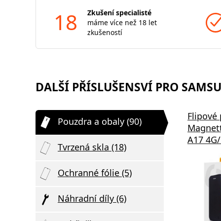
18
Zkušení specialisté
máme více než 18 let
zkušeností
DALŠÍ PŘÍSLUŠENSVÍ PRO SAMSUN
Flipové
Pouzdra a obaly (90)
Magnet
A17 4G/
Tvrzená skla (18)
Ochranné fólie (5)
Náhradní díly (6)