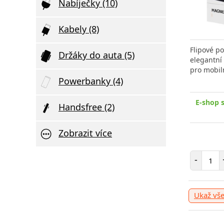
Nabíječky (10)
Kabely (8)
Flipové p
Držáky do auta (5)
elegantní
pro mobil
Powerbanky (4)
E-shop 
Handsfree (2)
Zobrazit více
Poče
-
Ukaž vš