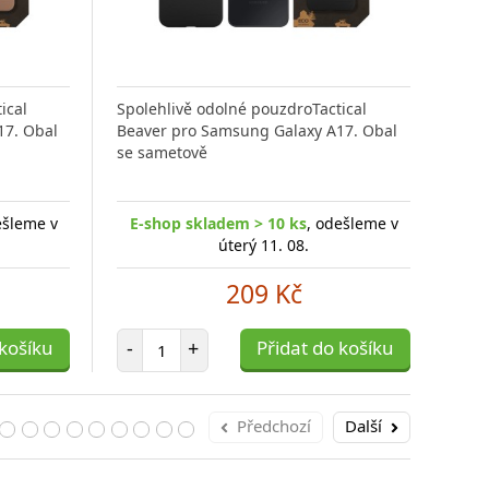
ical
Spolehlivě odolné pouzdroTactical
Zadn
17. Obal
Beaver pro Samsung Galaxy A17. Obal
with
se sametově
iPho
ešleme v
E-shop skladem > 10 ks
, odešleme v
E-
úterý 11. 08.
209 Kč
Počet položek
 košíku
-
+
Přidat do košíku
-
Předchozí
Další