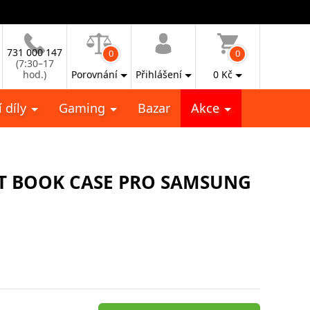
731 000 147
0
0
(7:30–17
hod.)
Porovnání
Přihlášení
0
Kč
 díly
Gaming
Bazar
Akce
IT BOOK CASE PRO SAMSUNG