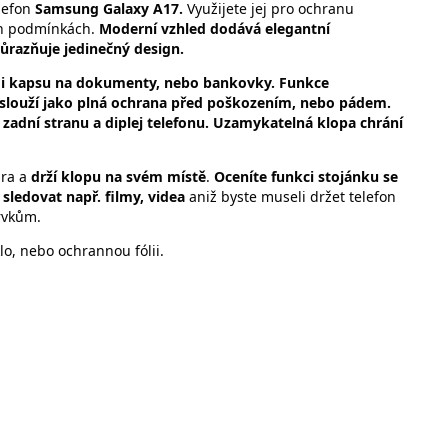
lefon
Samsung Galaxy A17.
Využijete jej pro ochranu
ých podmínkách.
Moderní vzhled dodává elegantní
ůrazňuje jedinečný design.
le i kapsu na dokumenty, nebo bankovky. Funkce
slouží jako plná ochrana před poškozením, nebo pádem.
 zadní stranu a diplej telefonu. Uzamykatelná klopa chrání
dra a
drží klopu na svém místě
.
Oceníte funkci stojánku se
sledovat např. filmy, videa
aniž byste museli držet telefon
rvkům.
o, nebo ochrannou fólii.