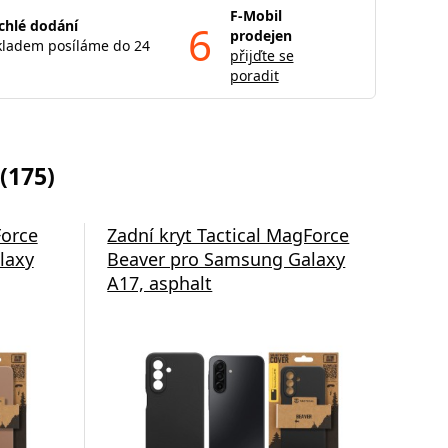
F-Mobil
chlé dodání
6
prodejen
kladem posíláme do 24
přijďte se
poradit
(175)
Force
Zadní kryt Tactical MagForce
Po
laxy
Beaver pro Samsung Galaxy
com
A17, asphalt
Sa