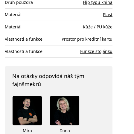
Druh pouzdra
Flip typu kniha
Materiál
Plast
Materiál
Kůže / PU kůže
Vlastnosti a funkce
Prostor pro kreditní kartu
Vlastnosti a funkce
Funkce stojánku
Na otázky odpovídá náš tým
fajnšmekrů
Míra
Dana