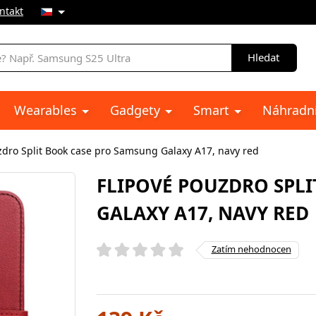
ntakt
Hledat
Wearables
Gadgety
Smart
Náhradní
zdro Split Book case pro Samsung Galaxy A17, navy red
FLIPOVÉ POUZDRO SPL
GALAXY A17, NAVY RED
Zatím nehodnocen