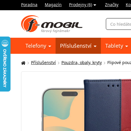
Poradna
Magazín
Prodejny (6)
Značky
Ko
Vyhledávání
Telefony
Příslušenství
Tablety
Příslušenství
Pouzdra, obaly, kryty
Flipové pou
Zde
se
nacházíte: