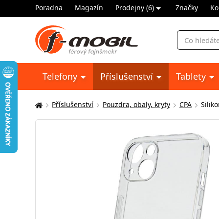
Poradna
Magazín
Prodejny (6)
Značky
Ko
Vyhledávání
Telefony
Příslušenství
Tablety
Příslušenství
Pouzdra, obaly, kryty
CPA
Silik
Zde
se
nacházíte: