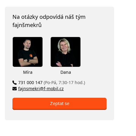
Na otázky odpovídá náš tým
fajnšmekrů
Míra
Dana
731 000 147
(Po-Pá, 7:30-17 hod.)
fajnsmekri@f-mobil.cz
Zeptat se