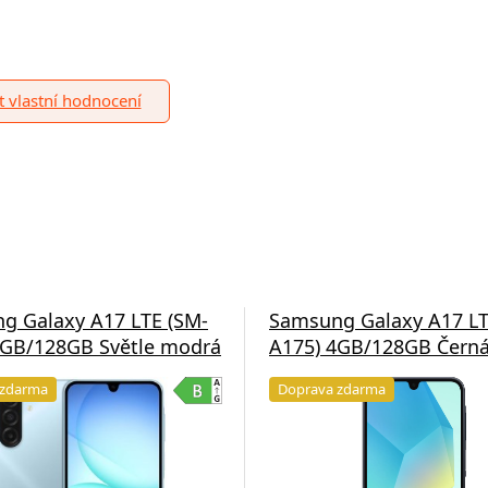
it vlastní hodnocení
g Galaxy A17 LTE (SM-
Samsung Galaxy A17 LT
4GB/128GB Světle modrá
A175) 4GB/128GB Čern
 zdarma
Doprava zdarma