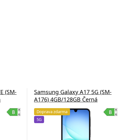
E (SM-
Samsung Galaxy A17 5G (SM-
Sam
á
A176) 4GB/128GB Černá
A1
Doprava zdarma
Do
5G
5G