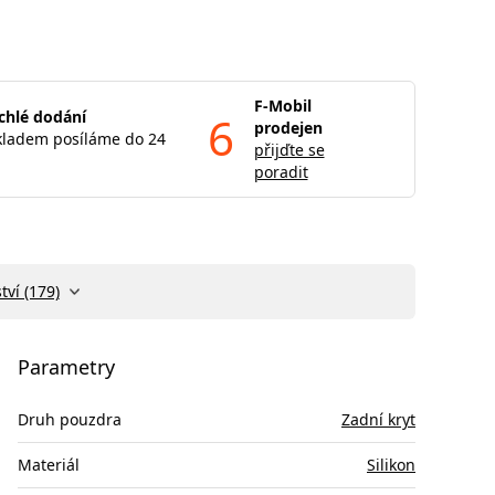
F-Mobil
chlé dodání
6
prodejen
kladem posíláme do 24
přijďte se
poradit
tví (179)
Parametry
Druh pouzdra
Zadní kryt
Materiál
Silikon