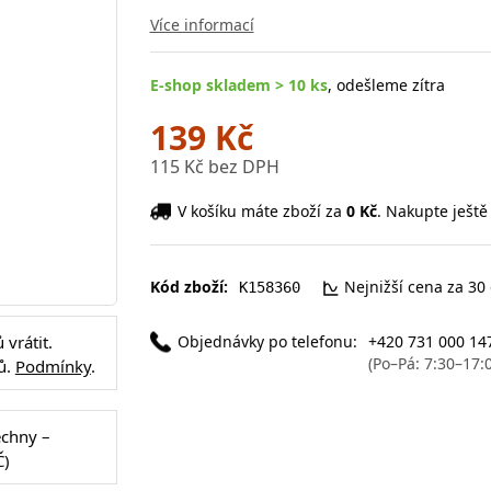
Více informací
E-shop skladem > 10 ks
, odešleme zítra
139 Kč
115 Kč bez DPH
V košíku máte zboží za
0 Kč
. Nakupte ještě
Kód zboží:
Nejnižší cena za 30
K158360
Objednávky po telefonu:
+420 731 000 14
vrátit.
(Po–Pá: 7:30–17:
ů.
Podmínky
.
echny –
Č)