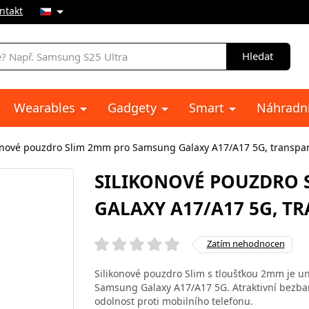
ntakt
Hledat
Wearables
Gadgety
Smart
Náhradní
onové pouzdro Slim 2mm pro Samsung Galaxy A17/A17 5G, transpa
SILIKONOVÉ POUZDRO 
GALAXY A17/A17 5G, T
Zatím nehodnocen
Silikonové pouzdro Slim s tloušťkou 2mm je uni
Samsung Galaxy A17/A17 5G. Atraktivní bezbar
odolnost proti mobilního telefonu.