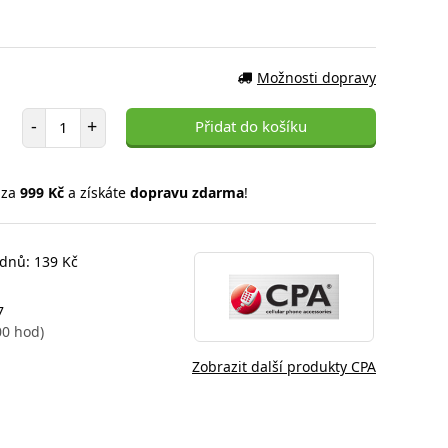
Možnosti dopravy
Počet položek
-
+
Přidat do košíku
 za
999 Kč
a získáte
dopravu zdarma
!
 dnů: 139 Kč
7
00 hod)
Zobrazit další produkty CPA