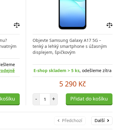
Přidat
Přidat
do
do
onu?
Objevte Samsung Galaxy A17 5G –
Obj
porovnání
porovnání
chvatným
tenký a lehký smartphone s úžasným
ten
displejem, špičkovým
disp
dešleme
E
rodejně
E-shop skladem > 5 ks
, odešleme zítra
5 290 Kč
Počet položek
 košíku
-
+
Přidat do košíku
-
Předchozí
Další