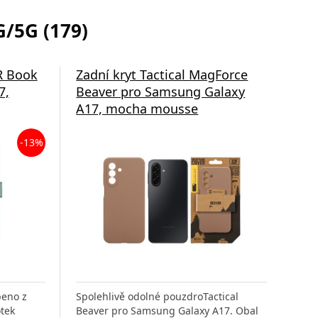
/5G (179)
R Book
Zadní kryt Tactical MagForce
Zad
7,
Beaver pro Samsung Galaxy
Bea
A17, mocha mousse
A17
-13%
beno z
Spolehlivě odolné pouzdroTactical
Spol
otek
Beaver pro Samsung Galaxy A17. Obal
Bea