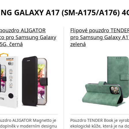
NG GALAXY A17 (SM-A175/A176) 4G
 pouzdro ALIGATOR
Flipové pouzdro TENDE
to pro Samsung Galaxy
pro Samsung Galaxy A1
5G, černá
zelená
ouzdro ALIGATOR Magnetto je
Pouzdro TENDER Book je vyro
 doplněk v moderním designu
ekologické kůže, která je na d