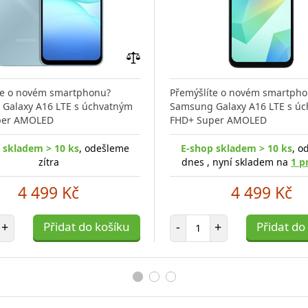
Přidat
do
te o novém smartphonu?
Přemýšlíte o novém smartph
porovnání
Galaxy A16 LTE s úchvatným
Samsung Galaxy A16 LTE s ú
per AMOLED
FHD+ Super AMOLED
 skladem > 10 ks
, odešleme
E-shop skladem > 10 ks
, o
zítra
dnes , nyní skladem na
1 p
4 499 Kč
4 499 Kč
et položek
Počet položek
+
Přidat do košíku
-
+
Přidat do