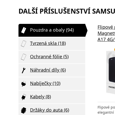
DALŠÍ PŘÍSLUŠENSTVÍ SAMSU
Flipové
Pouzdra a obaly (94)
Magnet
A17 4G/
Tvrzená skla (18)
Ochranné fólie (5)
Náhradní díly (6)
Nabíječky (10)
Kabely (8)
Flipové p
Držáky do auta (6)
elegantní