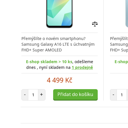
Přidat
do
Přemýšlíte o novém smartphonu?
Přemýšlí
porovnání
Samsung Galaxy A16 LTE s úchvatným
Samsung 
FHD+ Super AMOLED
FHD+ Su
E-shop skladem > 10 ks
, odešleme
E-shop
dnes , nyní skladem na
1 prodejně
4 499 Kč
Počet položek
Poč
-
+
Přidat do košíku
-