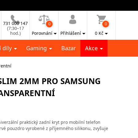
731 000 147
0
0
(7:30–17
hod.)
Porovnání
Přihlášení
0
Kč
 díly
Gaming
Bazar
Akce
rentní
SLIM 2MM PRO SAMSUNG
RANSPARENTNÍ
verzální praktický zadní kryt pro mobilní telefon
vé pouzdro vyrobené z příjemného silikonu, zvyšuje