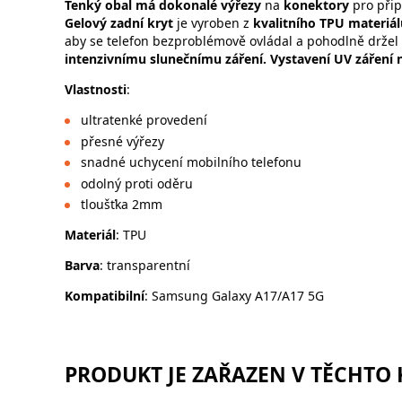
Tenký obal má dokonalé výřezy
na
konektory
pro přip
Gelový zadní kryt
je vyroben z
kvalitního TPU materiál
aby se telefon bezproblémově ovládal a pohodlně držel
intenzivnímu slunečnímu záření. Vystavení UV záření n
Vlastnosti
:
ultratenké provedení
přesné výřezy
snadné uchycení mobilního telefonu
odolný proti oděru
tloušťka 2mm
Materiál
: TPU
Barva
: transparentní
Kompatibilní
: Samsung Galaxy A17/A17 5G
PRODUKT JE ZAŘAZEN V TĚCHTO