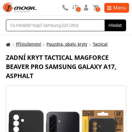
Menu
0
0
Vyhledávání
Hledat
Příslušenství
Pouzdra, obaly, kryty
Tactical
Zde
se
ZADNÍ KRYT TACTICAL MAGFORCE
nacházíte:
BEAVER PRO SAMSUNG GALAXY A17,
ASPHALT