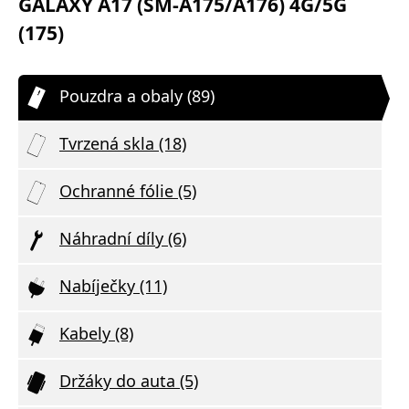
GALAXY A17 (SM-A175/A176) 4G/5G
(175)
Pouzdra a obaly (89)
Tvrzená skla (18)
Ochranné fólie (5)
Náhradní díly (6)
Nabíječky (11)
Kabely (8)
Držáky do auta (5)