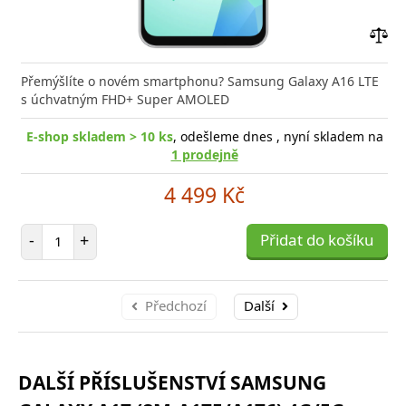
Přid
do
Přemýšlíte o novém smartphonu? Samsung Galaxy A16 LTE
poro
s úchvatným FHD+ Super AMOLED
E-shop skladem > 10 ks
, odešleme dnes , nyní skladem na
1 prodejně
4 499 Kč
Počet položek
-
+
Přidat do košíku
Předchozí
Další
DALŠÍ PŘÍSLUŠENSTVÍ SAMSUNG