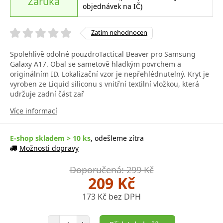
Záruka
objednávek na IČ)
Zatím nehodnocen
Spolehlivě odolné pouzdroTactical Beaver pro Samsung
Galaxy A17. Obal se sametově hladkým povrchem a
originálním ID. Lokalizační vzor je nepřehlédnutelný. Kryt je
vyroben ze Liquid siliconu s vnitřní textilní vložkou, která
udržuje zadní část zař
Více informací
E-shop skladem > 10 ks
, odešleme zítra
Možnosti dopravy
Doporučená: 299 Kč
209 Kč
173 Kč bez DPH
Počet položek