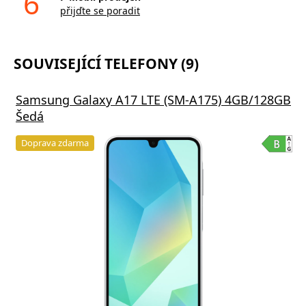
6
přijďte se poradit
SOUVISEJÍCÍ TELEFONY (9)
Samsung Galaxy A17 LTE (SM-A175) 4GB/128GB
Šedá
Doprava zdarma