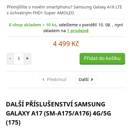
do
Přemýšlíte o novém smartphonu? Samsung Galaxy A16 LTE
poro
s úchvatným FHD+ Super AMOLED
E-shop skladem > 10 ks
, odešleme v pondělí 10. 08. , nyní
skladem na
1 prodejně
4 499 Kč
Počet položek
-
+
Přidat do košíku
Předchozí
Další
DALŠÍ PŘÍSLUŠENSTVÍ SAMSUNG
GALAXY A17 (SM-A175/A176) 4G/5G
(175)