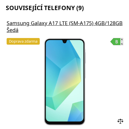
SOUVISEJÍCÍ TELEFONY (9)
Samsung Galaxy A17 LTE (SM-A175) 4GB/128GB
Šedá
Doprava zdarma
Přid