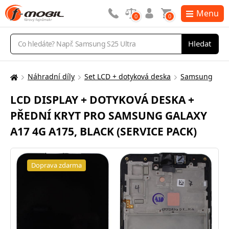
Menu
0
0
Vyhledávání
Hledat
Náhradní díly
Set LCD + dotyková deska
Samsung
Zde
se
LCD DISPLAY + DOTYKOVÁ DESKA +
nacházíte:
PŘEDNÍ KRYT PRO SAMSUNG GALAXY
A17 4G A175, BLACK (SERVICE PACK)
Doprava zdarma