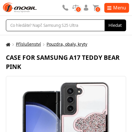
Menu
0
0
Vyhledávání
Hledat
Příslušenství
Pouzdra, obaly, kryty
Zde
se
CASE FOR SAMSUNG A17 TEDDY BEAR
nacházíte:
PINK