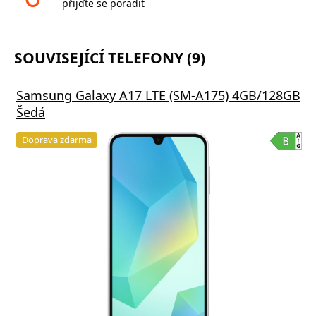
přijďte se poradit
SOUVISEJÍCÍ TELEFONY (9)
Samsung Galaxy A17 LTE (SM-A175) 4GB/128GB
Šedá
Doprava zdarma