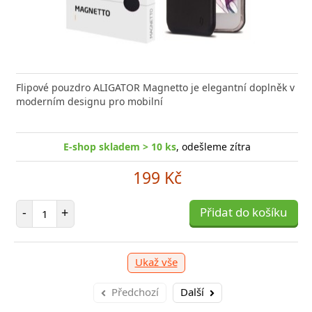
Flipové pouzdro ALIGATOR Magnetto je elegantní doplněk v
moderním designu pro mobilní
E-shop skladem > 10 ks
, odešleme zítra
199 Kč
Počet položek
-
+
Přidat do košíku
Ukaž vše
Předchozí
Další