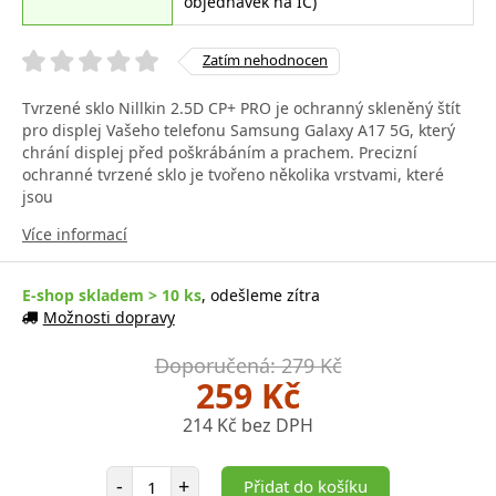
objednávek na IČ)
Zatím nehodnocen
Tvrzené sklo Nillkin 2.5D CP+ PRO je ochranný skleněný štít
pro displej Vašeho telefonu Samsung Galaxy A17 5G, který
chrání displej před poškrábáním a prachem. Precizní
ochranné tvrzené sklo je tvořeno několika vrstvami, které
jsou
Více informací
E-shop skladem > 10 ks
, odešleme zítra
Možnosti dopravy
Doporučená: 279 Kč
259 Kč
214 Kč bez DPH
Počet položek
-
+
Přidat do košíku