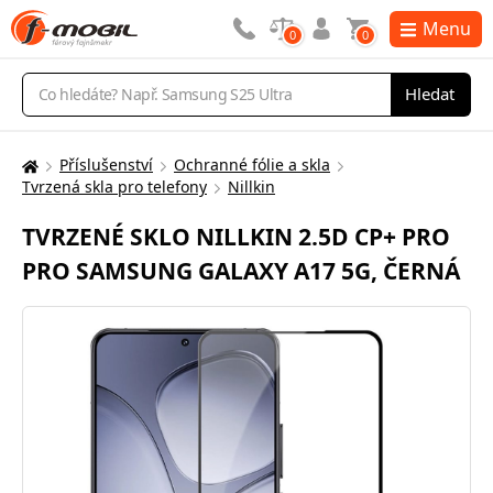
Menu
0
0
Vyhledávání
Hledat
Příslušenství
Ochranné fólie a skla
Zde
Tvrzená skla pro telefony
Nillkin
se
nacházíte:
TVRZENÉ SKLO NILLKIN 2.5D CP+ PRO
PRO SAMSUNG GALAXY A17 5G, ČERNÁ