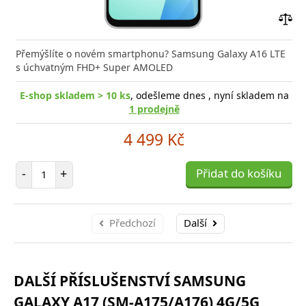
Přid
do
Přemýšlíte o novém smartphonu? Samsung Galaxy A16 LTE
poro
s úchvatným FHD+ Super AMOLED
E-shop skladem > 10 ks
, odešleme dnes , nyní skladem na
1 prodejně
4 499 Kč
Počet položek
-
+
Přidat do košíku
Předchozí
Další
DALŠÍ PŘÍSLUŠENSTVÍ SAMSUNG
GALAXY A17 (SM-A175/A176) 4G/5G