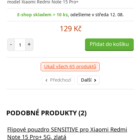
model Xiaomi Redmi Note 15 Pro+
E-shop skladem > 10 ks
, odešleme v středa 12. 08.
129 Kč
Počet položek
-
+
Přidat do košíku
Ukaž všech 65 produktů
Předchozí
Další
PODOBNÉ PRODUKTY (2)
Flipové pouzdro SENSITIVE pro Xiaomi Redmi
Note 15 Pro+ 5G, zlatá