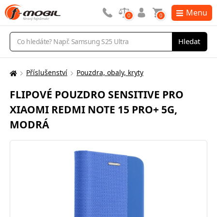
Menu
0
0
Vyhledávání
Hledat
Příslušenství
Pouzdra, obaly, kryty
Zde
se
FLIPOVÉ POUZDRO SENSITIVE PRO
nacházíte:
XIAOMI REDMI NOTE 15 PRO+ 5G,
MODRÁ