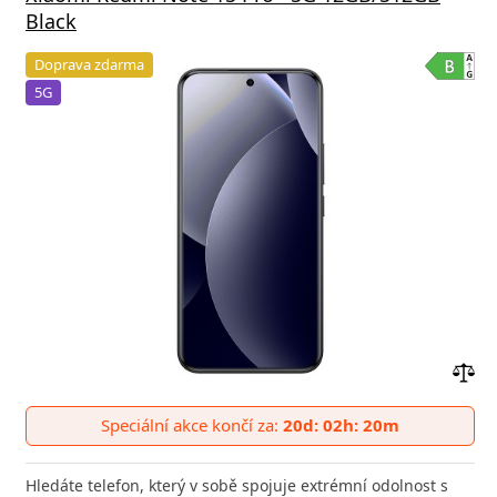
Black
Doprava zdarma
5G
Přid
do
Speciální akce končí za:
20d: 02h: 20m
poro
Hledáte telefon, který v sobě spojuje extrémní odolnost s