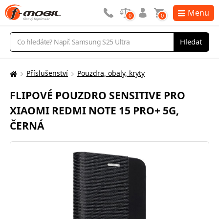
Menu
0
0
Vyhledávání
Hledat
Příslušenství
Pouzdra, obaly, kryty
Zde
se
FLIPOVÉ POUZDRO SENSITIVE PRO
nacházíte:
XIAOMI REDMI NOTE 15 PRO+ 5G,
ČERNÁ