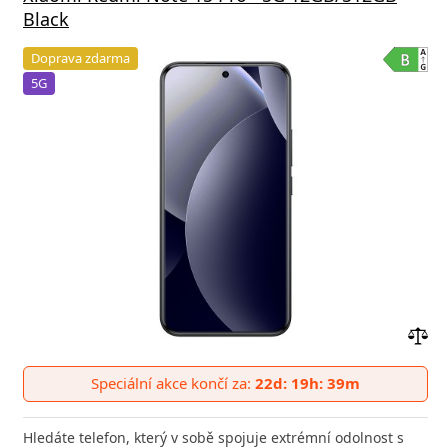
Black
Doprava zdarma
5G
Přid
do
Speciální akce končí za:
22d: 19h: 39m
poro
Hledáte telefon, který v sobě spojuje extrémní odolnost s