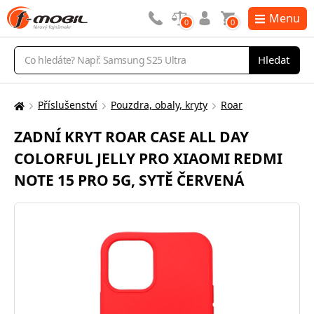
Menu
0
0
Vyhledávání
Hledat
Příslušenství
Pouzdra, obaly, kryty
Roar
Zde
se
ZADNÍ KRYT ROAR CASE ALL DAY
nacházíte:
COLORFUL JELLY PRO XIAOMI REDMI
NOTE 15 PRO 5G, SYTĚ ČERVENÁ