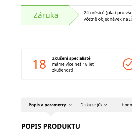
24 měsíců (platí pro vš
Záruka
včetně objednávek na I
18
Zkušení specialisté
máme více než 18 let
zkušeností
Popis a parametry
Diskuze (0)
Hodn
POPIS PRODUKTU