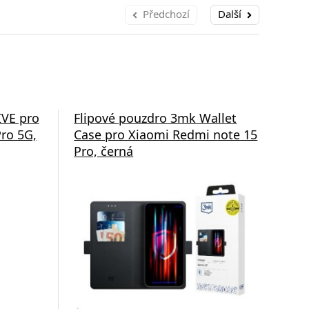
Předchozí
Další
IVE pro
Flipové pouzdro 3mk Wallet
Och
ro 5G,
Case pro Xiaomi Redmi note 15
pro
Pro, černá
4G
Od