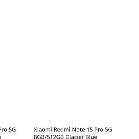
Pro 5G
Xiaomi Redmi Note 15 Pro 5G
Xia
e
8GB/512GB Glacier Blue
8G