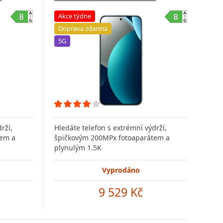
Akce týdne
Do
Doprava zdarma
5G
5G
rží,
Hledáte telefon s extrémní výdrží,
Hled
tem a
špičkovým 200MPx fotoaparátem a
špi
plynulým 1.5K
ply
Vyprodáno
9 529 Kč