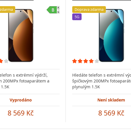
 zdarma
Doprava zdarma
5G
elefon s extrémní výdrží,
Hledáte telefon s extrémní výd
m 200MPx fotoaparátem a
špičkovým 200MPx fotoapará
 1.5K
plynulým 1.5K
Vyprodáno
Není skladem
8 569 Kč
8 569 Kč