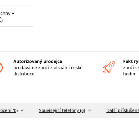
echny –
Č)
Autorizovaný prodejce
Fakt ry
prodáváme zboží z oficiální české
zboží s
distribuce
hodin
ocení (0)
Související telefony (6)
Další příslušens