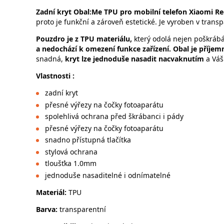
Zadní kryt
Obal:Me TPU pro mobilní telefon Xiaomi R
proto je funkční a zároveň estetické. Je vyroben v tran
Pouzdro je z TPU materiálu,
který odolá nejen poškrábá
a nedochází k omezení funkce zařízení. Obal je příjem
snadná,
kryt lze jednoduše nasadit nacvaknutím
a Váš 
Vlastnosti :
zadní kryt
přesné výřezy na čočky fotoaparátu
spolehlivá ochrana před škrábanci i pády
přesné výřezy na čočky fotoaparátu
snadno přístupná tlačítka
stylová ochrana
tloušťka 1.0mm
jednoduše nasaditelné i odnímatelné
Materiál:
TPU
Barva:
transparentní