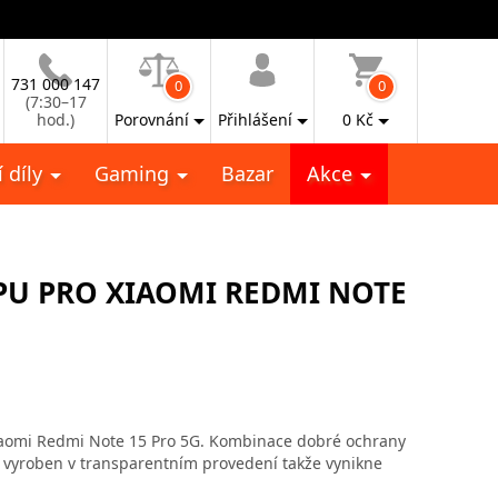
731 000 147
0
0
(7:30–17
hod.)
Porovnání
Přihlášení
0
Kč
 díly
Gaming
Bazar
Akce
PU PRO XIAOMI REDMI NOTE
Xiaomi Redmi Note 15 Pro 5G. Kombinace dobré ochrany
 Je vyroben v transparentním provedení takže vynikne