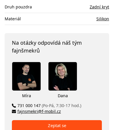
Druh pouzdra
Zadní kryt
Materiál
Silikon
Na otázky odpovídá náš tým
fajnšmekrů
Míra
Dana
731 000 147
(Po-Pá, 7:30-17 hod.)
fajnsmekri@f-mobil.cz
Zeptat se