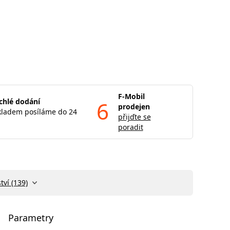
F-Mobil
chlé dodání
6
prodejen
kladem posíláme do 24
přijďte se
poradit
tví (139)
Parametry