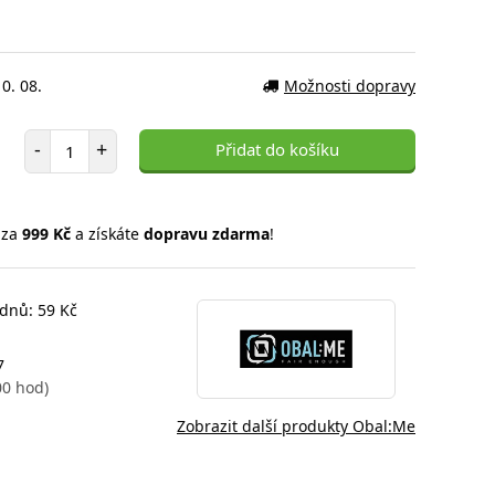
0. 08.
Možnosti dopravy
Počet položek
-
+
Přidat do košíku
 za
999 Kč
a získáte
dopravu zdarma
!
 dnů: 59 Kč
7
00 hod)
Zobrazit další produkty Obal:Me