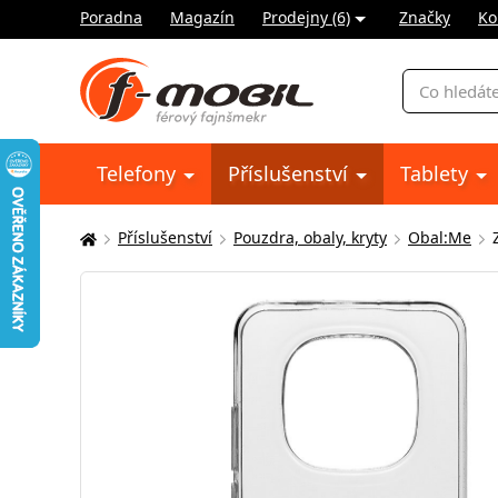
Poradna
Magazín
Prodejny (6)
Značky
Ko
Vyhledávání
Telefony
Příslušenství
Tablety
Příslušenství
Pouzdra, obaly, kryty
Obal:Me
Zde
se
nacházíte: