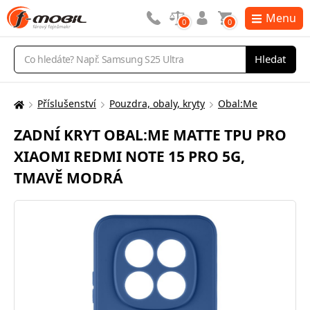
Menu
0
0
Vyhledávání
Hledat
Příslušenství
Pouzdra, obaly, kryty
Obal:Me
Zde
se
ZADNÍ KRYT OBAL:ME MATTE TPU PRO
nacházíte:
XIAOMI REDMI NOTE 15 PRO 5G,
TMAVĚ MODRÁ