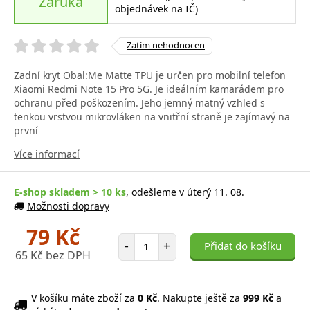
Záruka
objednávek na IČ)
Zatím nehodnocen
Zadní kryt Obal:Me Matte TPU je určen pro mobilní telefon
Xiaomi Redmi Note 15 Pro 5G. Je ideálním kamarádem pro
ochranu před poškozením. Jeho jemný matný vzhled s
tenkou vrstvou mikrovláken na vnitřní straně je zajímavý na
první
Více informací
E-shop skladem > 10 ks
, odešleme v úterý 11. 08.
Možnosti dopravy
79 Kč
Počet položek
-
+
Přidat do košíku
65 Kč bez DPH
V košíku máte zboží za
0 Kč
. Nakupte ještě za
999 Kč
a