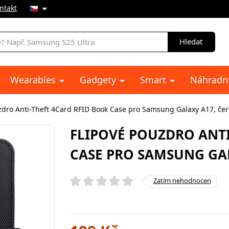
ntakt
Hledat
Wearables
Gadgety
Smart
Náhradní
zdro Anti-Theft 4Card RFID Book Case pro Samsung Galaxy A17, če
FLIPOVÉ POUZDRO ANTI
CASE PRO SAMSUNG GA
Zatím nehodnocen