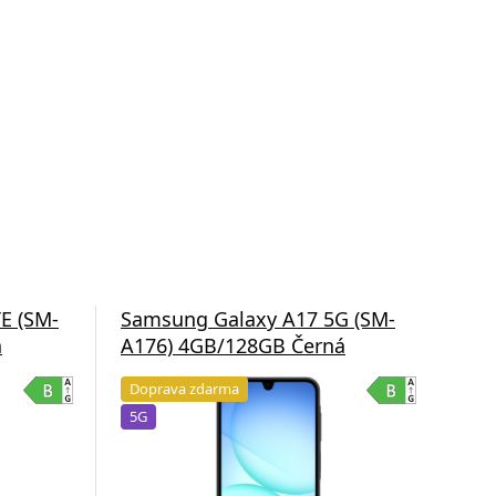
E (SM-
Samsung Galaxy A17 5G (SM-
Sam
á
A176) 4GB/128GB Černá
A1
Doprava zdarma
Do
5G
5G