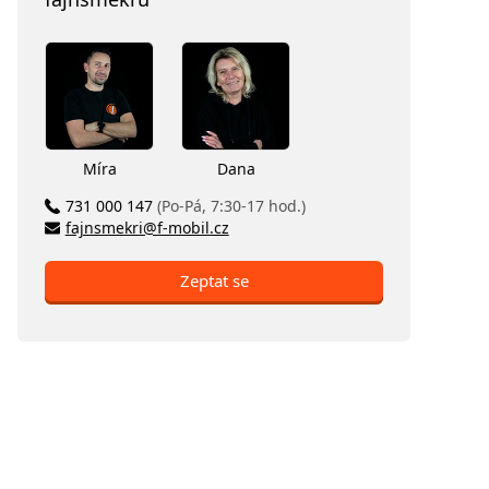
Míra
Dana
731 000 147
(Po-Pá, 7:30-17 hod.)
fajnsmekri@f-mobil.cz
Zeptat se