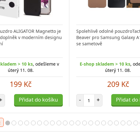
ouzdro ALIGATOR Magnetto je
Spolehlivě odolné pouzdroTact
 doplněk v moderním designu
Beaver pro Samsung Galaxy A
ní
se sametově
skladem > 10 ks
, odešleme v
E-shop skladem > 10 ks
, od
úterý 11. 08.
úterý 11. 08.
199 Kč
209 Kč
t položek
Počet položek
+
Přidat do košíku
-
+
Přidat do
e