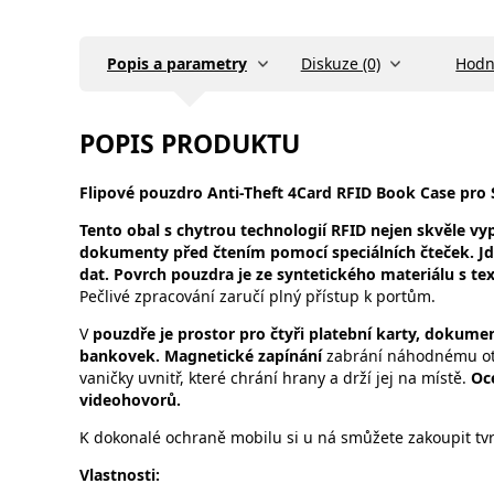
Popis a parametry
Diskuze (0)
Hodn
POPIS PRODUKTU
Flipové
pouzdro Anti-Theft 4Card RFID Book Case pro
Tento obal s chytrou technologií RFID nejen skvěle vypa
dokumenty před čtením pomocí speciálních čteček. Jd
dat. Povrch pouzdra je ze syntetického materiálu s 
Pečlivé zpracování zaručí plný přístup k portům.
V
pouzdře je prostor pro čtyři platební karty, dokument
bankovek. Magnetické zapínání
zabrání náhodnému ote
vaničky uvnitř, které chrání hrany a drží jej na místě.
Oc
videohovorů.
K dokonalé ochraně mobilu si u ná smůžete zakoupit tvr
Vlastnosti
: