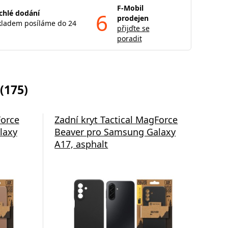
F-Mobil
chlé dodání
6
prodejen
kladem posíláme do 24
přijďte se
poradit
(175)
Force
Zadní kryt Tactical MagForce
Po
laxy
Beaver pro Samsung Galaxy
com
A17, asphalt
Sa