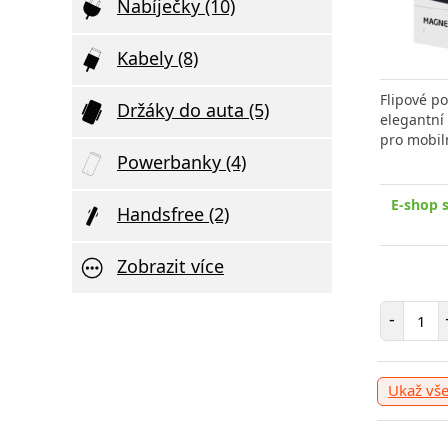
Nabíječky (10)
Kabely (8)
Flipové p
Držáky do auta (5)
elegantní
pro mobil
Powerbanky (4)
E-shop 
Handsfree (2)
Zobrazit více
Poče
-
Ukaž vš