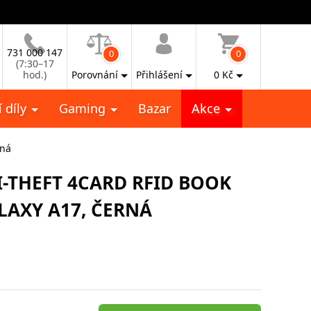
731 000 147
0
0
(7:30–17
hod.)
Porovnání
Přihlášení
0
Kč
 díly
Gaming
Bazar
Akce
rná
-THEFT 4CARD RFID BOOK
LAXY A17, ČERNÁ