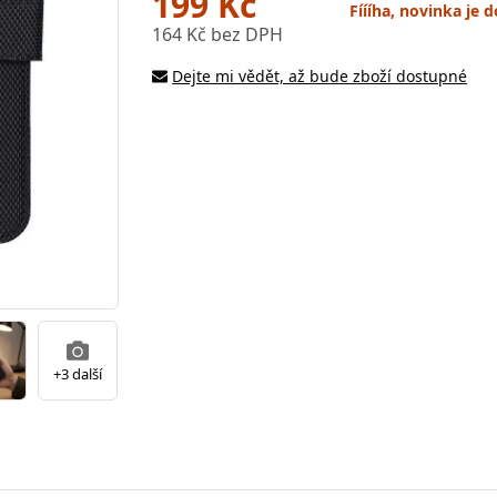
199 Kč
Fíííha, novinka je
164 Kč bez DPH
Dejte mi vědět, až bude zboží dostupné
+3 další