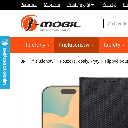
Poradna
Magazín
Prodejny (6)
Značky
Ko
Vyhledávání
Telefony
Příslušenství
Tablety
Příslušenství
Pouzdra, obaly, kryty
Flipové pou
Zde
se
nacházíte: