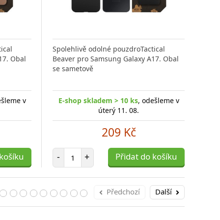
ical
Spolehlivě odolné pouzdroTactical
Zadn
17. Obal
Beaver pro Samsung Galaxy A17. Obal
with
se sametově
iPho
ešleme v
E-shop skladem > 10 ks
, odešleme v
E-
úterý 11. 08.
209 Kč
Počet položek
 košíku
-
+
Přidat do košíku
-
Předchozí
Další