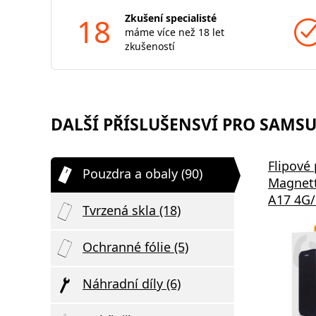
18
Zkušení specialisté
máme více než 18 let
zkušeností
DALŠÍ PŘÍSLUŠENSVÍ PRO SAMSUN
Flipové
Pouzdra a obaly (90)
Magnet
A17 4G/
Tvrzená skla (18)
Ochranné fólie (5)
Náhradní díly (6)