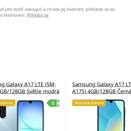
d jste zboží zakoupili a chcete jej hodnotit, přihlaste se do
pro hodnocení.
Přihlásit se
g Galaxy A17 LTE (SM-
Samsung Galaxy A17 LT
4GB/128GB Světle modrá
A175) 4GB/128GB Čern
 zdarma
Doprava zdarma