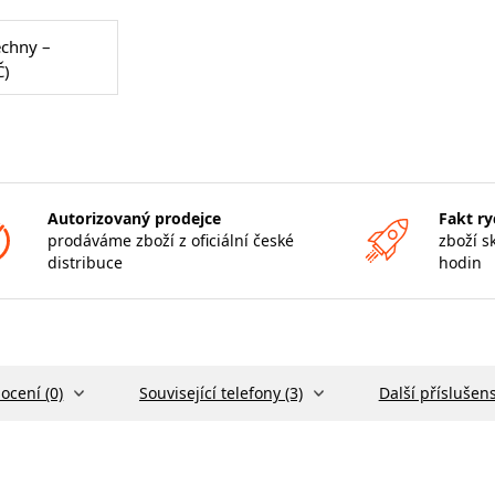
echny –
Č)
Autorizovaný prodejce
Fakt ry
prodáváme zboží z oficiální české
zboží s
distribuce
hodin
ocení (0)
Související telefony (3)
Další příslušens