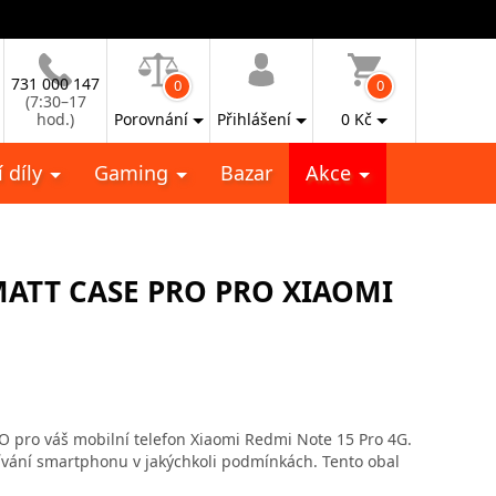
731 000 147
0
0
(7:30–17
hod.)
Porovnání
Přihlášení
0
Kč
 díly
Gaming
Bazar
Akce
ATT CASE PRO PRO XIAOMI
 pro váš mobilní telefon Xiaomi Redmi Note 15 Pro 4G.
ívání smartphonu v jakýchkoli podmínkách. Tento obal