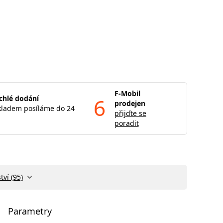
F-Mobil
chlé dodání
6
prodejen
kladem posíláme do 24
přijďte se
poradit
tví (95)
Parametry