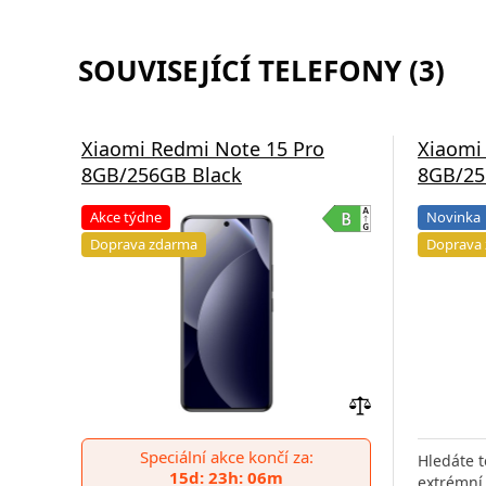
SOUVISEJÍCÍ TELEFONY (3)
Xiaomi Redmi Note 15 Pro
Xiaomi
8GB/256GB Black
8GB/25
Akce týdne
Novinka
Doprava zdarma
Doprava
Přidat
do
Speciální akce končí za:
Hledáte t
porovnání
15d: 23h: 06m
extrémní 