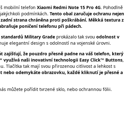
š mobilní telefon
Xiaomi Redmi Note 15 Pro 4G
. Pohodlně
 jakýchkoli podmínkách.
Tento obal zaručuje ochranu nejen
je zadní strana chráněna proti poškrábání. Měkká textura z
braňuje poničení telefonu při pádech.
 standardů Military Grade
prokázalo tak svou
odolnost v
inuje elegantní design s odolností na vojenské úrovni.
t zajišťují, že pouzdro přesně padne na váš telefon, který
 využívá naši inovativní technologii Easy Click™ Buttons
,
. Tlačítka tak mají svou přirozenou citlivost a lehkost s
ost nebo odemykáte obrazovku, každé kliknutí je přesné a
ás můžete pořídit tvrzené sklo, nebo ochrannou fólii.