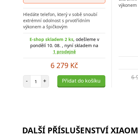
výkonem 
Hledáte telefon, který v sobě snoubí
extrémní odolnost s prvotřídním
výkonem a špičkovým
E-shop skladem 2 ks
, odešleme v
pondělí 10. 08. , nyní skladem na
1 prodejně
6 279 Kč
6 
Počet položek
-
+
Přidat do košíku
DALŠÍ PŘÍSLUŠENSTVÍ XIAOMI