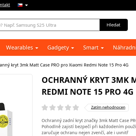
ntakt
Hledat
Wearables
Gadgety
Smart
Náhradní
anný kryt 3mk Matt Case PRO pro Xiaomi Redmi Note 15 Pro 4G
OCHRANNÝ KRYT 3MK M
REDMI NOTE 15 PRO 4G
Zatím nehodnocen
Ochranný zadní kryt značky 3mk Matt Case PRO
Pohodlně zajistí bezpečí při každodením použ
zaručuje ochranu nejen zvenčí, ale i uvnitř