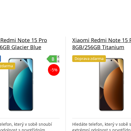
 Redmi Note 15 Pro
Xiaomi Redmi Note 15 
6GB Glacier Blue
8GB/256GB Titanium
Doprava zdarma
 zdarma
-5%
elefon, který v sobě snoubí
Hledáte telefon, který v sobě 
odolnost s prvotřídním
extrémní odolnost s prvotříd