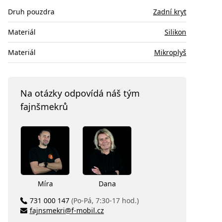
Druh pouzdra
Zadní kryt
Materiál
Silikon
Materiál
Mikroplyš
Na otázky odpovídá náš tým
fajnšmekrů
Míra
Dana
731 000 147
(Po-Pá, 7:30-17 hod.)
fajnsmekri@f-mobil.cz