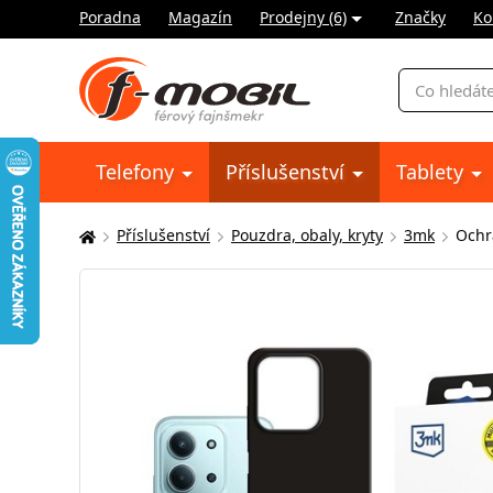
Poradna
Magazín
Prodejny (6)
Značky
Ko
Vyhledávání
Telefony
Příslušenství
Tablety
Příslušenství
Pouzdra, obaly, kryty
3mk
Ochr
Zde
se
nacházíte: