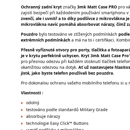
Ochranný zadní kryt
značky
3mk Matt Case PRO
pro vá
zajistí bezpečí při každodením používání smartphonu v
zvenčí, ale i uvnitř a to díky podšívce z mikrovlákna 
mikrovlákna navíc pomáhá absorbovat nárazy, čímž za
Pouzdro
bylo testováno ve ztížených podmínkách
podle
extrémních podmínkách
a má na to i certifikaci. Komb
Přesně vyříznuté otvory pro porty, tlačítka a fotoapará
je v krytu perfektně uchycen.
Kryt 3mk Matt Case Pro™
pro přesnou odezvu při každém stisknutí tlačítek telefonu
okamžitou odezvou na dotyk.
Ať už nastavujete hlasit
jisté, jako byste telefon používali bez pouzdra.
Pro dokonalou ochranu vašeho mobilního telefonu si u n
Vlastnosti :
odolný
testováno podle standardů Military Grade
absorbuje nárazy
technologie Easy Click™ Buttons
uvnitř podšívka z mikrovlákna