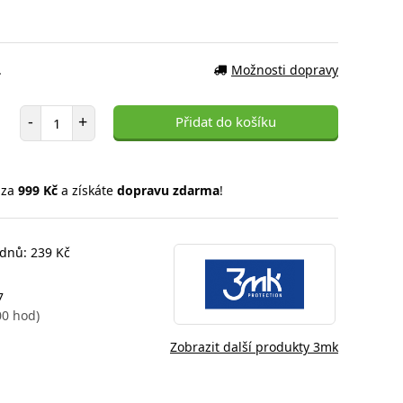
.
Možnosti dopravy
Počet položek
-
+
Přidat do košíku
 za
999 Kč
a získáte
dopravu zdarma
!
 dnů: 239 Kč
7
00 hod)
Zobrazit další produkty 3mk