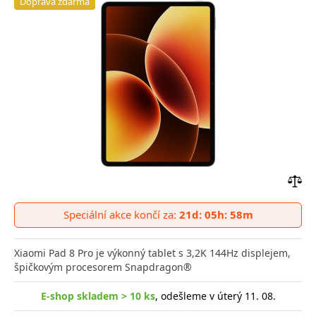
Doprava zdarma
Přid
do
Speciální akce končí za:
21d: 05h: 58m
poro
Xiaomi Pad 8 Pro je výkonný tablet s 3,2K 144Hz displejem,
špičkovým procesorem Snapdragon®
E-shop skladem > 10 ks
, odešleme v úterý 11. 08.