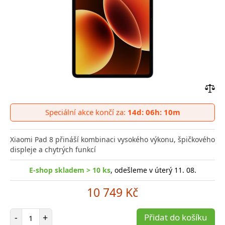
Přid
do
Speciální akce končí za:
14d: 06h: 10m
poro
Xiaomi Pad 8 přináší kombinaci vysokého výkonu, špičkového
displeje a chytrých funkcí
E-shop skladem > 10 ks
, odešleme v úterý 11. 08.
10 749 Kč
Počet položek
-
+
Přidat do košíku