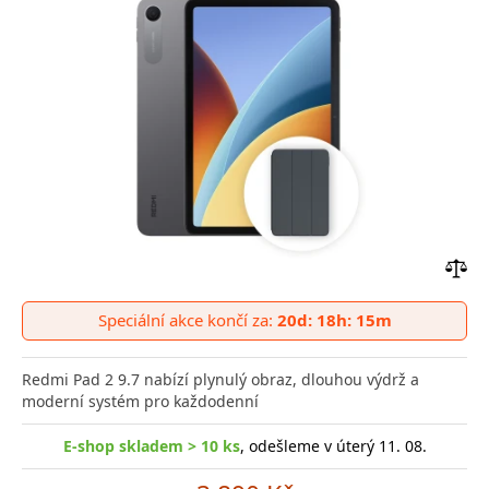
Přid
do
Speciální akce končí za:
20d: 18h: 15m
poro
Redmi Pad 2 9.7 nabízí plynulý obraz, dlouhou výdrž a
moderní systém pro každodenní
E-shop skladem > 10 ks
, odešleme v úterý 11. 08.