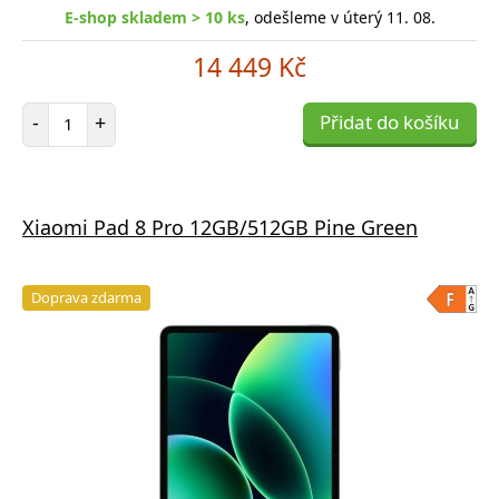
E-shop skladem > 10 ks
, odešleme v úterý 11. 08.
14 449 Kč
Počet položek
-
+
Přidat do košíku
Xiaomi Pad 8 Pro 12GB/512GB Pine Green
Doprava zdarma