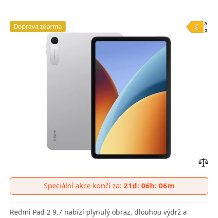
Doprava zdarma
Přid
do
Speciální akce končí za:
21d: 06h: 06m
poro
Redmi Pad 2 9.7 nabízí plynulý obraz, dlouhou výdrž a