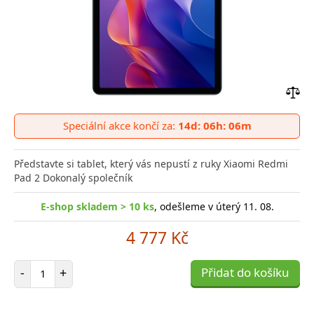
Přid
do
Speciální akce končí za:
14d: 06h: 06m
poro
Představte si tablet, který vás nepustí z ruky Xiaomi Redmi
Pad 2 Dokonalý společník
E-shop skladem > 10 ks
, odešleme v úterý 11. 08.
4 777 Kč
Počet položek
-
+
Přidat do košíku