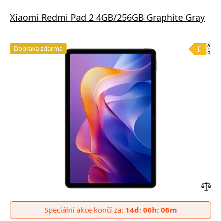
Xiaomi Redmi Pad 2 4GB/256GB Graphite Gray
Doprava zdarma
Přid
do
Speciální akce končí za:
14d: 06h: 06m
poro