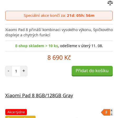
Přid
do
Speciální akce končí za:
21d: 05h: 56m
poro
Xiaomi Pad 8 přináší kombinaci vysokého výkonu, špičkového
displeje a chytrých funkcí
E-shop skladem > 10 ks
, odešleme v úterý 11. 08.
8 690 Kč
Počet položek
-
+
Přidat do košíku
Xiaomi Pad 8 8GB/128GB Gray
Akce týdne