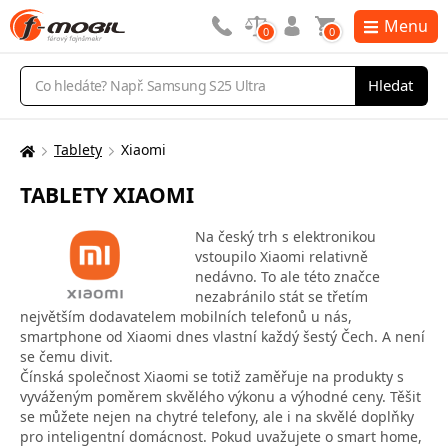
Menu
0
0
Vyhledávání
Hledat
Tablety
Xiaomi
Zde
se
TABLETY XIAOMI
nacházíte:
Na český trh s elektronikou
vstoupilo Xiaomi relativně
nedávno. To ale této značce
nezabránilo stát se třetím
největším dodavatelem mobilních telefonů u nás,
smartphone od Xiaomi dnes vlastní každý šestý Čech. A není
se čemu divit.
Čínská společnost Xiaomi se totiž zaměřuje na produkty s
vyváženým poměrem skvělého výkonu a výhodné ceny. Těšit
se můžete nejen na chytré telefony, ale i na skvělé doplňky
pro inteligentní domácnost. Pokud uvažujete o smart home,