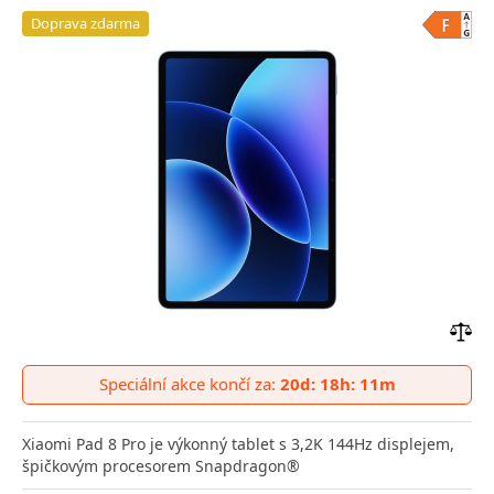
Doprava zdarma
Přid
do
Speciální akce končí za:
20d: 18h: 11m
poro
Xiaomi Pad 8 Pro je výkonný tablet s 3,2K 144Hz displejem,
špičkovým procesorem Snapdragon®