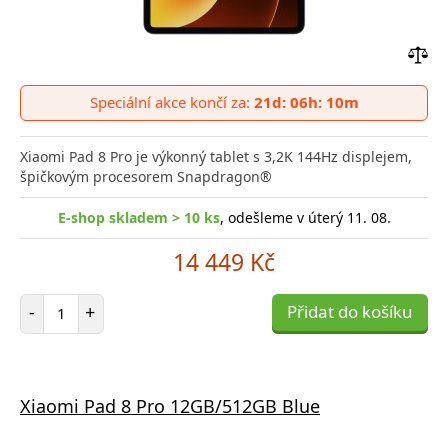
Přid
do
Speciální akce končí za:
21d: 06h: 10m
poro
Xiaomi Pad 8 Pro je výkonný tablet s 3,2K 144Hz displejem,
špičkovým procesorem Snapdragon®
E-shop skladem > 10 ks
, odešleme v úterý 11. 08.
14 449 Kč
Počet položek
-
+
Přidat do košíku
Xiaomi Pad 8 Pro 12GB/512GB Blue