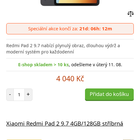
Přid
do
Speciální akce končí za:
21d: 06h: 12m
poro
Redmi Pad 2 9.7 nabízí plynulý obraz, dlouhou výdrž a
moderní systém pro každodenní
E-shop skladem > 10 ks
, odešleme v úterý 11. 08.
4 040 Kč
Počet položek
-
+
Přidat do košíku
Xiaomi Redmi Pad 2 9.7 4GB/128GB stříbrná