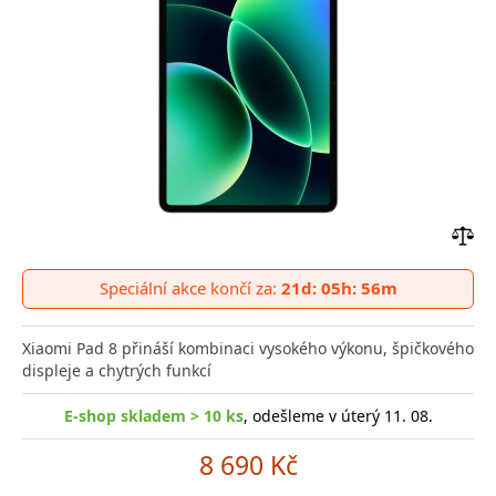
Přid
do
Speciální akce končí za:
21d: 05h: 56m
poro
Xiaomi Pad 8 přináší kombinaci vysokého výkonu, špičkového
displeje a chytrých funkcí
E-shop skladem > 10 ks
, odešleme v úterý 11. 08.
8 690 Kč