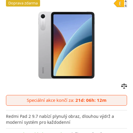
Doprava zdarma
Přid
do
Speciální akce končí za:
21d: 06h: 12m
poro
Redmi Pad 2 9.7 nabízí plynulý obraz, dlouhou výdrž a
moderní systém pro každodenní