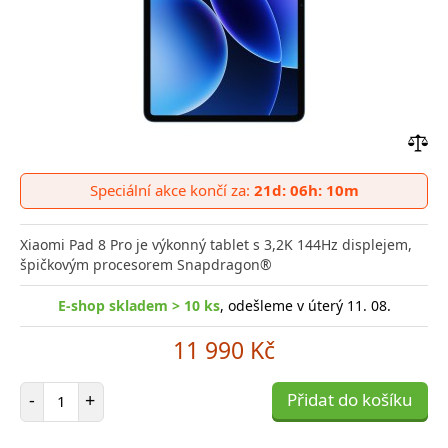
Přid
do
Speciální akce končí za:
21d: 06h: 10m
poro
Xiaomi Pad 8 Pro je výkonný tablet s 3,2K 144Hz displejem,
špičkovým procesorem Snapdragon®
E-shop skladem > 10 ks
, odešleme v úterý 11. 08.
11 990 Kč
Počet položek
-
+
Přidat do košíku