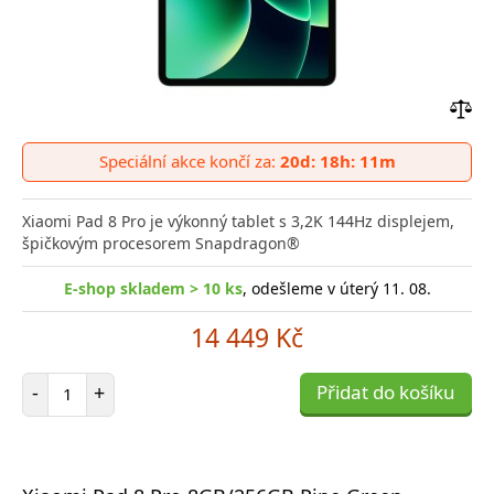
Přid
do
Speciální akce končí za:
20d: 18h: 11m
poro
Xiaomi Pad 8 Pro je výkonný tablet s 3,2K 144Hz displejem,
špičkovým procesorem Snapdragon®
E-shop skladem > 10 ks
, odešleme v úterý 11. 08.
14 449 Kč
Počet položek
-
+
Přidat do košíku