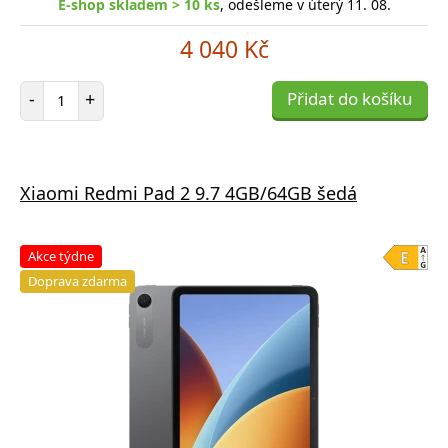
E-shop skladem > 10 ks
, odešleme v úterý 11. 08.
4 040 Kč
Počet položek
-
+
Přidat do košíku
Xiaomi Redmi Pad 2 9.7 4GB/64GB šedá
Akce týdne
Doprava zdarma