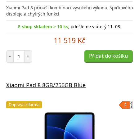
do
Xiaomi Pad 8 přináší kombinaci vysokého výkonu, špičkového
poro
displeje a chytrých funkcí
E-shop skladem > 10 ks
, odešleme v úterý 11. 08.
11 519 Kč
Počet položek
-
+
Přidat do košíku
Xiaomi Pad 8 8GB/256GB Blue
Doprava zdarma