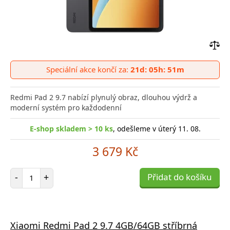
Přid
do
Speciální akce končí za:
21d: 05h: 51m
poro
Redmi Pad 2 9.7 nabízí plynulý obraz, dlouhou výdrž a
moderní systém pro každodenní
E-shop skladem > 10 ks
, odešleme v úterý 11. 08.
3 679 Kč
Počet položek
-
+
Přidat do košíku
Xiaomi Redmi Pad 2 9.7 4GB/64GB stříbrná