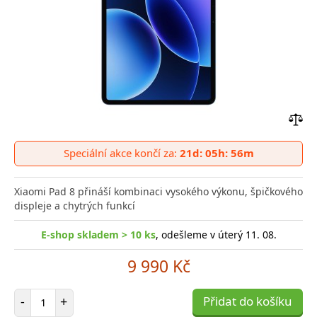
Přid
do
Speciální akce končí za:
21d: 05h: 56m
poro
Xiaomi Pad 8 přináší kombinaci vysokého výkonu, špičkového
displeje a chytrých funkcí
E-shop skladem > 10 ks
, odešleme v úterý 11. 08.
9 990 Kč
Počet položek
-
+
Přidat do košíku