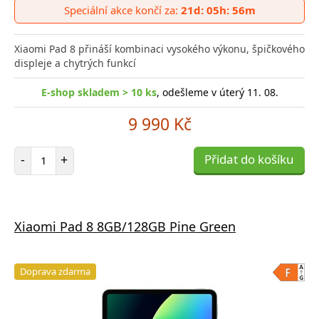
do
Speciální akce končí za:
21d: 05h: 56m
poro
Xiaomi Pad 8 přináší kombinaci vysokého výkonu, špičkového
displeje a chytrých funkcí
E-shop skladem > 10 ks
, odešleme v úterý 11. 08.
9 990 Kč
Počet položek
-
+
Přidat do košíku
Xiaomi Pad 8 8GB/128GB Pine Green
Doprava zdarma