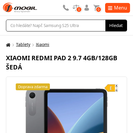
Menu
0
0
Vyhledávání
Hledat
Tablety
Xiaomi
Zde
se
XIAOMI REDMI PAD 2 9.7 4GB/128GB
nacházíte:
ŠEDÁ
Doprava zdarma