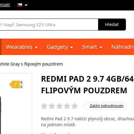
ntakt
Hledat
Wearables
Gadgety
Smart
Náhradní
hite Gray s flipovým pouzdrem
REDMI PAD 2 9.7 4GB/6
FLIPOVÝM POUZDREM
Zatím nehodnocen
Redmi Pad 2 9.7 nabízí plynulý obraz, dlouho
na jednom místě.