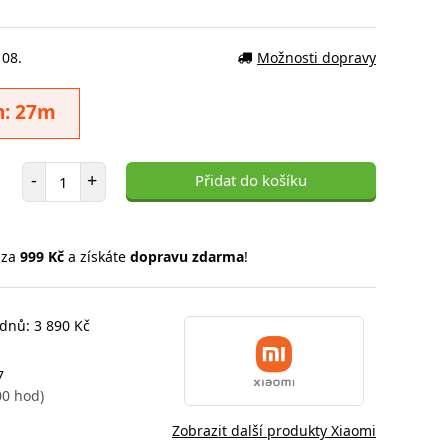
 08.
Možnosti dopravy
h: 27m
Počet položek
-
+
Přidat do košíku
 za
999 Kč
a získáte
dopravu zdarma
!
 dnů: 3 890 Kč
7
00 hod)
Zobrazit další produkty Xiaomi