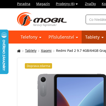
Poradna
Magazín
Prodejny (6)
Značky
Ko
Vyhledávání
Telefony
Příslušenství
Tablety
Tablety
Xiaomi
Redmi Pad 2 9.7 4GB/64GB Grap
Zde
se
nacházíte:
Doprava zdarma