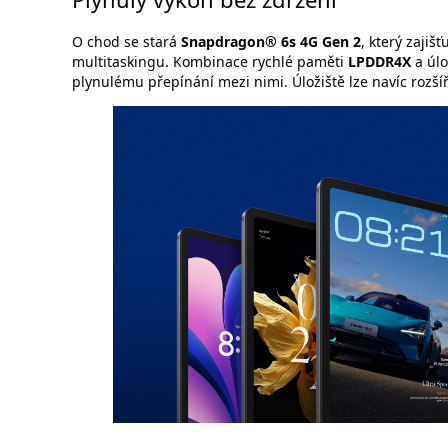
O chod se stará
Snapdragon® 6s 4G Gen 2
, který zajiš
multitaskingu. Kombinace rychlé paměti
LPDDR4X
a úlo
plynulému přepínání mezi nimi. Úložiště lze navíc rozšíř