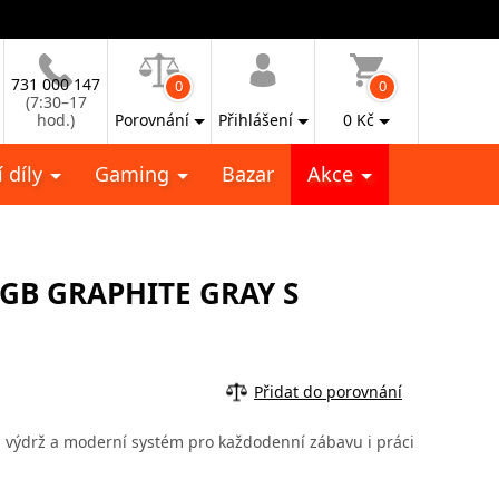
731 000 147
0
0
(7:30–17
hod.)
Porovnání
Přihlášení
0
Kč
 díly
Gaming
Bazar
Akce
4GB GRAPHITE GRAY S
Přidat do porovnání
u výdrž a moderní systém pro každodenní zábavu i práci