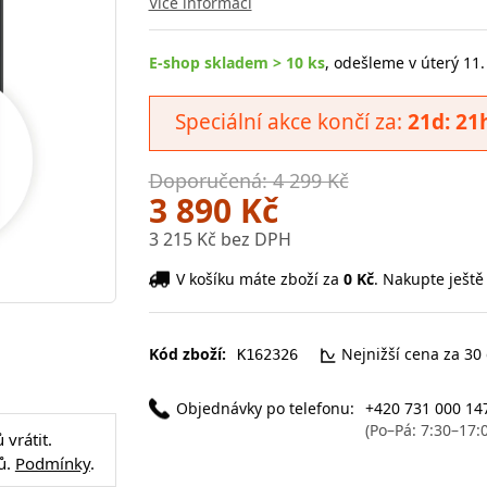
Více informací
E-shop skladem > 10 ks
, odešleme v úterý 11.
Speciální akce končí za:
21d: 21
Doporučená: 4 299 Kč
3 890 Kč
3 215 Kč bez DPH
V košíku máte zboží za
0 Kč
. Nakupte ještě
Kód zboží:
Nejnižší cena za 30
K162326
Objednávky po telefonu:
+420 731 000 14
(Po–Pá: 7:30–17:
vrátit.
ů.
Podmínky
.