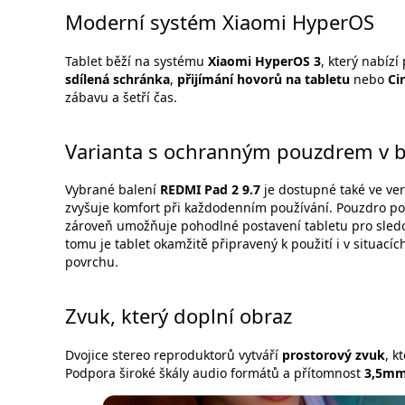
Moderní systém Xiaomi HyperOS
Tablet běží na systému
Xiaomi HyperOS 3
, který nabízí
sdílená schránka
,
přijímání hovorů na tabletu
nebo
Ci
zábavu a šetří čas.
Varianta s ochranným pouzdrem v b
Vybrané balení
REDMI Pad 2 9.7
je dostupné také ve ve
zvyšuje komfort při každodenním používání. Pouzdro po
zároveň umožňuje pohodlné postavení tabletu pro sledo
tomu je tablet okamžitě připravený k použití i v situací
povrchu.
Zvuk, který doplní obraz
Dvojice stereo reproduktorů vytváří
prostorový zvuk
, k
Podpora široké škály audio formátů a přítomnost
3,5mm