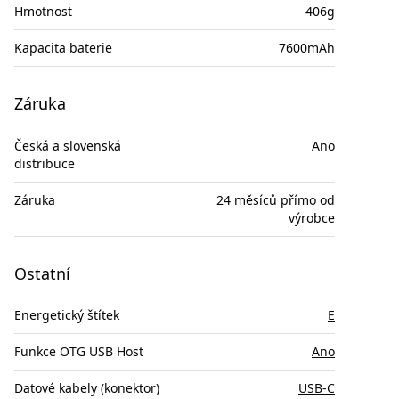
Hmotnost
406g
Kapacita baterie
7600mAh
Záruka
Česká a slovenská
Ano
distribuce
Záruka
24 měsíců přímo od
výrobce
Ostatní
Energetický štítek
E
Funkce OTG USB Host
Ano
Datové kabely (konektor)
USB-C