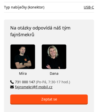
Typ nabíječky (konektor)
USB-C
Na otázky odpovídá náš tým
fajnšmekrů
Míra
Dana
731 000 147
(Po-Pá, 7:30-17 hod.)
fajnsmekri@f-mobil.cz
Zeptat se