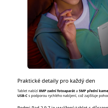
Praktické detaily pro každý den
Tablet nabízí
8MP zadní fotoaparát
a
5MP přední kame
USB-C
s podporou rychlého nabíjení, což zajišťuje poho
Redmi Pad 2 9.7 je vyvážený tablet s důraze