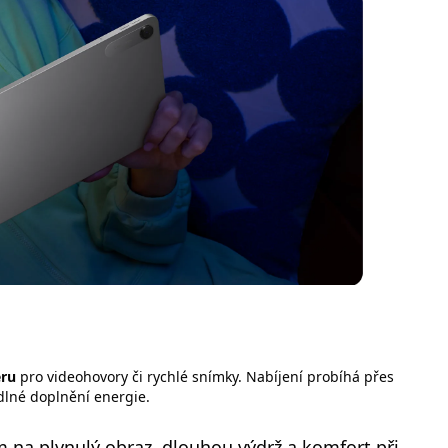
ru
pro videohovory či rychlé snímky. Nabíjení probíhá přes
dlné doplnění energie.
m na plynulý obraz, dlouhou výdrž a komfort při