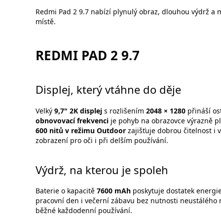
Redmi Pad 2 9.7 nabízí plynulý obraz, dlouhou výdrž a
místě.
REDMI PAD 2 9.7
Displej, který vtáhne do děje
Velký
9,7" 2K displej
s rozlišením
2048 × 1280
přináší ost
obnovovací frekvenci
je pohyb na obrazovce výrazně plyn
600 nitů v režimu Outdoor
zajišťuje dobrou čitelnost i 
zobrazení pro oči i při delším používání.
Výdrž, na kterou je spoleh
Baterie o kapacitě
7600 mAh
poskytuje dostatek energi
pracovní den i večerní zábavu bez nutnosti neustálého n
běžné každodenní používání.