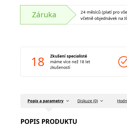
24 měsíců (platí pro vš
Záruka
včetně objednávek na I
18
Zkušení specialisté
máme více než 18 let
zkušeností
Popis a parametry
Diskuze (0)
Hodn
POPIS PRODUKTU