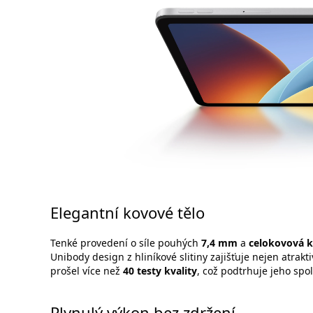
Elegantní kovové tělo
Tenké provedení o síle pouhých
7,4 mm
a
celokovová 
Unibody design z hliníkové slitiny zajišťuje nejen atrakt
prošel více než
40 testy kvality
, což podtrhuje jeho spol
Plynulý výkon bez zdržení