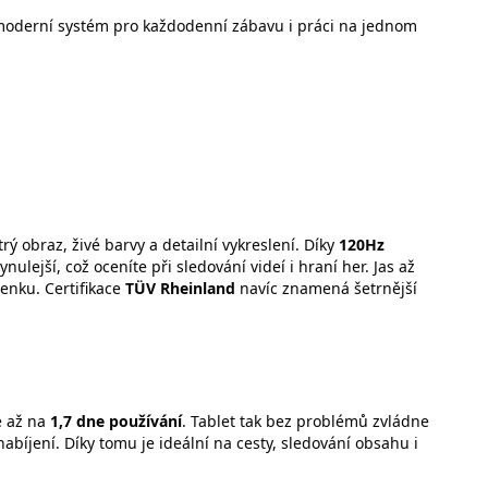
 moderní systém pro každodenní zábavu i práci na jednom
rý obraz, živé barvy a detailní vykreslení. Díky
120Hz
ulejší, což oceníte při sledování videí i hraní her. Jas až
venku. Certifikace
TÜV Rheinland
navíc znamená šetrnější
e až na
1,7 dne používání
. Tablet tak bez problémů zvládne
abíjení. Díky tomu je ideální na cesty, sledování obsahu i