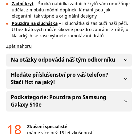
Zadní kryt
– Široká nabídka zadních krytů vám umožňuje
udělat z mobilu módní doplněk. K mání jsou jak
elegantní, tak vtipné a originální designy.
Pouzdra na sluchátka
– I sluchátka si zaslouží naši péči.
U bezdrátových může
šikovné pouzdro zabránit ztrátě, u
klasických se zase vyhnete zamotávání drátů.
Zpět nahoru
Na otázky odpovádá náš tým odborníků
Hledáte příslušenství pro váš telefon?
Stačí říct na jaký!
Podkategorie: Pouzdra pro Samsung
Galaxy S10e
18
Zkušení specialisté
máme více než 18 let zkušeností