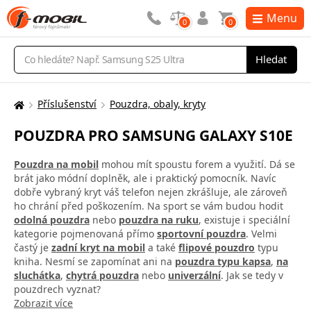
Menu
0
0
Vyhledávání
Hledat
Příslušenství
Pouzdra, obaly, kryty
Zde
se
POUZDRA PRO SAMSUNG GALAXY S10E
nacházíte:
Pouzdra na mobil
mohou mít spoustu forem a využití. Dá se
brát jako módní doplněk, ale i praktický pomocník. Navíc
dobře vybraný kryt váš telefon nejen zkrášluje, ale zároveň
ho chrání před poškozením. Na sport se vám budou hodit
odolná pouzdra
nebo
pouzdra na ruku
, existuje i speciální
kategorie pojmenovaná přímo
sportovní pouzdra
. Velmi
častý je
zadní kryt na mobil
a také
flipové pouzdro
typu
kniha. Nesmí se zapomínat ani na
pouzdra typu kapsa
,
na
sluchátka
,
chytrá pouzdra
nebo
univerzální
. Jak se tedy v
pouzdrech vyznat?
Zobrazit více