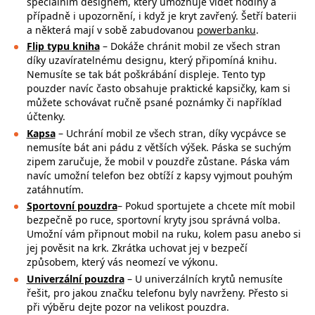
speciálním designem, který umožňuje vidět hodiny a
případně i upozornění, i když je kryt zavřený. Šetří baterii
a některá mají v sobě zabudovanou
powerbanku
.
Flip typu kniha
– Dokáže chránit mobil ze všech stran
díky uzavíratelnému designu, který připomíná knihu.
Nemusíte se tak bát poškrábání displeje. Tento typ
pouzder navíc často obsahuje praktické kapsičky, kam si
můžete schovávat ručně psané poznámky či například
účtenky.
Kapsa
– Uchrání mobil ze všech stran, díky vycpávce se
nemusíte bát ani pádu z větších výšek. Páska se suchým
zipem zaručuje, že mobil v pouzdře zůstane. Páska vám
navíc umožní telefon bez obtíží z kapsy vyjmout pouhým
zatáhnutím.
Sportovní pouzdra
– Pokud sportujete a chcete mít mobil
bezpečně po ruce,
sportovní kryty jsou správná volba.
Umožní vám připnout mobil na ruku, kolem pasu anebo si
jej pověsit na krk. Zkrátka uchovat jej v bezpečí
způsobem, který vás neomezí ve výkonu.
Univerzální pouzdra
– U univerzálních krytů nemusíte
řešit, pro jakou značku
telefonu byly navrženy. Přesto si
při výběru dejte pozor na
velikost pouzdra.