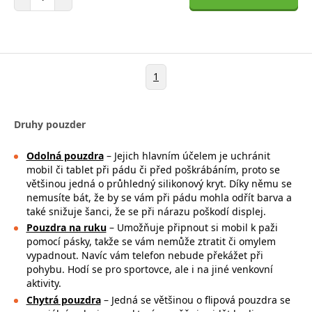
1
Druhy pouzder
Odolná pouzdra
– Jejich hlavním účelem je uchránit
mobil či tablet při pádu či před poškrábáním, proto se
většinou jedná o průhledný silikonový kryt. Díky němu se
nemusíte bát, že by se vám při pádu mohla
odřít barva a
také snižuje šanci, že se při nárazu poškodí displej.
Pouzdra na ruku
– Umožňuje připnout si mobil k paži
pomocí pásky, takže se
vám nemůže ztratit či omylem
vypadnout. Navíc vám telefon nebude překážet při
pohybu. Hodí se pro sportovce, ale i na jiné venkovní
aktivity.
Chytrá pouzdra
– Jedná se většinou o flipová pouzdra se