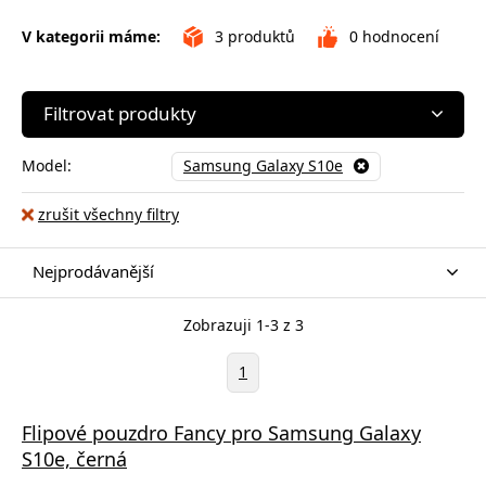
V kategorii máme:
3
produktů
0
hodnocení
Filtrovat produkty
Model:
Samsung Galaxy S10e
zrušit všechny filtry
Nejprodávanější
Zobrazuji 1-3 z 3
1
Flipové pouzdro Fancy pro Samsung Galaxy
S10e, černá