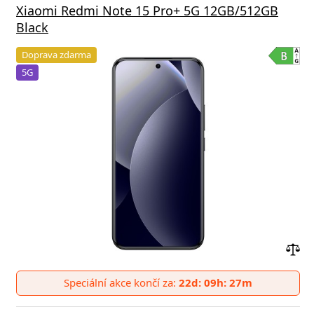
Xiaomi Redmi Note 15 Pro+ 5G 12GB/512GB
Black
Doprava zdarma
5G
Přid
do
Speciální akce končí za:
22d: 09h: 27m
poro