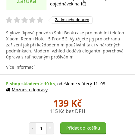
Záruka
objednávek na IČ)
Zatím nehodnocen
Stylové flipové pouzdro Split Book case pro mobilní telefon
Xiaomi Redmi Note 15 Pro+ 5G. Využijete jej pro ochranu
zařízení jak při každodenním používání tak i v náročných
podmínkách. Moderní vzhled dodává elegantní povrchová
úprava s rafinovaným prošíváním,
Více informací
E-shop skladem > 10 ks
, odešleme v úterý 11. 08.
Možnosti dopravy
139 Kč
115 Kč bez DPH
Počet položek
-
+
Přidat do košíku