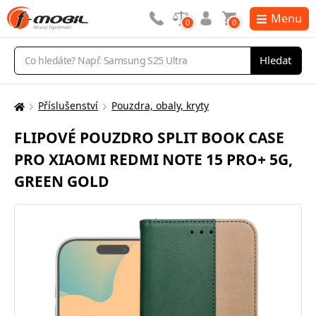
Menu
0
0
Vyhledávání
Hledat
Příslušenství
Pouzdra, obaly, kryty
Zde
se
FLIPOVÉ POUZDRO SPLIT BOOK CASE
nacházíte:
PRO XIAOMI REDMI NOTE 15 PRO+ 5G,
GREEN GOLD