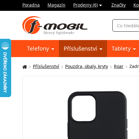
Poradna
Magazín
Prodejny (6)
Značky
Ko
Vyhledávání
Telefony
Příslušenství
Tablety
Příslušenství
Pouzdra, obaly, kryty
Roar
Zadn
Zde
se
nacházíte: