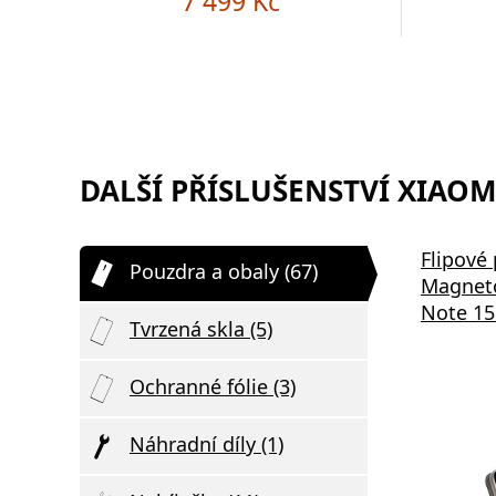
7 499 Kč
DALŠÍ PŘÍSLUŠENSTVÍ XIAOMI
Flipové
Pouzdra a obaly (67)
Magneto
Note 15
Tvrzená skla (5)
Ochranné fólie (3)
Náhradní díly (1)