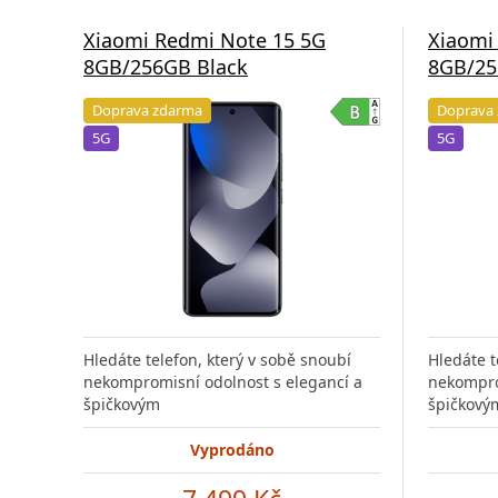
Xiaomi Redmi Note 15 5G
Xiaomi
8GB/256GB Black
8GB/25
Doprava zdarma
Doprava
5G
5G
Hledáte telefon, který v sobě snoubí
Hledáte t
nekompromisní odolnost s elegancí a
nekompro
špičkovým
špičkový
Vyprodáno