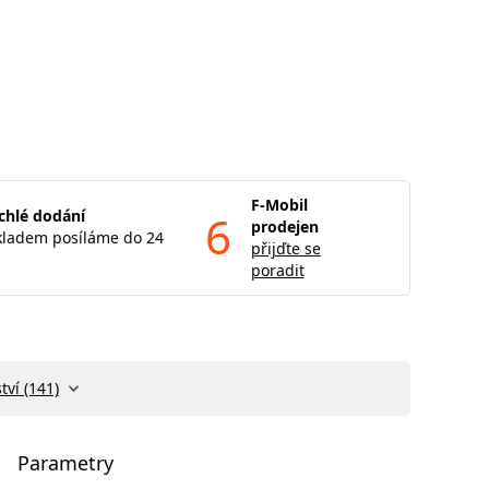
F-Mobil
chlé dodání
6
prodejen
kladem posíláme do 24
přijďte se
poradit
tví (141)
Parametry