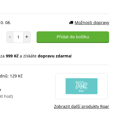
0. 08.
Možnosti dopravy
Počet položek
-
+
Přidat do košíku
 za
999 Kč
a získáte
dopravu zdarma
!
 dnů: 129 Kč
7
00 hod)
Zobrazit další produkty Roar