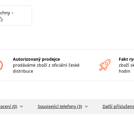
echny –
Č)
Autorizovaný prodejce
Fakt ry
prodáváme zboží z oficiální české
zboží s
distribuce
hodin
ocení (0)
Související telefony (3)
Další příslušens