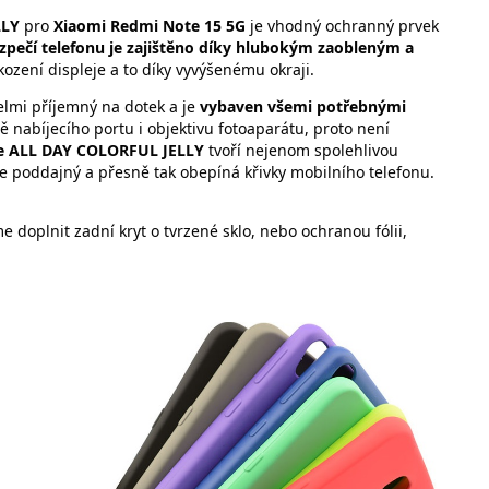
LLY
pro
Xiaomi Redmi Note 15 5G
je vhodný ochranný prvek
zpečí telefonu je zajištěno díky hlubokým zaobleným a
ození displeje a to díky vyvýšenému okraji.
elmi příjemný na dotek a je
vybaven všemi potřebnými
ně nabíjecího portu i objektivu fotoaparátu, proto není
e ALL DAY COLORFUL JELLY
tvoří nejenom spolehlivou
e poddajný a přesně tak obepíná křivky mobilního telefonu.
 doplnit zadní kryt o tvrzené sklo, nebo ochranou fólii,
ti: