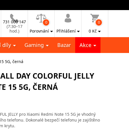
731 000 147
0
0
(7:30–17
hod.)
Porovnání
Přihlášení
0
Kč
 díly
Gaming
Bazar
Akce
15 5G, černá
 ALL DAY COLORFUL JELLY
E 15 5G, ČERNÁ
UL JELLY pro Xiaomi Redmi Note 15 5G je vhodný
ího telefonu. Dokonalé bezpečí telefonu je zajištěno
m krytu.