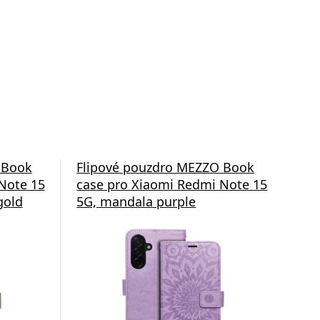
 Book
Flipové pouzdro MEZZO Book
Fli
Note 15
case pro Xiaomi Redmi Note 15
cas
gold
5G, mandala purple
5G,