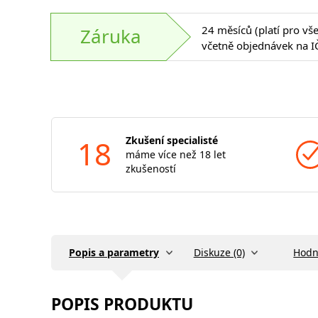
24 měsíců (platí pro vš
Záruka
včetně objednávek na I
18
Zkušení specialisté
máme více než 18 let
zkušeností
Popis a parametry
Diskuze (0)
Hodn
POPIS PRODUKTU