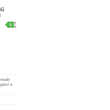
5G
e
snoubí
gancí a