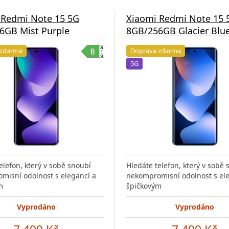
 Redmi Note 15 5G
Xiaomi Redmi Note 15 
6GB Mist Purple
8GB/256GB Glacier Blu
 zdarma
Doprava zdarma
5G
elefon, který v sobě snoubí
Hledáte telefon, který v sobě 
misní odolnost s elegancí a
nekompromisní odolnost s ele
m
špičkovým
Vyprodáno
Vyprodáno