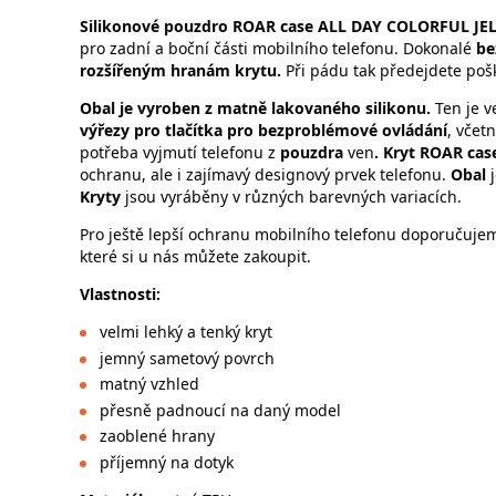
Silikonové pouzdro
ROAR case ALL DAY COLORFUL JE
pro zadní a boční části mobilního telefonu. Dokonalé
be
rozšířeným hranám krytu.
Při pádu tak předejdete pošk
Obal je vyroben z matně lakovaného silikonu.
Ten je v
výřezy pro tlačítka pro bezproblémové ovládání
, včet
potřeba vyjmutí telefonu z
pouzdra
ven
. Kryt
ROAR cas
ochranu, ale i zajímavý designový prvek telefonu.
Obal
j
Kryty
jsou vyráběny v různých barevných variacích.
Pro ještě lepší ochranu mobilního telefonu doporučujeme
které si u nás můžete zakoupit.
Vlastnos
velmi lehký a tenký kryt
jemný sametový povrch
matný vzhled
přesně padnoucí na daný model
zaoblené hrany
příjemný na dotyk