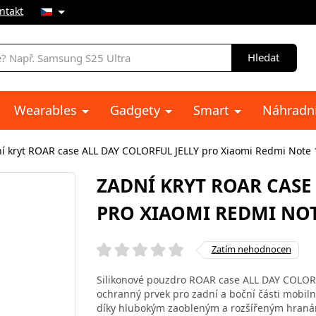
ntakt
Hledat
Wearables
Gadgety
Smart
Náhradní
í kryt ROAR case ALL DAY COLORFUL JELLY pro Xiaomi Redmi Note 
ZADNÍ KRYT ROAR CASE
PRO XIAOMI REDMI NOT
Zatím nehodnocen
Silikonové pouzdro ROAR case ALL DAY COLORF
ochranný prvek pro zadní a boční části mobiln
díky hlubokým zaobleným a rozšířeným hraná