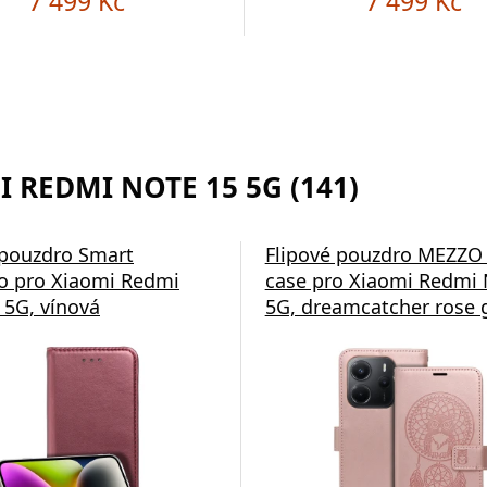
7 499 Kč
7 499 Kč
 REDMI NOTE 15 5G (141)
 pouzdro Smart
Flipové pouzdro MEZZO
 pro Xiaomi Redmi
case pro Xiaomi Redmi 
 5G, vínová
5G, dreamcatcher rose 