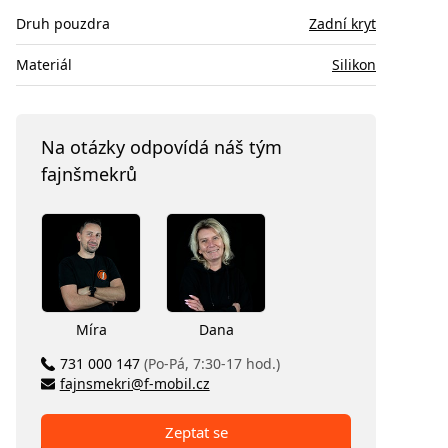
Druh pouzdra
Zadní kryt
Materiál
Silikon
Na otázky odpovídá náš tým
fajnšmekrů
Míra
Dana
731 000 147
(Po-Pá, 7:30-17 hod.)
fajnsmekri@f-mobil.cz
Zeptat se