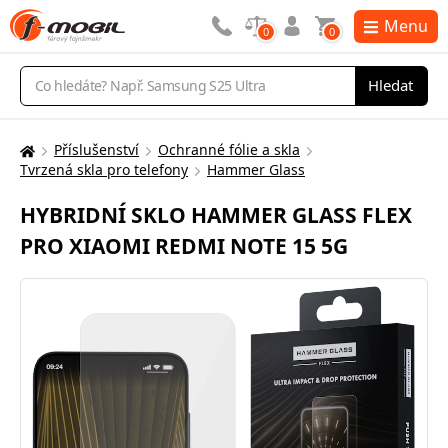
Menu
0
0
Vyhledávání
Hledat
Příslušenství
Ochranné fólie a skla
Zde
Tvrzená skla pro telefony
Hammer Glass
se
nacházíte:
HYBRIDNÍ SKLO HAMMER GLASS FLEX
PRO XIAOMI REDMI NOTE 15 5G