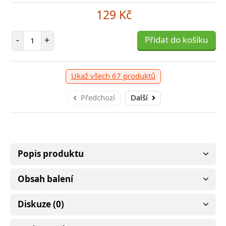
129 Kč
Počet položek
-
+
Přidat do košíku
Ukaž všech 67 produktů
Předchozí
Další
Popis produktu
Obsah balení
Diskuze (0)