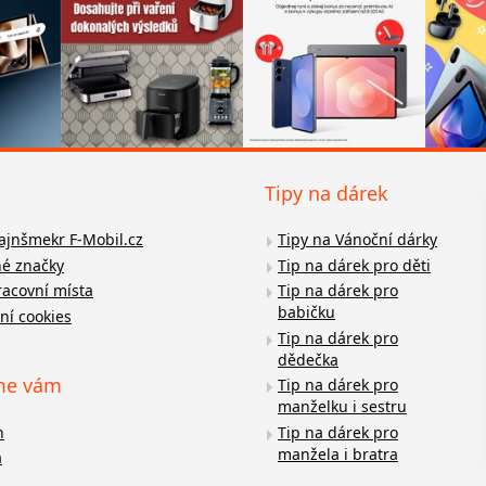
Tipy na dárek
fajnšmekr F-Mobil.cz
Tipy na Vánoční dárky
é značky
Tip na dárek pro děti
racovní místa
Tip na dárek pro
babičku
ní cookies
Tip na dárek pro
dědečka
me vám
Tip na dárek pro
manželku i sestru
n
Tip na dárek pro
manžela i bratra
a