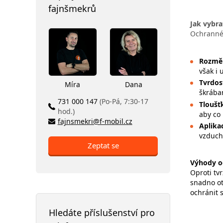
fajnšmekrů
Jak vybra
Ochranné 
Rozmě
však i 
Tvrdos
Míra
Dana
škrába
731 000 147
(Po-Pá, 7:30-17
Tloušť
hod.)
aby co 
fajnsmekri@f-mobil.cz
Aplika
vzducho
Zeptat se
Výhody o
Oproti tv
snadno otí
ochránit s
Hledáte příslušenství pro