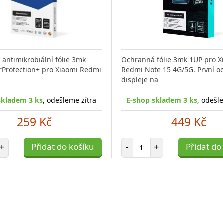
antimikrobiální fólie 3mk
Ochranná fólie 3mk 1UP pro X
verProtection+ pro Xiaomi Redmi
Redmi Note 15 4G/5G. První o
displeje na
skladem 3 ks
, odešleme zítra
E-shop skladem 3 ks
, odešl
259 Kč
449 Kč
et položek
Počet položek
+
Přidat do košíku
-
+
Přidat do