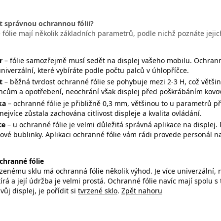
t správnou ochrannou fólii?
fólie mají několik základních parametrů, podle nichž poznáte jejic
r
– fólie samozřejmě musí sedět na displej vašeho mobilu. Ochranné 
univerzální, které vybíráte podle počtu palců v úhlopříčce.
t
– běžná tvrdost ochranné fólie se pohybuje mezi 2-3 H, což větš
ncům a opotřebení, neochrání však displej před poškrábáním kovov
ka
– ochranné fólie je přibližně 0,3 mm, většinou to u parametrů př
nejvíce zůstala zachována citlivost displeje a kvalita ovládání.
ce
– u ochranné fólie je velmi důležitá správná aplikace na displej.
vé bublinky. Aplikaci ochranné fólie vám rádi provede personál na
chranné fólie
rzenému sklu má ochranná fólie několik výhod. Je více univerzální, n
rá a její údržba je velmi prostá. Ochranné fólie navíc mají spolu s 
vůj displej, je pořídit si
tvrzené sklo
.
Zpět nahoru