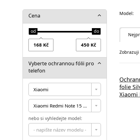
Model:
Cena
Nejpr
Zobrazuji 
Vyberte ochrannou fólii pro
telefon
Ochrann
folie Si
Xiaomi
Xiaomi
Xiaomi Redmi Note 15 5G
nebo si vyhledejte model:
- napište název modelu -