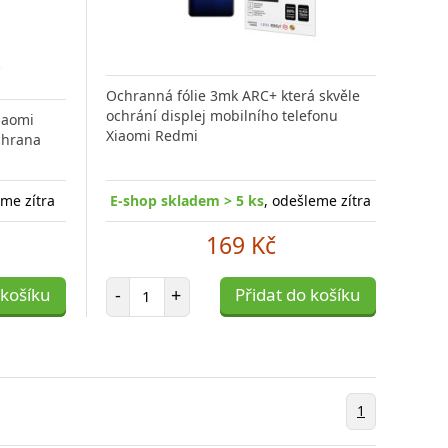
Ochranná fólie 3mk ARC+ která skvěle
ochrání displej mobilního telefonu
iaomi
Xiaomi Redmi
chrana
eme zítra
E-shop skladem > 5 ks
, odešleme zítra
169 Kč
Počet položek
 košíku
-
+
Přidat do košíku
1