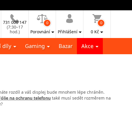
731 000 147
0
0
(7:30–17
hod.)
Porovnání
Přihlášení
0
Kč
 díly
Gaming
Bazar
Akce
znáte rozdíl a váš displej bude mnohem lépe chráněn.
Fólie na ochranu telefonu
také musí sedět rozměrem na
e?