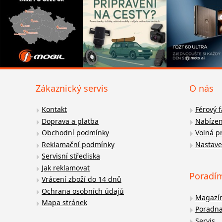
Zákaznický servis
O nás
Kontakt
Férový 
Doprava a platba
Nabízen
Obchodní podmínky
Volná p
Reklamační podmínky
Nastave
Servisní střediska
Jak reklamovat
Poradí
Vrácení zboží do 14 dnů
Ochrana osobních údajů
Magazí
Mapa stránek
Poradn
Servis