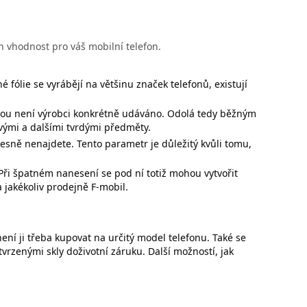
h vhodnost pro váš mobilní telefon.
fólie se vyrábějí na většinu značek telefonů, existují
inou není výrobci konkrétně udáváno. Odolá tedy běžným
ými a dalšími tvrdými předměty.
esně nenajdete. Tento parametr je důležitý kvůli tomu,
 Při špatném nanesení se pod ní totiž mohou vytvořit
 jakékoliv prodejně F-mobil.
ení ji třeba kupovat na určitý model telefonu. Také se
tvrzenými skly doživotní záruku. Další možností, jak