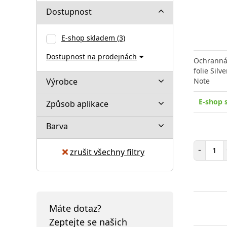
Dostupnost
E-shop skladem
(3)
Dostupnost na prodejnách
Ochranná 
folie Sil
Výrobce
Note
E-shop 
Způsob aplikace
Barva
Poč
-
zrušit všechny filtry
Máte dotaz?
Zeptejte se našich