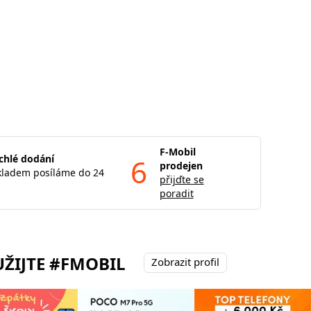
F-Mobil
chlé dodání
6
prodejen
kladem posíláme do 24
přijďte se
poradit
ŽIJTE #FMOBIL
Zobrazit profil