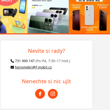
Nevíte si rady?
731 000 147
(Po–Pá, 7:30–17 hod.)
fajnsmekri@f-mobil.cz
Nenechte si nic ujít