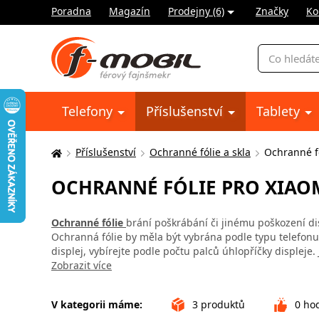
Poradna
Magazín
Prodejny (6)
Značky
Ko
Vyhledávání
Telefony
Příslušenství
Tablety
Příslušenství
Ochranné fólie a skla
Ochranné fó
Zde
se
OCHRANNÉ FÓLIE PRO XIAOM
nacházíte:
Ochranné fólie
brání poškrábání či jinému poškození di
Ochranná fólie by měla být vybrána podle typu telefonu,
displej, vybírejte podle počtu palců úhlopříčky displeje.
Zobrazit více
V kategorii máme:
3
produktů
0
hod