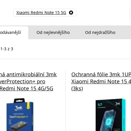
Xiaomi Redmi Note 15 5G
odávanější
Od nejlevnějšího
Od nejdražšího
1-3 z 3
á antimikrobiální 3mk
Ochranná fólie 3mk 1UP
lverProtection+ pro
Xiaomi Redmi Note 15 
 Redmi Note 15 4G/5G
(3ks)