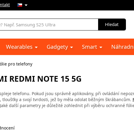
ntakt
Hledat
Wearables
Gadgety
Smart
Náhradní
lie pro telefony
I REDMI NOTE 15 5G
spleje telefonu. Pokud jsou správně aplikovány, při ovládání nepo
 tloušťky a svojí tvrdosti, jež by měla odolat běžným škrábancům.
 Jaké další parametry je důležité zohlednit při výběru ochranné fóli
nocení