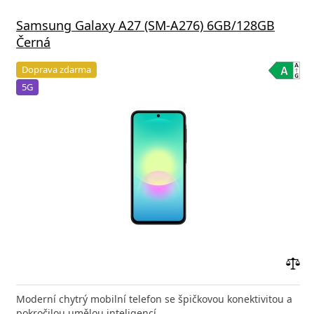
Samsung Galaxy A27 (SM-A276) 6GB/128GB
Černá
Doprava zdarma
5G
Přid
do
Moderní chytrý mobilní telefon se špičkovou konektivitou a
poro
pokročilou umělou inteligencí