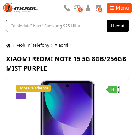
Menu
0
0
Vyhledávání
Hledat
Mobilní telefony
Xiaomi
Zde
se
XIAOMI REDMI NOTE 15 5G 8GB/256GB
nacházíte:
MIST PURPLE
Doprava zdarma
5G