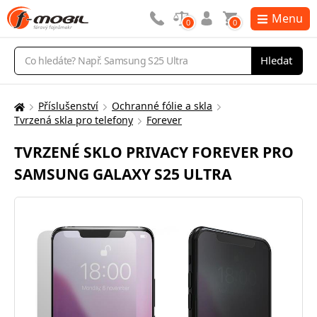
Menu
0
0
Vyhledávání
Hledat
Příslušenství
Ochranné fólie a skla
Zde
Tvrzená skla pro telefony
Forever
se
nacházíte:
TVRZENÉ SKLO PRIVACY FOREVER PRO
SAMSUNG GALAXY S25 ULTRA