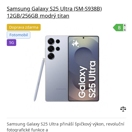
Samsung Galaxy S25 Ultra (SM-S938B)
12GB/256GB modrý titan
Doprava zdarma
Fotomobil
5G
Přid
do
Samsung Galaxy S25 Ultra přináší špičkový výkon, revoluční
poro
fotografické funkce a