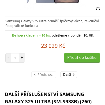
Přid
do
Samsung Galaxy S25 Ultra přináší špičkový výkon, revoluční
poro
fotografické funkce a
E-shop skladem > 10 ks
, odešleme v pondělí 10. 08.
23 029 Kč
Počet položek
-
+
Přidat do košíku
Předchozí
Další
DALŠÍ PŘÍSLUŠENSTVÍ SAMSUNG
GALAXY S25 ULTRA (SM-S938B) (260)