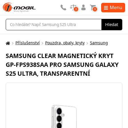
Menu
0
0
Vyhledávání
Hledat
Příslušenství
Pouzdra, obaly, kryty
Samsung
Zde
se
SAMSUNG CLEAR MAGNETICKÝ KRYT
nacházíte:
GP-FPS938SAA PRO SAMSUNG GALAXY
S25 ULTRA, TRANSPARENTNÍ