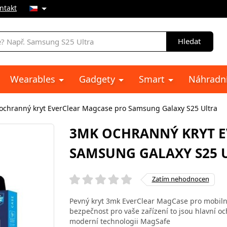
ntakt
Hledat
Wearables
Gadgety
Smart
Náhradní
ochranný kryt EverClear Magcase pro Samsung Galaxy S25 Ultra
3MK OCHRANNÝ KRYT E
SAMSUNG GALAXY S25 
Zatím nehodnocen
Pevný kryt 3mk EverClear MagCase pro mobilní
bezpečnost pro vaše zařízení to jsou hlavní o
moderní technologii MagSafe