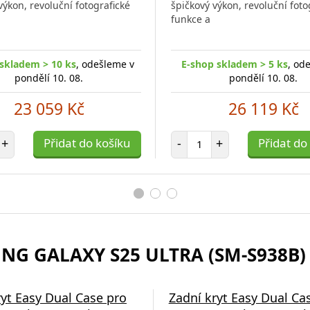
výkon, revoluční fotografické
špičkový výkon, revoluční foto
funkce a
skladem > 10 ks
, odešleme v
E-shop skladem > 5 ks
, od
pondělí 10. 08.
pondělí 10. 08.
23 059 Kč
26 119 Kč
et položek
Počet položek
+
Přidat do košíku
-
+
Přidat do
NG GALAXY S25 ULTRA (SM-S938B) 
tvrzené sklo FIXED
ryt Easy Dual Case pro
Ochranná skla čoček
Zadní kryt Easy Dual Ca