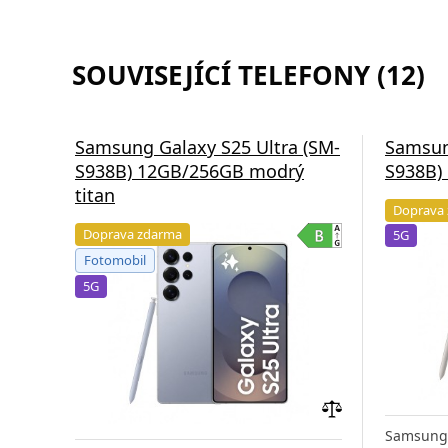
SOUVISEJÍCÍ TELEFONY (12)
Samsung Galaxy S25 Ultra (SM-
Samsun
S938B) 12GB/256GB modrý
S938B)
titan
Doprava
Doprava zdarma
5G
Fotomobil
5G
Přidat
Samsung 
do