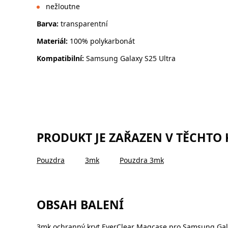
nežloutne
Barva:
transparentní
Materiál:
100% polykarbonát
Kompatibilní:
Samsung Galaxy S25 Ultra
PRODUKT JE ZAŘAZEN V TĚCHTO
Pouzdra
3mk
Pouzdra 3mk
OBSAH BALENÍ
3mk ochranný kryt EverClear Magcase pro Samsung Gal