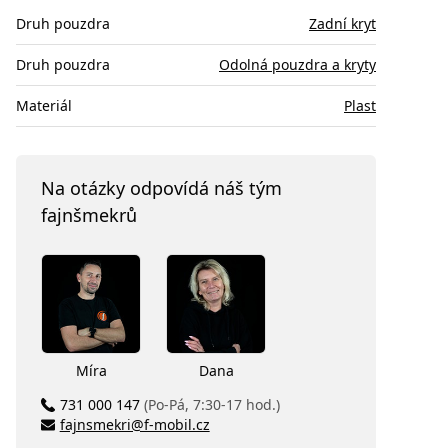
Druh pouzdra
Zadní kryt
Druh pouzdra
Odolná pouzdra a kryty
Materiál
Plast
Na otázky odpovídá náš tým
fajnšmekrů
Míra
Dana
731 000 147
(Po-Pá, 7:30-17 hod.)
fajnsmekri@f-mobil.cz