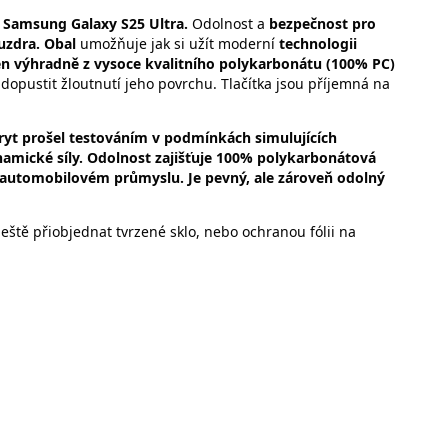
n
Samsung Galaxy S25 Ultra.
Odolnost a
bezpečnost pro
uzdra.
Obal
umožňuje jak si užít moderní
technologii
en výhradně z vysoce kvalitního polykarbonátu (100% PC)
 dopustit žloutnutí jeho povrchu. Tlačítka jsou příjemná na
ryt prošel testováním v podmínkách simulujících
namické síly. Odolnost zajišťuje 100% polykarbonátová
 automobilovém průmyslu. Je pevný, ale zároveň odolný
ště přiobjednat tvrzené sklo, nebo ochranou fólii na