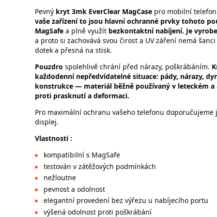
Pevný
kryt 3mk EverClear MagCase
pro mobilní telefo
vaše zařízení to jsou hlavní ochranné prvky tohoto po
MagSafe
a plně využít
bezkontaktní nabíjení. Je vyrob
a proto si zachovává svou čirost a UV záření nemá šanci
dotek a přesná na stisk.
Pouzdro
spolehlivě chrání před nárazy, poškrábáním.
K
každodenní nepředvídatelné situace: pády, nárazy, dy
konstrukce — materiál běžně používaný v leteckém a
proti prasknutí a deformaci.
Pro maximální ochranu vašeho telefonu doporučujeme je
displej.
Vlastnosti :
kompatibilní s MagSafe
testován v zátěžových podmínkách
nežloutne
pevnost a odolnost
elegantní provedení bez výřezu u nabíjecího portu
výšená odolnost proti poškrábání