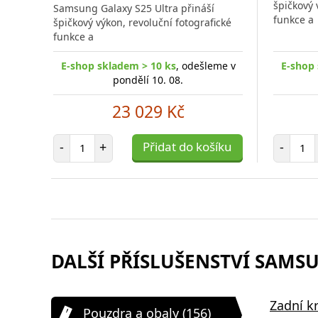
špičkový 
Samsung Galaxy S25 Ultra přináší
porovnání
funkce a
špičkový výkon, revoluční fotografické
funkce a
E-shop skladem > 10 ks
, odešleme v
E-shop 
pondělí 10. 08.
23 029 Kč
Počet položek
Poč
-
+
Přidat do košíku
-
DALŠÍ PŘÍSLUŠENSTVÍ SAMSU
Tvrzené sklo Swissten Full
Ochranné 
Zadní k
Pouzdra a obaly (156)