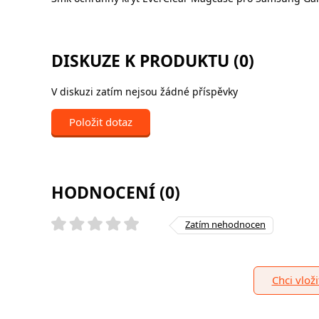
DISKUZE K PRODUKTU (0)
V diskuzi zatím nejsou žádné příspěvky
Položit dotaz
HODNOCENÍ (0)
Zatím nehodnocen
Chci vlož