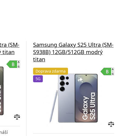
tra (SM-
Samsung Galaxy S25 Ultra (SM-
Sam
 titan
S938B) 12GB/512GB modrý
S93
titan
Do
Doprava zdarma
5G
5G
Přidat
do
Přidat
náší
Sams
porovnání
do