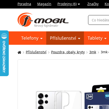
Poradna
Magazín
Prodejny (6)
Značky
Ko
Vyhledávání
Telefony
Příslušenství
Tablety
Příslušenství
Pouzdra, obaly, kryty
3mk
3mk 
Zde
se
nacházíte: