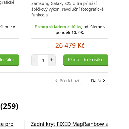
grafické
špič
Samsung Galaxy S25 Ultra přináší
porovnání
funk
špičkový výkon, revoluční fotografické
funkce a
ešleme v
E-shop skladem > 10 ks
, odešleme v
E-
pondělí 10. 08.
26 479 Kč
Počet položek
 košíku
-
+
Přidat do košíku
-
Předchozí
Další
(259)
se pro
Ultra odolné tvrzené sklo FIXED
Zadní kryt FIXED MagRainbow s
Tvrz
Zad