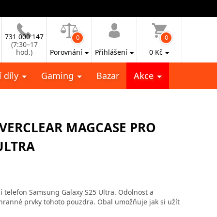
731 000 147
0
0
(7:30–17
hod.)
Porovnání
Přihlášení
0
Kč
 díly
Gaming
Bazar
Akce
VERCLEAR MAGCASE PRO
ULTRA
 telefon Samsung Galaxy S25 Ultra. Odolnost a
chranné prvky tohoto pouzdra. Obal umožňuje jak si užít