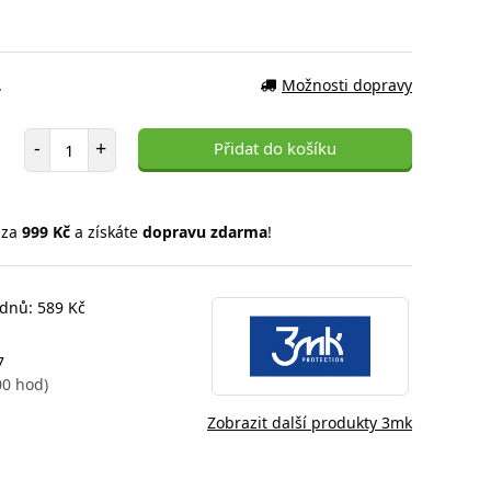
.
Možnosti dopravy
Počet položek
-
+
Přidat do košíku
 za
999 Kč
a získáte
dopravu zdarma
!
 dnů: 589 Kč
7
00 hod)
Zobrazit další produkty 3mk