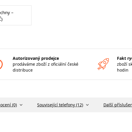
echny –
Č)
Autorizovaný prodejce
Fakt ry
prodáváme zboží z oficiální české
zboží s
distribuce
hodin
ocení (0)
Související telefony (12)
Další příslušen