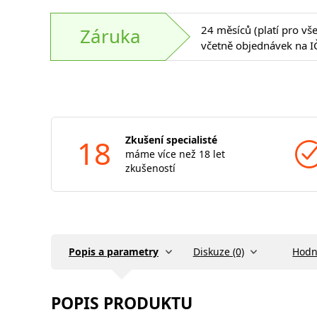
24 měsíců (platí pro vš
Záruka
včetně objednávek na I
18
Zkušení specialisté
máme více než 18 let
zkušeností
Popis a parametry
Diskuze (0)
Hodn
POPIS PRODUKTU