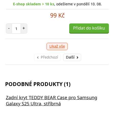
E-shop skladem > 10 ks
, odešleme v pondělí 10. 08.
1 039 Kč
249 Kč
99 Kč
očet položek
očet položek
P
P
+
+
Přidat do košíku
Přidat do košíku
-
-
Počet položek
-
+
Přidat do košíku
Ukaž vše
Předchozí
Další
PODOBNÉ PRODUKTY (1)
Zadní kryt TEDDY BEAR Case pro Samsung
Galaxy S25 Ultra, stříbrná