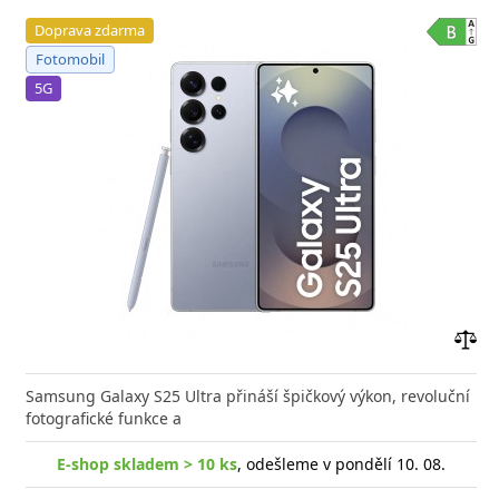
Doprava zdarma
Fotomobil
5G
Přid
do
Samsung Galaxy S25 Ultra přináší špičkový výkon, revoluční
poro
fotografické funkce a
E-shop skladem > 10 ks
, odešleme v pondělí 10. 08.