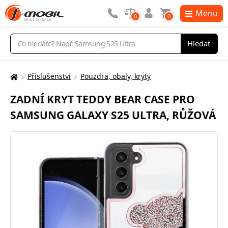
Menu
0
0
Vyhledávání
Hledat
Příslušenství
Pouzdra, obaly, kryty
Zde
se
ZADNÍ KRYT TEDDY BEAR CASE PRO
nacházíte:
SAMSUNG GALAXY S25 ULTRA, RŮŽOVÁ