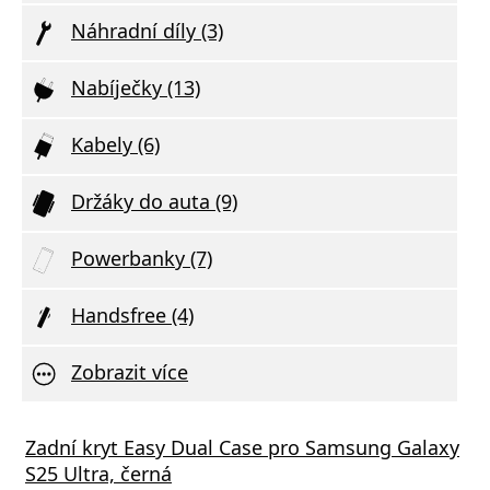
Náhradní díly (3)
Nabíječky (13)
Kabely (6)
Držáky do auta (9)
Powerbanky (7)
Handsfree (4)
Zobrazit více
nné sklo Tactical Glass Impact Armour
s GaN5 Pro 65W černá
Zadní kryt Easy Dual Case pro Samsung Galaxy
Tvrze
Vivo 
amsung Galaxy S25 Ultra
S25 Ultra, černá
Galax