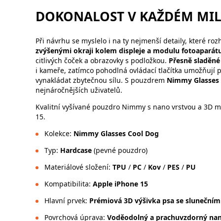
DOKONALOST V KAŽDÉM MIL
Při návrhu se myslelo i na ty nejmenší detaily, které r
zvýšenými okraji kolem displeje a modulu fotoaparát
citlivých čoček a obrazovky s podložkou.
Přesně sladěné
i kameře, zatímco pohodlná ovládací tlačítka umožňují p
vynakládat zbytečnou sílu. S pouzdrem
Nimmy Glasses
nejnáročnějších uživatelů.
Kvalitní vyšívané pouzdro Nimmy s nano vrstvou a 3D 
15.
Kolekce:
Nimmy Glasses Cool Dog
Typ:
Hardcase
(pevné pouzdro)
Materiálové složení:
TPU
/
PC
/
Kov
/
PES
/
PU
Kompatibilita:
Apple iPhone 15
Hlavní prvek:
Prémiová 3D výšivka psa se slunečním
Povrchová úprava:
Voděodolný a prachuvzdorný nan