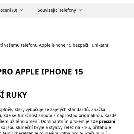
ocení (0)
Související telefony
istí vašemu telefonu Apple iPhone 15 bezpečí i unikátní
RO APPLE IPHONE 15
Í RUKY
plněk, který vybočuje ze zajetých standardů. Značka
, kde se funkčnost snoubí s naprostou originalitou. Každé
ílem užitého umění. Dominantním prvkem je zde
precizní
jako jsou sluneční brýle a stylový řetěz na krku, přitahuje
ý charakter. Je to ideální volba pro ty, kteří milují