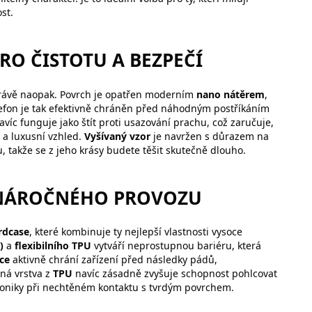
st.
RO ČISTOTU A BEZPEČÍ
 právě naopak. Povrch je opatřen moderním
nano nátěrem
,
lefon je tak efektivně chráněn před náhodným postříkáním
víc funguje jako štít proti usazování prachu, což zaručuje,
ý a luxusní vzhled.
Vyšívaný vzor
je navržen s důrazem na
 takže se z jeho krásy budete těšit skutečně dlouho.
 NÁROČNÉHO PROVOZU
rdcase
, které kombinuje ty nejlepší vlastnosti vysoce
)
a
flexibilního TPU
vytváří neprostupnou bariéru, která
ce
aktivně chrání zařízení před následky pádů,
ná vrstva z
TPU
navíc zásadně zvyšuje schopnost pohlcovat
ktroniky při nechtěném kontaktu s tvrdým povrchem.