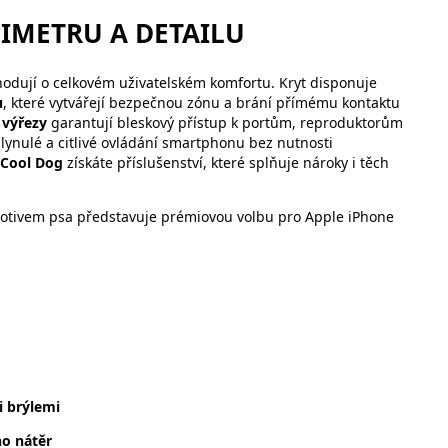
IMETRU A DETAILU
ozhodují o celkovém uživatelském komfortu. Kryt disponuje
u
, které vytvářejí bezpečnou zónu a brání přímému kontaktu
 výřezy
garantují bleskový přístup k portům, reproduktorům
lynulé a citlivé ovládání smartphonu bez nutnosti
 Cool Dog
získáte příslušenství, které splňuje nároky i těch
motivem psa představuje prémiovou volbu pro Apple iPhone
i brýlemi
o nátěr