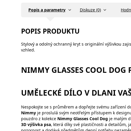
Popis a parametry
Diskuze (0)
Hodn
POPIS PRODUKTU
Stylový a odolný ochranný kryt s originální výšivkou zaj
vzhled.
NIMMY GLASSES COOL DOG P
UMĚLECKÉ DÍLO V DLANI VAŠ
Nespokojte se s průměrem a dopřejte svému zařízení do
Nimmy
je proslulá svým neotřelým přístupem k designu
pouzdro z kolekce
Nimmy Glasses Cool Dog
je malým d
3D výšivka psa
, která díky své plastičnosti a detailům, 
pozornost a dodává předmětům denní potřeby nezaměniteln