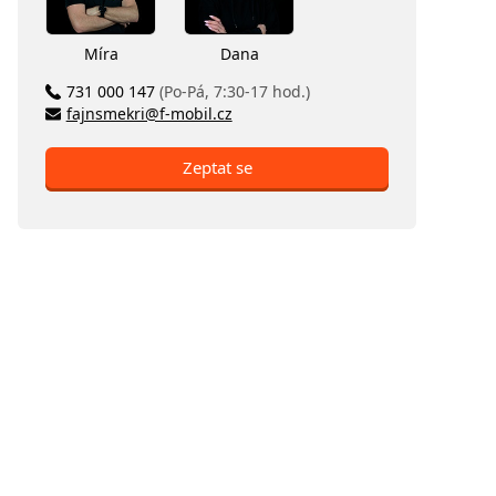
Míra
Dana
731 000 147
(Po-Pá, 7:30-17 hod.)
fajnsmekri@f-mobil.cz
Zeptat se