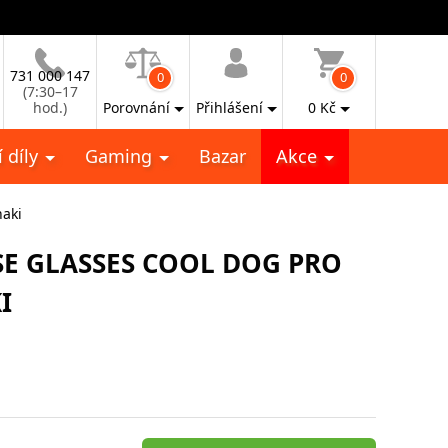
731 000 147
0
0
(7:30–17
hod.)
Porovnání
Přihlášení
0
Kč
 díly
Gaming
Bazar
Akce
aki
E GLASSES COOL DOG PRO
I