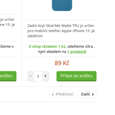
je určen
Pou
ne 15. Je
ekol
Zadní kryt Obal:Me Matte TPU je určen
měk
pro mobilní telefon Apple iPhone 15. Je
ideálním
ešleme v
E-shop skladem 1 ks
, odešleme zítra ,
E-s
nyní skladem na
1 prodejně
89 Kč
Počet položek
 košíku
-
+
Přidat do košíku
-
Předchozí
Další