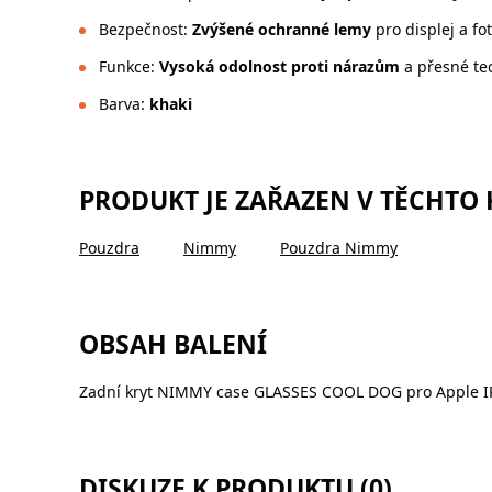
Bezpečnost:
Zvýšené ochranné lemy
pro displej a fo
Funkce:
Vysoká odolnost proti nárazům
a přesné te
Barva:
khaki
PRODUKT JE ZAŘAZEN V TĚCHTO
Pouzdra
Nimmy
Pouzdra Nimmy
OBSAH BALENÍ
Zadní kryt NIMMY case GLASSES COOL DOG pro Apple I
DISKUZE K PRODUKTU (0)