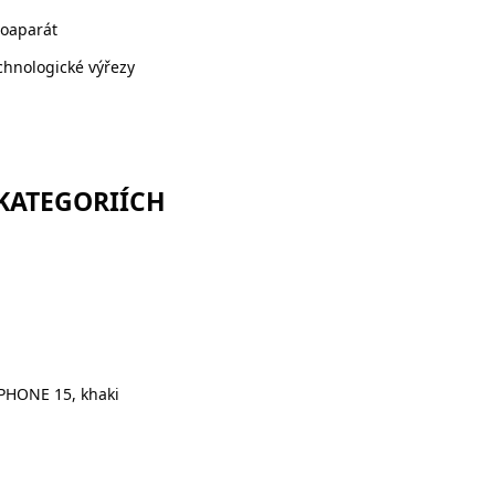
toaparát
chnologické výřezy
 KATEGORIÍCH
PHONE 15, khaki