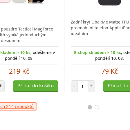
Zadní kryt Obal:Me Matte TPU 
pro mobilní telefon Apple iPho
pouzdro Tactical MagForce
ideálním
lth vyniká jednoduchým
 designem.
skladem > 10 ks
, odešleme v
E-shop skladem > 10 ks
, od
pondělí 10. 08.
pondělí 10. 08.
219 Kč
79 Kč
t položek
Počet položek
+
Přidat do košíku
-
+
Přidat do
ech 214 produktů