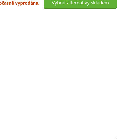
Vybrat alternativy skladem
 dočasně vyprodána.