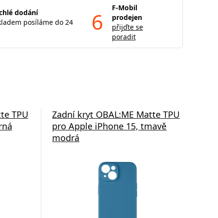
F-Mobil
chlé dodání
6
prodejen
kladem posíláme do 24
přijďte se
poradit
tte TPU
Zadní kryt OBAL:ME Matte TPU
Fli
rná
pro Apple iPhone 15, tmavě
pro
modrá