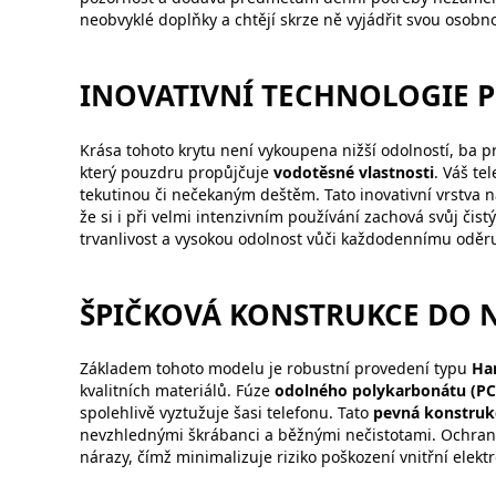
neobvyklé doplňky a chtějí skrze ně vyjádřit svou osobno
INOVATIVNÍ TECHNOLOGIE P
Krása tohoto krytu není vykoupena nižší odolností, ba
který pouzdru propůjčuje
vodotěsné vlastnosti
. Váš te
tekutinou či nečekaným deštěm. Tato inovativní vrstva na
že si i při velmi intenzivním používání zachová svůj čist
trvanlivost a vysokou odolnost vůči každodennímu oděru,
ŠPIČKOVÁ KONSTRUKCE DO
Základem tohoto modelu je robustní provedení typu
Ha
kvalitních materiálů. Fúze
odolného polykarbonátu (PC
spolehlivě vyztužuje šasi telefonu. Tato
pevná konstruk
nevzhlednými škrábanci a běžnými nečistotami. Ochran
nárazy, čímž minimalizuje riziko poškození vnitřní ele