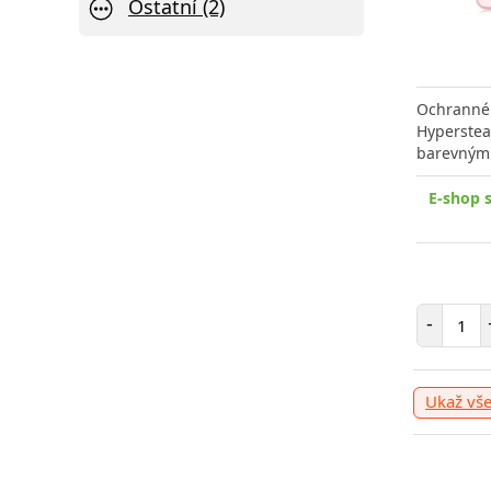
Ostatní (2)
Ochranné 
Hyperstea
barevným
E-shop 
Poče
-
Ukaž vš