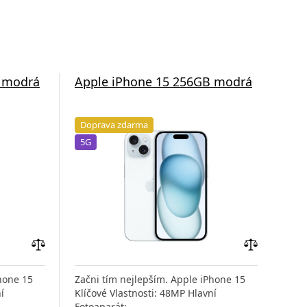
B modrá
Apple iPhone 15 256GB modrá
App
baz
Doprava zdarma
Do
5G
5G
Přidat
Přidat
do
do
hone 15
Začni tím nejlepším. Apple iPhone 15
Použ
porovnání
porovnání
í
Klíčové Vlastnosti: 48MP Hlavní
o ka
Fotoaparát:
odp