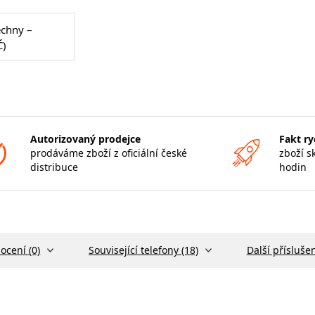
echny –
Č)
Autorizovaný prodejce
Fakt ry
prodáváme zboží z oficiální české
zboží s
distribuce
hodin
ocení (0)
Související telefony (18)
Další příslušen