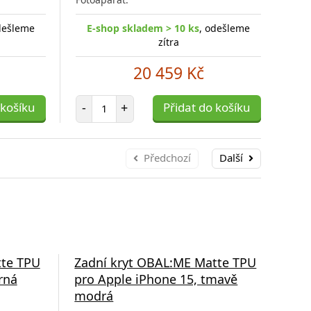
dešleme
E-shop skladem > 10 ks
, odešleme
zítra
20 459 Kč
Počet položek
 košíku
-
+
Přidat do košíku
Předchozí
Další
tte TPU
Zadní kryt OBAL:ME Matte TPU
Zad
rná
pro Apple iPhone 15, tmavě
pro
modrá