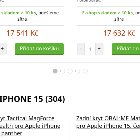
 skladem > 10 ks
, odešleme
E-shop skladem > 10 ks
, o
zítra
zítra
17 541 Kč
17 632 Kč
et položek
Počet položek
+
Přidat do košíku
-
+
Přidat do
IPHONE 15 (304)
ryt Tactical MagForce
Zadní kryt OBAL:ME Ma
ealth pro Apple iPhone
pro Apple iPhone 15, če
k panther