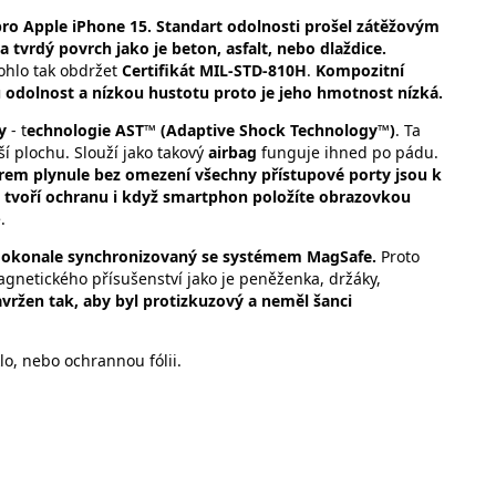
o Apple iPhone 15. Standart odolnosti prošel zátěžovým
 tvrdý povrch jako je beton, asfalt, nebo dlaždice.
ohlo tak obdržet
Certifikát MIL-STD-810H
.
Kompozitní
 odolnost a nízkou hustotu proto je jeho hmotnost nízká.
ny
- t
echnologie AST™ (Adaptive Shock Technology™)
. Ta
ší plochu. Slouží jako takový
airbag
funguje ihned po pádu.
drem plynule bez omezení všechny přístupové porty jsou k
tu tvoří ochranu i když smartphon položíte obrazovkou
.
dokonale synchronizovaný se systémem MagSafe.
Proto
agnetického přísušenství jako je peněženka, držáky,
avržen tak, aby byl protizkuzový a neměl šanci
lo, nebo ochrannou fólii.