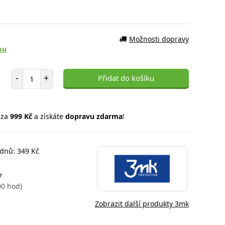
Možnosti dopravy
ou
Počet položek
-
+
Přidat do košíku
 za
999 Kč
a získáte
dopravu zdarma
!
 dnů: 349 Kč
7
00 hod)
Zobrazit další produkty 3mk