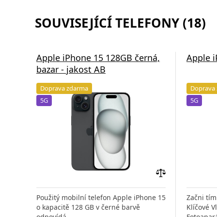
SOUVISEJÍCÍ TELEFONY (18)
Apple iPhone 15 128GB černá,
Apple 
bazar - jakost AB
Doprava zdarma
Doprava
5G
5G
Přidat
do
Použitý mobilní telefon Apple iPhone 15
Začni tím
porovnání
o kapacitě 128 GB v černé barvě
Klíčové V
odpovídá
Fotoapará