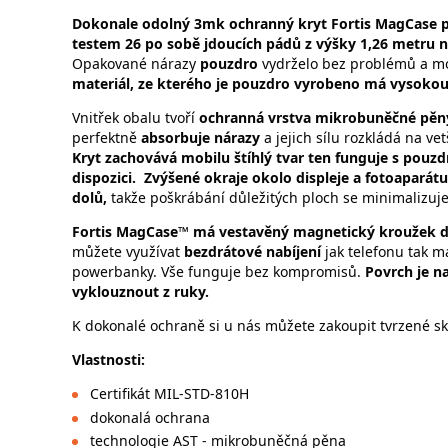
Dokonale odolný 3mk ochranný kryt Fortis MagCase pr
testem 26 po sobě jdoucích pádů z výšky 1,26 metru na
Opakované nárazy
pouzdro
vydrželo bez problémů a m
materiál, ze kterého je pouzdro vyrobeno má vysokou
Vnitřek obalu tvoří
ochranná vrstva mikrobuněčné pě
perfektně
absorbuje nárazy
a jejich sílu rozkládá na vet
Kryt zachovává mobilu štíhlý tvar ten funguje s pouz
dispozici. Zvýšené okraje okolo displeje a fotoapará
dolů,
takže poškrábání důležitých ploch se minimalizuje
Fortis MagCase™ má vestavěný magnetický kroužek 
můžete využívat
bezdrátové nabíjení
jak telefonu tak m
powerbanky. Vše funguje bez kompromisů.
Povrch je n
vyklouznout z ruky.
K dokonalé ochraně si u nás můžete zakoupit tvrzené sk
Vlastnosti:
Certifikát MIL-STD-810H
dokonalá ochrana
technologie AST - mikrobuněčná pěna