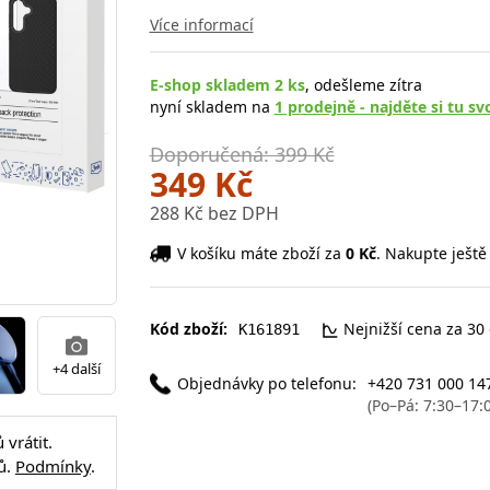
Více informací
E-shop skladem 2 ks
, odešleme zítra
nyní skladem na
1 prodejně - najděte si tu sv
Doporučená: 399 Kč
349 Kč
288 Kč bez DPH
V košíku máte zboží za
0 Kč
. Nakupte ještě
Kód zboží:
Nejnižší cena za 30
K161891
+4 další
Objednávky po telefonu:
+420 731 000 14
(Po–Pá: 7:30–17:
vrátit.
ů.
Podmínky
.