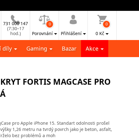
731 000 147
0
0
(7:30–17
hod.)
Porovnání
Přihlášení
0
Kč
 díly
Gaming
Bazar
Akce
KRYT FORTIS MAGCASE PRO
NÁ
Case pro Apple iPhone 15. Standart odolnosti prošel
ýšky 1,26 metru na tvrdý povrch jako je beton, asfalt,
drželo bez problémů a moh