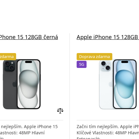
iPhone 15 128GB černá
Apple iPhone 15 128G
 zdarma
Doprava zdarma
5G
Přidat
do
 nejlepším. Apple iPhone 15
Začni tím nejlepším. Apple iP
porovnání
lastnosti: 48MP Hlavní
Klíčové Vlastnosti: 48MP Hlavn
t:
Fotoaparát: