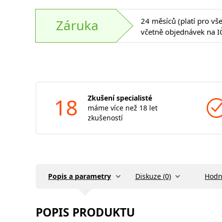
24 měsíců (platí pro vš
Záruka
včetně objednávek na I
18
Zkušení specialisté
máme více než 18 let
zkušeností
Popis a parametry
Diskuze (0)
Hodn
POPIS PRODUKTU