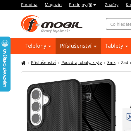
Poradna
Magazín
Prodejny (6)
Značky
Ko
Vyhledávání
Telefony
Příslušenství
Tablety
Příslušenství
Pouzdra, obaly, kryty
3mk
Zadn
Zde
se
nacházíte: