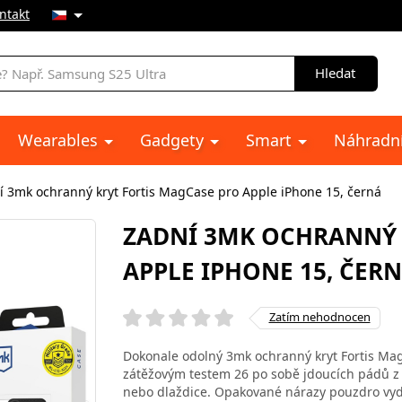
ntakt
Hledat
Wearables
Gadgety
Smart
Náhradní
í 3mk ochranný kryt Fortis MagCase pro Apple iPhone 15, černá
ZADNÍ 3MK OCHRANNÝ 
APPLE IPHONE 15, ČER
Zatím nehodnocen
Dokonale odolný 3mk ochranný kryt Fortis Mag
zátěžovým testem 26 po sobě jdoucích pádů z v
nebo dlaždice. Opakované nárazy pouzdro vy