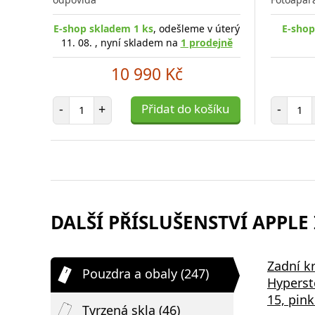
E-shop skladem 1 ks
, odešleme v úterý
E-shop
11. 08. , nyní skladem na
1 prodejně
10 990 Kč
Počet položek
Poč
-
+
Přidat do košíku
-
DALŠÍ PŘÍSLUŠENSTVÍ APPLE 
Zadní k
Pouzdra a obaly (247)
Hyperst
15, pin
Tvrzená skla (46)