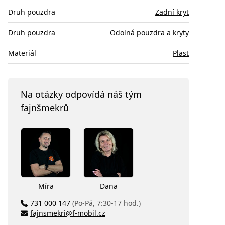
Druh pouzdra
Zadní kryt
Druh pouzdra
Odolná pouzdra a kryty
Materiál
Plast
Na otázky odpovídá náš tým
fajnšmekrů
Míra
Dana
731 000 147
(Po-Pá, 7:30-17 hod.)
fajnsmekri@f-mobil.cz