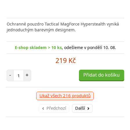
Ochranné pouzdro Tactical MagForce Hyperstealth vyniká
jednoduchým barevným designem.
E-shop skladem > 10 ks
, odešleme v pondělí 10. 08.
219 Kč
Počet položek
-
+
Přidat do košíku
Ukaž všech 216 produktů
Předchozí
Další