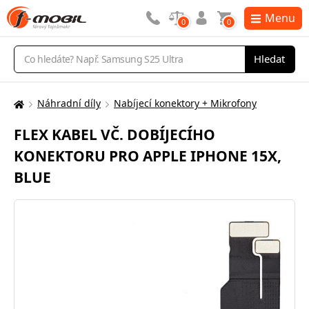
Menu
0
0
Vyhledávání
Hledat
Náhradní díly
Nabíjecí konektory + Mikrofony
Zde
se
FLEX KABEL VČ. DOBÍJECÍHO
nacházíte:
KONEKTORU PRO APPLE IPHONE 15X,
BLUE