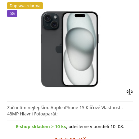
Doprava zdarma
5G
Přid
do
Začni tím nejlepším. Apple iPhone 15 Klíčové Vlastnosti:
poro
48MP Hlavní Fotoaparát:
E-shop skladem > 10 ks
, odešleme v pondělí 10. 08.