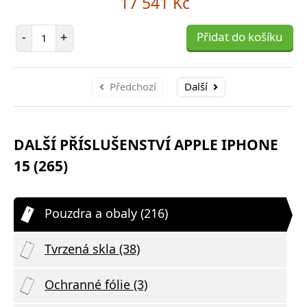
17 541 Kč
Počet položek
-
+
Přidat do košíku
Předchozí
Další
DALŠÍ PŘÍSLUŠENSTVÍ APPLE IPHONE
15 (265)
Pouzdra a obaly (216)
Tvrzená skla (38)
Ochranné fólie (3)