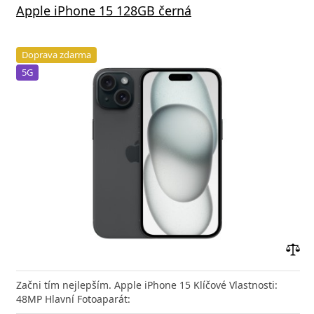
Apple iPhone 15 128GB černá
Doprava zdarma
5G
Přid
do
Začni tím nejlepším. Apple iPhone 15 Klíčové Vlastnosti:
poro
48MP Hlavní Fotoaparát: