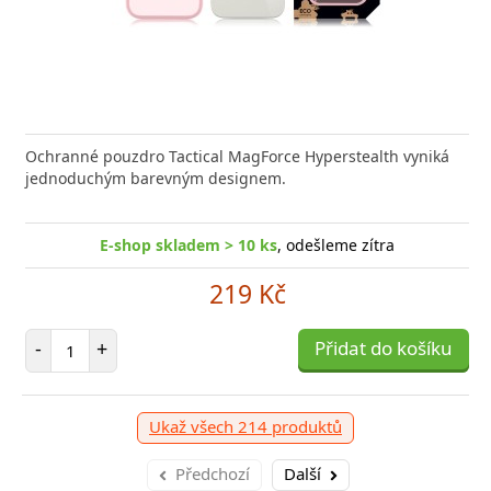
Ochranné pouzdro Tactical MagForce Hyperstealth vyniká
jednoduchým barevným designem.
E-shop skladem > 10 ks
, odešleme zítra
219 Kč
Počet položek
-
+
Přidat do košíku
Ukaž všech 214 produktů
Předchozí
Další