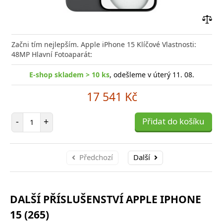
Přid
do
Začni tím nejlepším. Apple iPhone 15 Klíčové Vlastnosti:
poro
48MP Hlavní Fotoaparát:
E-shop skladem > 10 ks
, odešleme v úterý 11. 08.
17 541 Kč
Počet položek
-
+
Přidat do košíku
Předchozí
Další
DALŠÍ PŘÍSLUŠENSTVÍ APPLE IPHONE
15 (265)