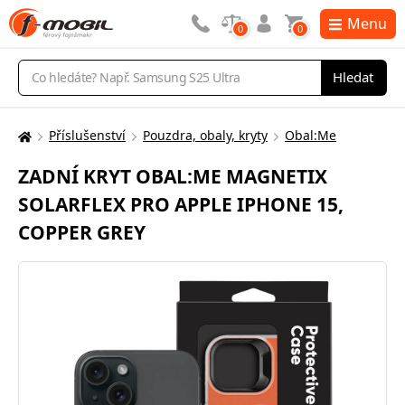
Menu
0
0
Vyhledávání
Hledat
Příslušenství
Pouzdra, obaly, kryty
Obal:Me
Zde
se
ZADNÍ KRYT OBAL:ME MAGNETIX
nacházíte:
SOLARFLEX PRO APPLE IPHONE 15,
COPPER GREY