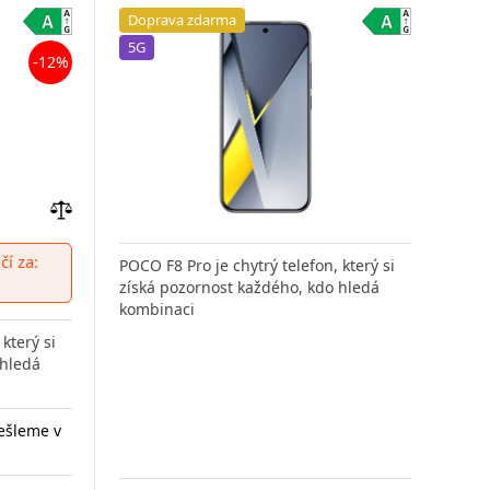
Doprava zdarma
Do
5G
5G
-12%
Přidat
do
í za:
POCO F8 Pro je chytrý telefon, který si
POCO
porovnání
získá pozornost každého, kdo hledá
získ
kombinaci
kom
který si
 hledá
ešleme v