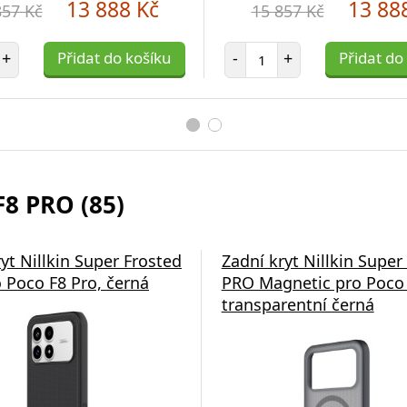
13 888 Kč
13 88
857 Kč
15 857 Kč
et položek
Počet položek
+
Přidat do košíku
-
+
Přidat do
8 PRO (85)
yt Nillkin Super Frosted
Zadní kryt Nillkin Super
 Poco F8 Pro, černá
PRO Magnetic pro Poco 
transparentní černá