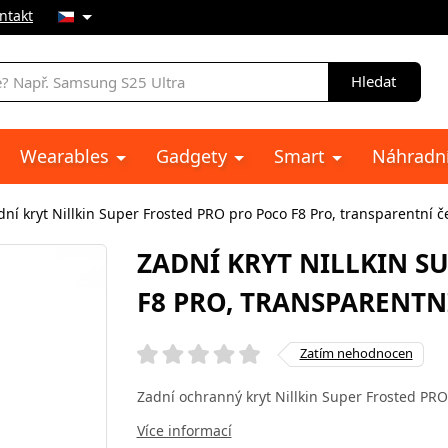
ntakt
Hledat
Wearables
Gadgety
Smart
Náhradní
dní kryt Nillkin Super Frosted PRO pro Poco F8 Pro, transparentní č
ZADNÍ KRYT NILLKIN S
F8 PRO, TRANSPARENTN
Zatím nehodnocen
Zadní ochranný kryt Nillkin Super Frosted PRO
Více informací