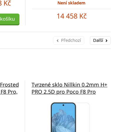
8 Kč
Není skladem
14 458 Kč
 košíku
Předchozí
Další
 Frosted
Tvrzené sklo Nillkin 0.2mm H+
Zad
F8 Pro,
PRO 2.5D pro Poco F8 Pro
Xia
tra