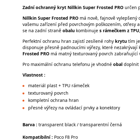
Zadní ochranný kryt Nillkin Super Frosted PRO
určen 
Nillkin Super Frosted PRO
má nově, fajnově vylepšený 
vašemu zařízení před povrchovým poškozením, otřesy a j
se na zadní straně
obalu
kombinuje
s rámečkem z TPU
Perfektní ochranu hran zajistí zesílené rohy
krytu
tím je
disponuje přesně padnoucími výřezy, které nezakrývají 
Frosted PRO
má matný texturovaný povrch zabraňující v
Pro maximální ochranu telefonu je vhodné
obal
doplnit 
Vlastnost :
materiál plast + TPU rámeček
texturovaný povrch
kompletní ochrana hran
přesné výřezy na ovládací prvky a konektory
Barva :
transparent black / transparentní černá
Kompatibilní :
Poco F8 Pro