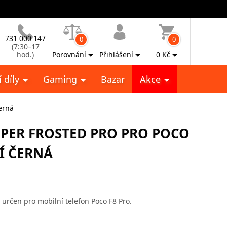
731 000 147
0
0
(7:30–17
hod.)
Porovnání
Přihlášení
0
Kč
 díly
Gaming
Bazar
Akce
erná
UPER FROSTED PRO PRO POCO
Í ČERNÁ
 určen pro mobilní telefon Poco F8 Pro.