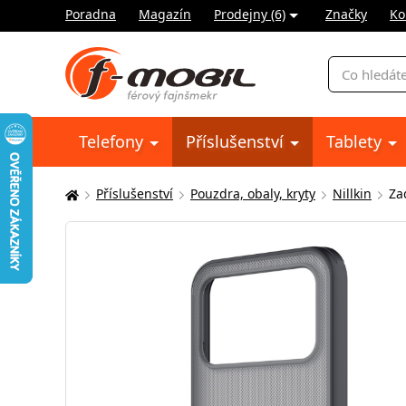
Poradna
Magazín
Prodejny (6)
Značky
Ko
Vyhledávání
Telefony
Příslušenství
Tablety
Příslušenství
Pouzdra, obaly, kryty
Nillkin
Za
Zde
se
nacházíte: