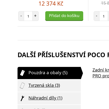
12 374 Kč
15 
Počet položek
Poč
-
+
Přidat do košíku
-
DALŠÍ PŘÍSLUŠENSTVÍ POCO F
Zadní kr
Pouzdra a obaly (5)
PRO pro
Tvrzená skla (3)
Náhradní díly (1)