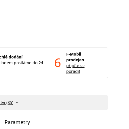
F-Mobil
chlé dodání
6
prodejen
kladem posíláme do 24
přijďte se
poradit
tví (85)
Parametry