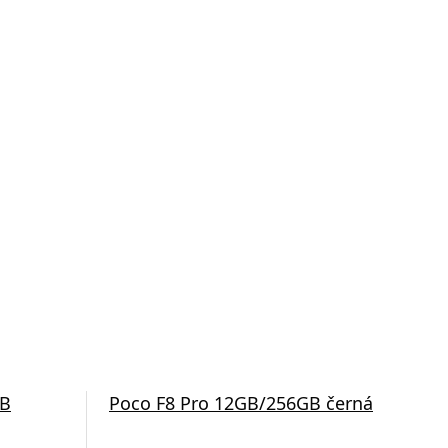
GB
Poco F8 Pro 12GB/256GB černá
Poc
stř