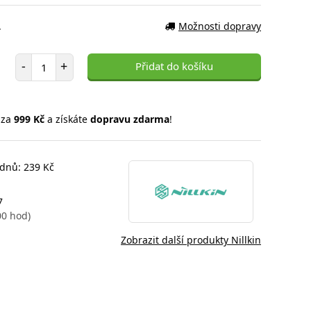
.
Možnosti dopravy
Počet položek
-
+
Přidat do košíku
 za
999 Kč
a získáte
dopravu zdarma
!
 dnů: 239 Kč
7
00 hod)
Zobrazit další produkty Nillkin