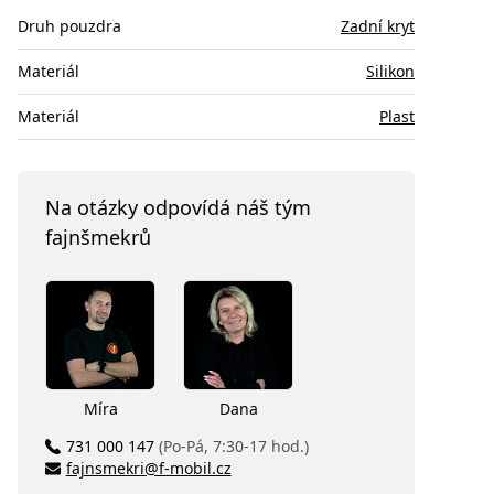
Druh pouzdra
Zadní kryt
Materiál
Silikon
Materiál
Plast
Na otázky odpovídá náš tým
fajnšmekrů
Míra
Dana
731 000 147
(Po-Pá, 7:30-17 hod.)
fajnsmekri@f-mobil.cz