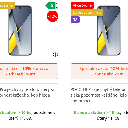
 zdarma
Akce týdne
Doprava zdarma
-12%
5G
Přidat
do
iální akce:
-12%
končí za:
Speciální akce:
-12%
konč
porovnání
23d: 04h: 50m
23d: 04h: 22m
ro je chytrý telefon, který si
POCO F8 Pro je chytrý telefon, 
ornost každého, kdo hledá
získá pozornost každého, kdo
i
kombinaci
skladem > 10 ks
, odešleme v
E-shop skladem > 10 ks
, od
úterý 11. 08.
úterý 11. 08.