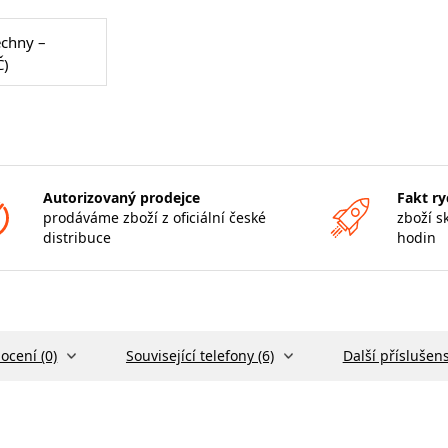
echny –
Č)
Autorizovaný prodejce
Fakt ry
prodáváme zboží z oficiální české
zboží s
distribuce
hodin
ocení (0)
Související telefony (6)
Další příslušens