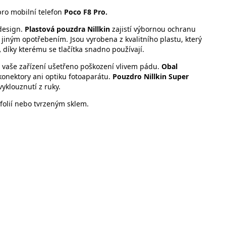
pro mobilní telefon
Poco F8 Pro.
design.
Plastová pouzdra Nillkin
zajistí výbornou ochranu
iným opotřebením. Jsou vyrobena z kvalitního plastu, který
,
díky kterému se tlačítka snadno používají.
 vaše zařízení ušetřeno poškození vlivem pádu.
Obal
konektory ani optiku fotoaparátu.
Pouzdro
Nillkin Super
yklouznutí z ruky.
folií nebo tvrzeným sklem.