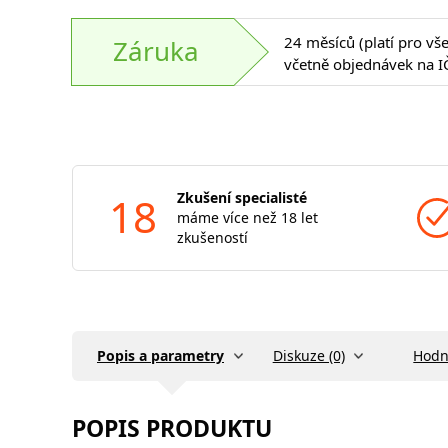
24 měsíců (platí pro vš
Záruka
včetně objednávek na I
18
Zkušení specialisté
máme více než 18 let
zkušeností
Popis a parametry
Diskuze (0)
Hodn
POPIS PRODUKTU