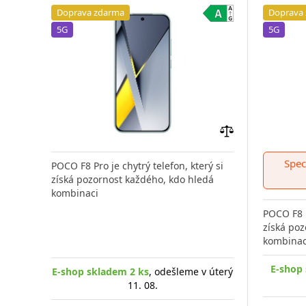
Doprava zdarma
Doprava
5G
5G
Přidat
do
Spec
POCO F8 Pro je chytrý telefon, který si
porovnání
získá pozornost každého, kdo hledá
kombinaci
POCO F8 P
získá poz
kombinac
E-shop 
E-shop skladem 2 ks
, odešleme v úterý
11. 08.