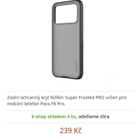
or Audio Combo 3v1 JEDNO balení, TŘI produkty
Zadní ochranný kryt Nillkin Super Frosted PRO určen pro
tní zvuková výbava pro
mobilní telefon Poco F8 Pro.
E-shop skladem 4 ks
, odešleme zítra
239 Kč
E-shop skladem > 5 ks
, odešleme zítra