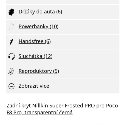
Držáky do auta (6)
Powerbanky (10)
Handsfree (6)
Sluchátka (12)
Reproduktory (5)
Zobrazit více
tor Audio Combo 3v1
Zadní kryt Nillkin Super Frosted PRO pro Poco
F8 Pro, transparentní černá
va zdarma