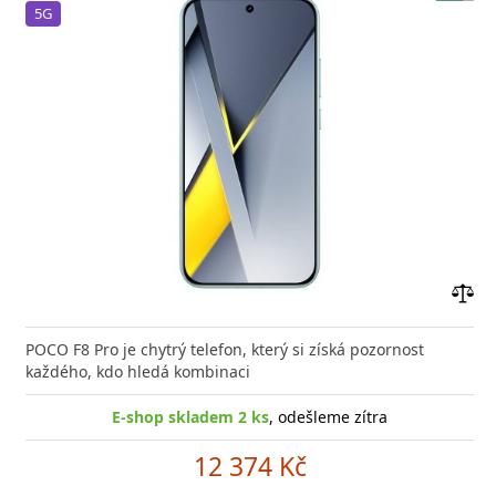
5G
Přid
do
POCO F8 Pro je chytrý telefon, který si získá pozornost
poro
každého, kdo hledá kombinaci
E-shop skladem 2 ks
, odešleme zítra
12 374 Kč