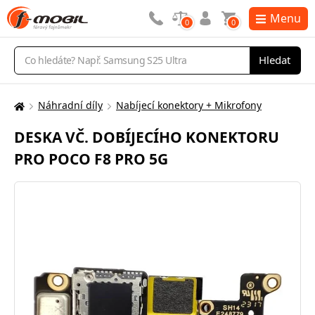
Menu
0
0
Vyhledávání
Hledat
Náhradní díly
Nabíjecí konektory + Mikrofony
Zde
se
DESKA VČ. DOBÍJECÍHO KONEKTORU
nacházíte:
PRO POCO F8 PRO 5G