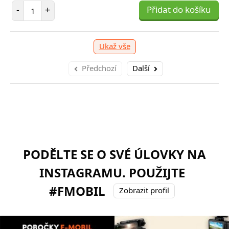
Počet položek
-
+
Přidat do košíku
999 Kč
očet položek
+
Přidat do košíku
Ukaž vše
Předchozí
Další
PODĚLTE SE O SVÉ ÚLOVKY NA
INSTAGRAMU. POUŽIJTE
#FMOBIL
Zobrazit profil