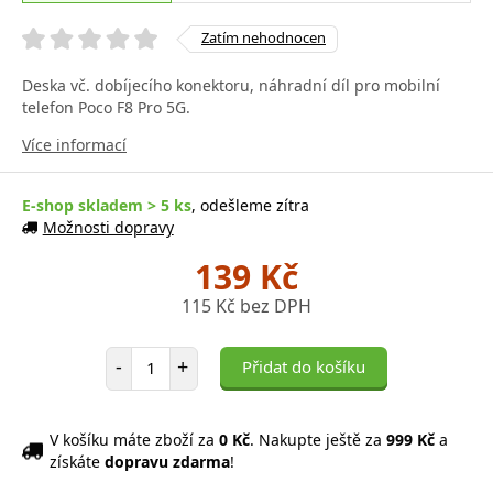
Zatím nehodnocen
Deska vč. dobíjecího konektoru, náhradní díl pro mobilní
telefon Poco F8 Pro 5G.
Více informací
E-shop skladem > 5 ks
, odešleme zítra
Možnosti dopravy
139 Kč
115 Kč bez DPH
Počet položek
-
+
Přidat do košíku
V košíku máte zboží za
0 Kč
. Nakupte ještě za
999 Kč
a
získáte
dopravu zdarma
!