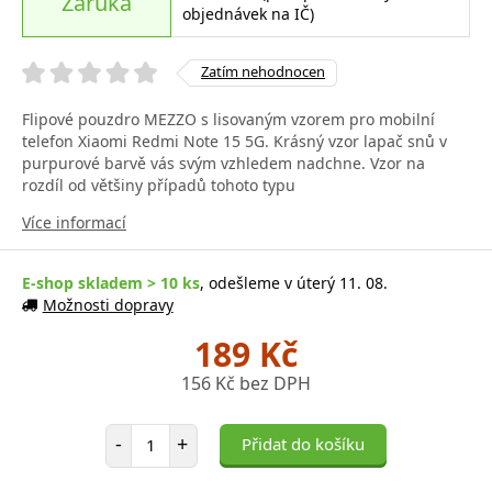
Záruka
objednávek na IČ)
Zatím nehodnocen
Flipové pouzdro MEZZO s lisovaným vzorem pro mobilní
telefon Xiaomi Redmi Note 15 5G. Krásný vzor lapač snů v
purpurové barvě vás svým vzhledem nadchne. Vzor na
rozdíl od většiny případů tohoto typu
Více informací
E-shop skladem > 10 ks
, odešleme v úterý 11. 08.
Možnosti dopravy
189 Kč
156 Kč bez DPH
Počet položek
-
+
Přidat do košíku