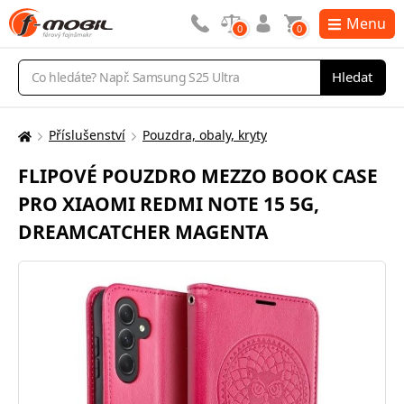
Menu
0
0
Vyhledávání
Hledat
Příslušenství
Pouzdra, obaly, kryty
Zde
se
FLIPOVÉ POUZDRO MEZZO BOOK CASE
nacházíte:
PRO XIAOMI REDMI NOTE 15 5G,
DREAMCATCHER MAGENTA