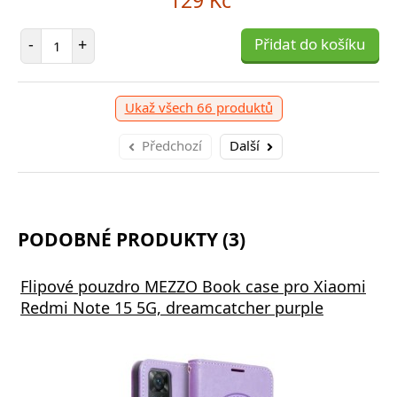
129 Kč
Počet položek
-
+
Přidat do košíku
Ukaž všech 66 produktů
Předchozí
Další
PODOBNÉ PRODUKTY (3)
Flipové pouzdro MEZZO Book case pro Xiaomi
Redmi Note 15 5G, dreamcatcher purple