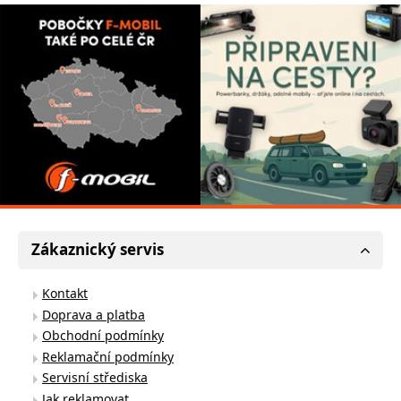
Zákaznický servis
Kontakt
Doprava a platba
Obchodní podmínky
Reklamační podmínky
Servisní střediska
Jak reklamovat