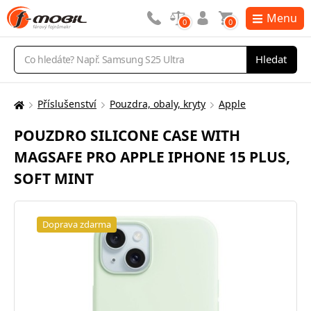
Menu
0
0
Vyhledávání
Hledat
Příslušenství
Pouzdra, obaly, kryty
Apple
Zde
se
POUZDRO SILICONE CASE WITH
nacházíte:
MAGSAFE PRO APPLE IPHONE 15 PLUS,
SOFT MINT
Doprava zdarma