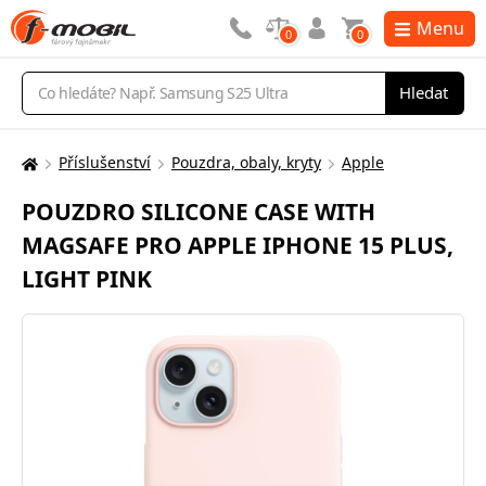
Menu
0
0
Vyhledávání
Hledat
Příslušenství
Pouzdra, obaly, kryty
Apple
Zde
se
POUZDRO SILICONE CASE WITH
nacházíte:
MAGSAFE PRO APPLE IPHONE 15 PLUS,
LIGHT PINK