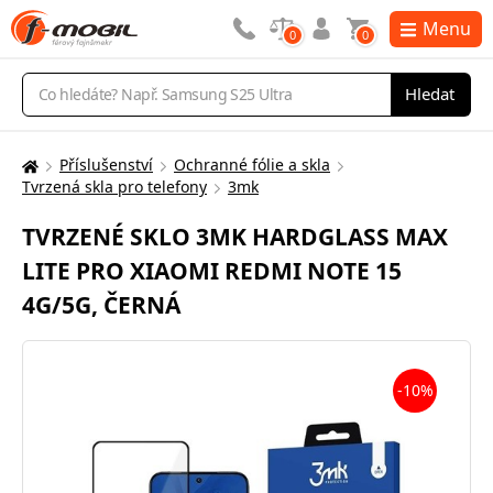
Menu
0
0
Vyhledávání
Hledat
Příslušenství
Ochranné fólie a skla
Zde
Tvrzená skla pro telefony
3mk
se
nacházíte:
TVRZENÉ SKLO 3MK HARDGLASS MAX
LITE PRO XIAOMI REDMI NOTE 15
4G/5G, ČERNÁ
-10%