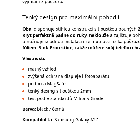
vyjímání z pouzdra.
Tenký design pro maximální pohodlí
Obal
disponuje štíhlou konstrukcí s tloušťkou pouhých
Kryt perfektně padne do ruky, neklouže
a zajišťuje po
umožňuje snadnou instalaci i sejmutí bez rizika poškoze
fóliemi 3mk Protection, takže můžete svůj telefon ch
Vlastnosti:
matný vzhled
zvýšená ochrana displeje i fotoaparátu
podpora MagSafe
tenký desing s tloušťkou 2mm
test podle standardů Military Grade
Barva:
black / černá
Kompatibilita
: Samsung Galaxy A27