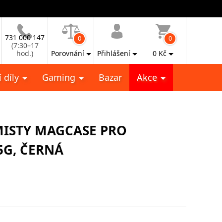
731 000 147
0
0
(7:30–17
hod.)
Porovnání
Přihlášení
0
Kč
 díly
Gaming
Bazar
Akce
ISTY MAGCASE PRO
5G, ČERNÁ