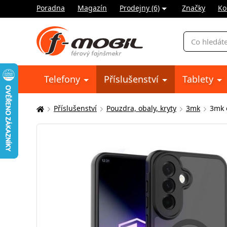
Poradna
Magazín
Prodejny (6)
Značky
Ko
Vyhledávání
Telefony
Příslušenství
Tablety
Příslušenství
Pouzdra, obaly, kryty
3mk
3mk 
Zde
se
nacházíte: