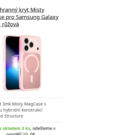
hranný kryt Misty
e pro Samsung Galaxy
 růžová
yt 3mk Misty MagCase s
u hybridní konstrukcí
d Structure
p skladem 3 ks
, odešleme v
pondělí 10. 08.