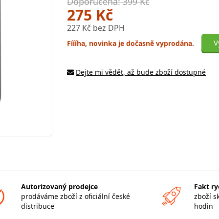
Doporučená: 399 Kč
275 Kč
227 Kč bez DPH
V
Fíííha, novinka je dočasně vyprodána.
Dejte mi vědět, až bude zboží dostupné
Autorizovaný prodejce
Fakt ry
prodáváme zboží z oficiální české
zboží s
distribuce
hodin