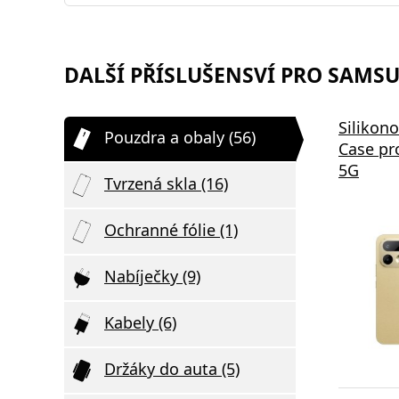
DALŠÍ PŘÍSLUŠENSVÍ PRO SAMSU
Silikon
Pouzdra a obaly (56)
Case pr
5G
Tvrzená skla (16)
Ochranné fólie (1)
Nabíječky (9)
Kabely (6)
Držáky do auta (5)