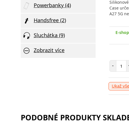
Silikonov
Powerbanky (4)
Case urče
A27 5G ne
Handsfree (2)
E-shop
Sluchátka (9)
Zobrazit více
Poče
-
Ukaž vš
PODOBNÉ PRODUKTY SKLADE