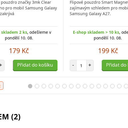
é pouzdro značky 3mk Clear
Flipové pouzdro Smart Magnet
no pro mobil Samsung Galaxy
zajímavým vzhledem pro mobi
zakrývá
Samsung Galaxy A27.
 skladem 2 ks
, odešleme v
E-shop skladem > 10 ks
, od
pondělí 10. 08.
pondělí 10. 08.
179 Kč
199 Kč
t položek
Počet položek
+
Přidat do košíku
-
+
Přidat do
e
M (2)