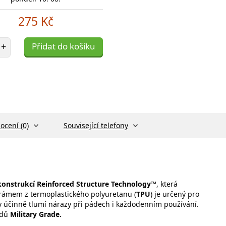
275 Kč
et položek
+
Přidat do košíku
ocení (0)
Související telefony
konstrukcí
Reinforced Structure Technology™
, která
rámem z termoplastického polyuretanu (
TPU
) je určený pro
ly účinně tlumí nárazy při pádech i každodenním používání.
rdů
Military Grade.