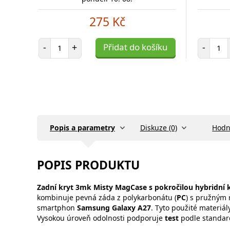
275 Kč
Počet položek
Poč
-
+
Přidat do košíku
-
Popis a parametry
Diskuze (0)
Hodn
POPIS PRODUKTU
Zadní kryt 3mk Misty MagCase s pokročilou hybridní 
kombinuje pevná záda z polykarbonátu (
PC
) s pružným 
smartphon
Samsung Galaxy A27
. Tyto použité materiá
Vysokou úroveň odolnosti podporuje
test
podle standa