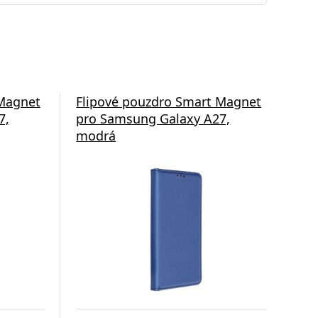
 Magnet
Flipové pouzdro Smart Magnet
Fli
7,
pro Samsung Galaxy A27,
pro
modrá
hn