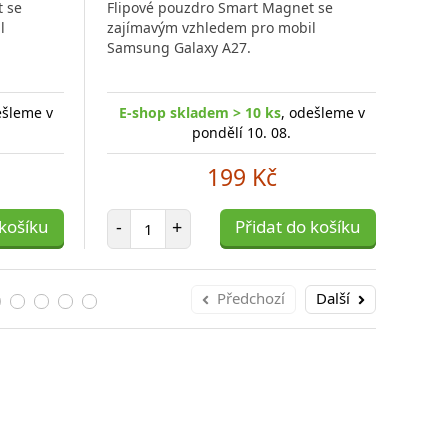
 se
Flipové pouzdro Smart Magnet se
Hled
l
zajímavým vzhledem pro mobil
5G s
Samsung Galaxy A27.
kom
ešleme v
E-shop skladem > 10 ks
, odešleme v
E-
pondělí 10. 08.
199 Kč
Počet položek
 košíku
-
+
Přidat do košíku
-
Předchozí
Další