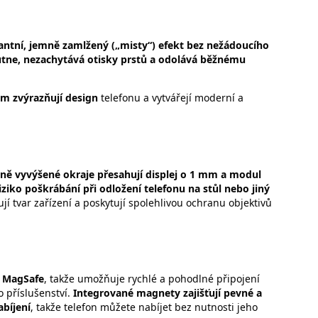
ntní, jemně zamlžený („misty“) efekt bez nežádoucího
utne, nezachytává otisky prstů a odolává běžnému
m zvýrazňují design
telefonu a vytvářejí moderní a
ně vyvýšené okraje přesahují displej o 1 mm a modul
iko poškrábání při odložení telefonu na stůl nebo jiný
í tvar zařízení a poskytují spolehlivou ochranu objektivů
MagSafe
, takže umožňuje rychlé a pohodlné připojení
o příslušenství.
Integrované magnety zajišťují pevné a
bíjení
, takže telefon můžete nabíjet bez nutnosti jeho