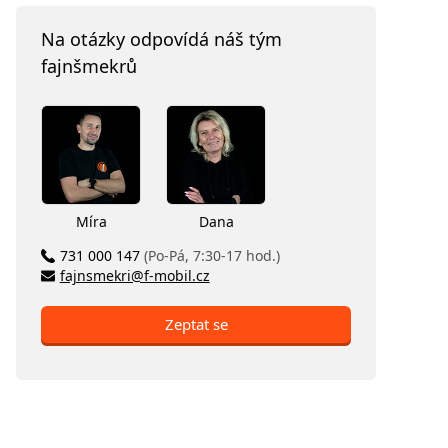
Na otázky odpovídá náš tým
fajnšmekrů
Míra
Dana
731 000 147
(Po-Pá, 7:30-17 hod.)
fajnsmekri@f-mobil.cz
Zeptat se