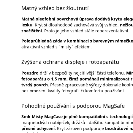
Matný vzhled bez žloutnutí
Matná oleofobní povrchová úprava dodává krytu elega
lesku.
Kryt si dlouhodobě zachovává svůj vzhled,
nežlo
znečištění.
Proto je jeho vzhled stále reperezentativní.
Poloprůhledná záda v kombinaci s barevným rámečke
atraktivní vzhled s "misty" efektem.
Zvýšená ochrana displeje i fotoaparátu
Pouzdro
drží v bezpečí ty nejcitlivější části telefonu.
Mír
fotoaparátu o 1,5 mm, čímž pomáhají minimalizovat riz
tvrdý povrch.
Přesně zpracované výřezy dokonale kopíruj
bez omezení kvality fotografií či komfortu používání.
Pohodlné používání s podporou MagSafe
3mk Misty MagCase je plně kompatibilní s technologií
magnetických nabíječek, držáků i dalšího kompatibilníh
přesné uchycení.
Kryt zároveň podporuje
bezdrátové na