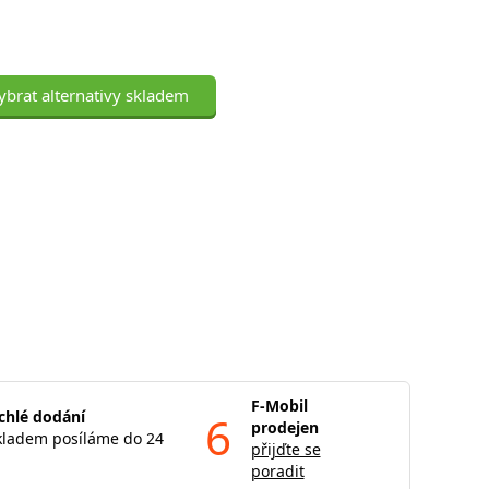
ybrat alternativy skladem
F-Mobil
chlé dodání
6
prodejen
kladem posíláme do 24
přijďte se
poradit