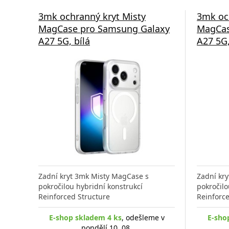
3mk ochranný kryt Misty
3mk oc
MagCase pro Samsung Galaxy
MagCas
A27 5G, bílá
A27 5G,
Zadní kryt 3mk Misty MagCase s
Zadní kr
pokročilou hybridní konstrukcí
pokročilo
Reinforced Structure
Reinforce
E-shop skladem 4 ks
, odešleme v
E-sho
pondělí 10. 08.