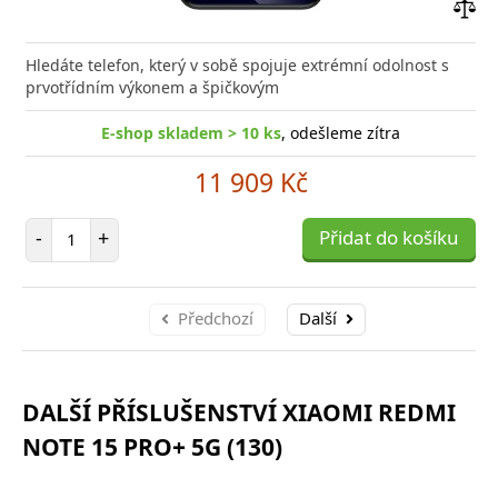
Přid
do
Hledáte telefon, který v sobě spojuje extrémní odolnost s
poro
prvotřídním výkonem a špičkovým
E-shop skladem > 10 ks
, odešleme zítra
11 909 Kč
Počet položek
-
+
Přidat do košíku
Předchozí
Další
DALŠÍ PŘÍSLUŠENSTVÍ XIAOMI REDMI
NOTE 15 PRO+ 5G (130)