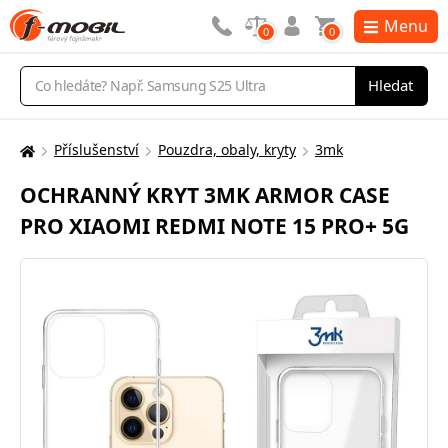
Menu
0
0
Vyhledávání
Hledat
Příslušenství
Pouzdra, obaly, kryty
3mk
Zde
se
OCHRANNÝ KRYT 3MK ARMOR CASE
nacházíte:
PRO XIAOMI REDMI NOTE 15 PRO+ 5G