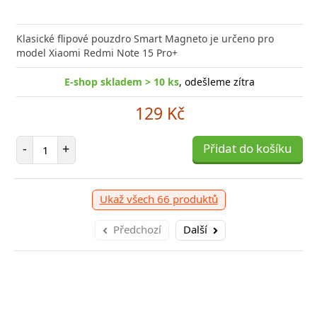
Klasické flipové pouzdro Smart Magneto je určeno pro
model Xiaomi Redmi Note 15 Pro+
E-shop skladem > 10 ks
, odešleme zítra
129 Kč
Počet položek
-
+
Přidat do košíku
Ukaž všech 66 produktů
Předchozí
Další