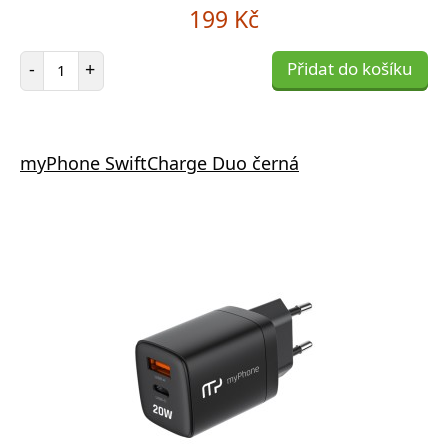
199 Kč
Počet položek
-
+
Přidat do košíku
myPhone SwiftCharge Duo černá