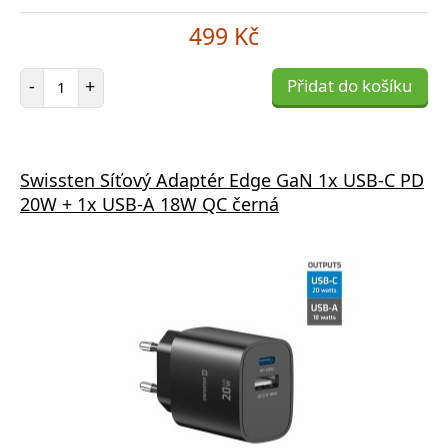
499 Kč
Počet položek
-
+
Přidat do košíku
Swissten Síťový Adaptér Edge GaN 1x USB-C PD
20W + 1x USB-A 18W QC černá