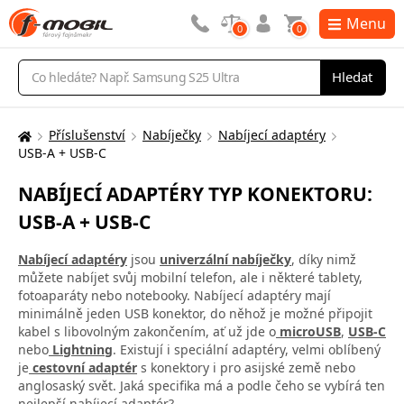
Menu
0
0
Vyhledávání
Hledat
Příslušenství
Nabíječky
Nabíjecí adaptéry
Zde
USB-A + USB-C
se
nacházíte:
NABÍJECÍ ADAPTÉRY TYP KONEKTORU:
USB-A + USB-C
Nabíjecí adaptéry
jsou
univerzální nabíječky
, díky nimž
můžete nabíjet svůj mobilní telefon, ale i některé tablety,
fotoaparáty nebo notebooky. Nabíjecí adaptéry mají
minimálně jeden USB konektor, do něhož je možné připojit
kabel s libovolným zakončením, ať už jde o
microUSB
,
USB-C
nebo
Lightning
. Existují i speciální adaptéry, velmi oblíbený
je
cestovní adaptér
s konektory i pro asijské země nebo
anglosaský svět. Jaká specifika má a podle čeho se vybírá ten
nejlepší nabíjecí adaptér?