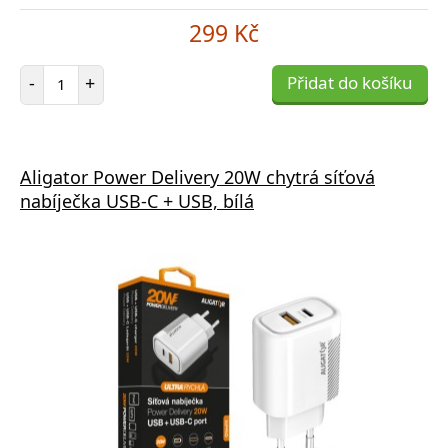
299 Kč
Počet položek
-
+
Přidat do košíku
Aligator Power Delivery 20W chytrá síťová
nabíječka USB-C + USB, bílá