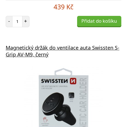
439 Kč
Počet položek
-
+
Přidat do košíku
Magnetický držák do ventilace auta Swissten S-
Grip AV-M9, černý