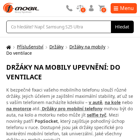
Menu
0
0
Vyhledávání
Hledat
Příslušenství
Držáky
Držáky na mobily
Zde
Do ventilace
se
nacházíte:
DRŽÁKY NA MOBILY UPEVNĚNÍ: DO
VENTILACE
K bezpečné fixaci vašeho mobilního telefonu slouží různé
držáky. Jejich účelem je zajištění maximální stability, ať už se
s vaším telefonem nacházíte kdekoliv –
v autě
,
na kole
nebo
na motorce
atd.
Držáky pro mobilní telefony
mohou být do
auta, na kolo a motorku nebo může jít
selfie tyč
. Mezi
novinky patří
PopSocket
, který zajišťuje pohodlný úchop
telefonu v ruce. Dostupné jsou jak držáky specifické pro
konkrétní mobilní telefon, tak univerzální. Jaké všechny
držáky na mobily existují?