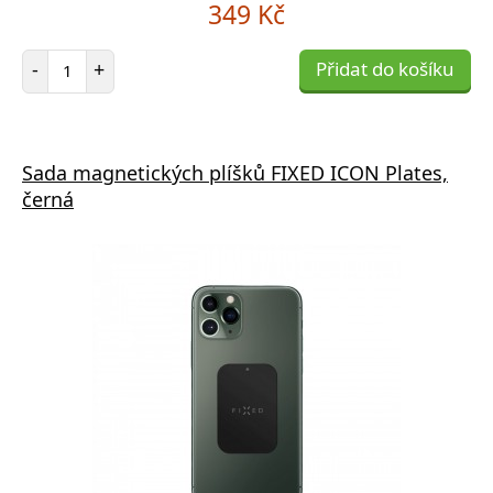
349 Kč
Počet položek
-
+
Přidat do košíku
Sada magnetických plíšků FIXED ICON Plates,
černá