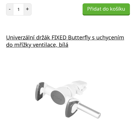
Počet položek
-
+
Přidat do košíku
Univerzální držák FIXED Butterfly s uchycením
do mřížky ventilace, bílá