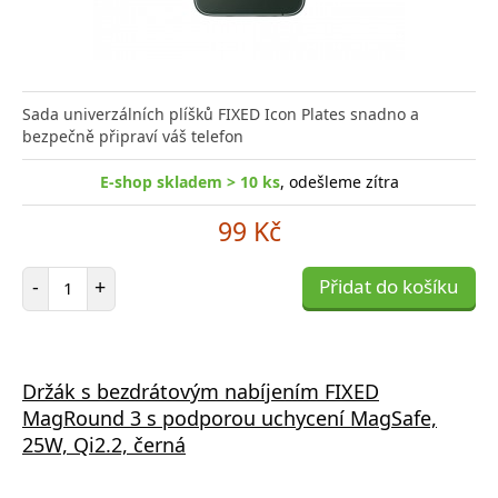
Sada univerzálních plíšků FIXED Icon Plates snadno a
bezpečně připraví váš telefon
E-shop skladem > 10 ks
, odešleme zítra
99 Kč
Počet položek
-
+
Přidat do košíku
Držák s bezdrátovým nabíjením FIXED
MagRound 3 s podporou uchycení MagSafe,
25W, Qi2.2, černá