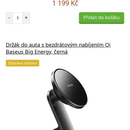
1 199 Kč
Počet položek
-
+
Přidat do košíku
Držák do auta s bezdrátovým nabíjením Qi
Baseus Big Energy, černá
Doprava zdarma