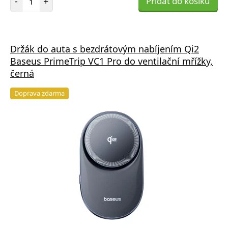
-
+
Přidat do košíku
Držák do auta s bezdrátovým nabíjením Qi2
Baseus PrimeTrip VC1 Pro do ventilační mřížky,
černá
Doprava zdarma