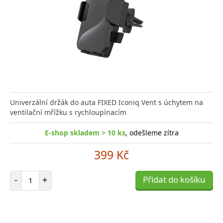
Univerzální držák do auta FIXED Iconiq Vent s úchytem na
ventilační mřížku s rychloupínacím
E-shop skladem > 10 ks
, odešleme zítra
399 Kč
Počet položek
-
+
Přidat do košíku