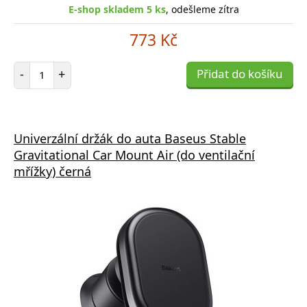
E-shop skladem 5 ks
, odešleme zítra
773 Kč
Počet položek
-
+
Přidat do košíku
Univerzální držák do auta Baseus Stable
Gravitational Car Mount Air (do ventilační
mřížky) černá