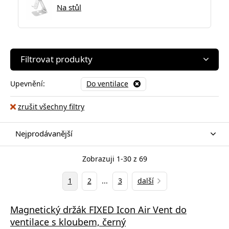
Na stůl
Filtrovat produkty
Upevnění:
Do ventilace
zrušit všechny filtry
Nejprodávanější
Zobrazuji 1-30 z 69
1
2
...
3
další
Magnetický držák FIXED Icon Air Vent do
ventilace s kloubem, černý