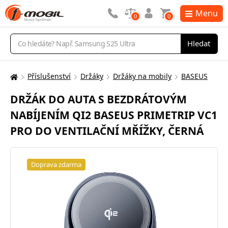
Menu
0
0
Vyhledávání
Hledat
Příslušenství
Držáky
Držáky na mobily
BASEUS
Zde
se
DRŽÁK DO AUTA S BEZDRÁTOVÝM
nacházíte:
NABÍJENÍM QI2 BASEUS PRIMETRIP VC1
PRO DO VENTILAČNÍ MŘÍŽKY, ČERNÁ
Doprava zdarma