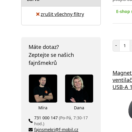
E-shop 
zrušit všechny filtry
Poč
-
Máte dotaz?
Zeptejte se našich
fajnšmekrů
Magneti
ventila
USB-A 
Míra
Dana
731 000 147
(Po-Pá, 7:30-17
hod.)
fajnsmekri@f-mobil.cz