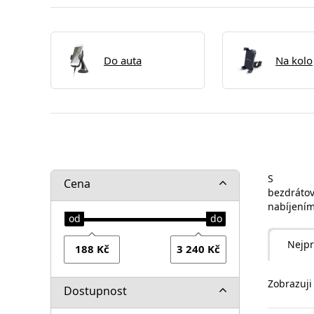
Do auta
Na kolo
S
Cena
bezdráto
nabíjením
Nejpr
Zobrazuji
Dostupnost