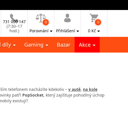
731 000 147
0
0
(7:30–17
hod.)
Porovnání
Přihlášení
0
Kč
 díly
Gaming
Bazar
Akce
vaším telefonem nacházíte kdekoliv –
v autě
,
na kole
ovinky patří
PopSocket
, který zajišťuje pohodlný úchop
obily existují?