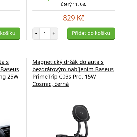
úterý 11. 08.
829 Kč
Počet položek
 košíku
-
+
Přidat do košíku
ta s
Magnetický držák do auta s
 Baseus
bezdrátovým nabíjením Baseus
ing 25W
PrimeTrip C03s Pro, 15W
Cosmic, černá