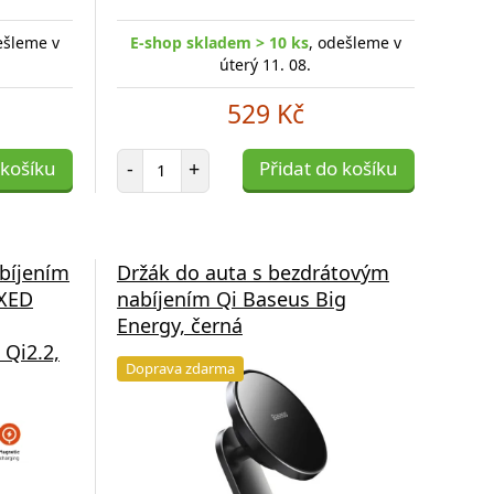
ešleme v
E-shop skladem > 10 ks
, odešleme v
úterý 11. 08.
529 Kč
Počet položek
 košíku
-
+
Přidat do košíku
bíjením
Držák do auta s bezdrátovým
IXED
nabíjením Qi Baseus Big
Energy, černá
 Qi2.2,
Doprava zdarma