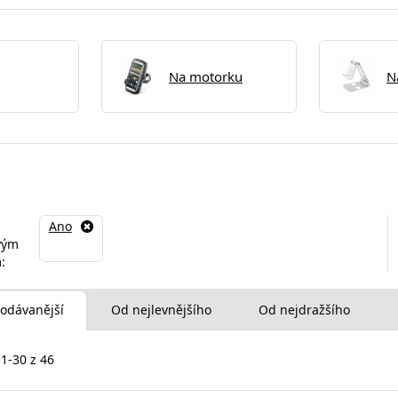
Na motorku
N
Ano
vým
:
odávanější
Od nejlevnějšího
Od nejdražšího
 1-30 z 46