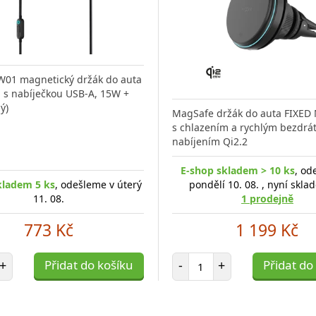
W01 magnetický držák do auta
 s nabíječkou USB-A, 15W +
ý)
MagSafe držák do auta FIXED
s chlazením a rychlým bezdrá
nabíjením Qi2.2
E-shop skladem > 10 ks
, od
kladem 5 ks
, odešleme v úterý
pondělí 10. 08. , nyní skl
11. 08.
1 prodejně
773 Kč
1 199 Kč
et položek
Počet položek
+
Přidat do košíku
-
+
Přidat do