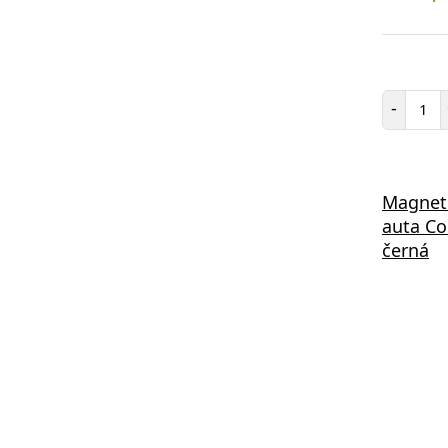
Poč
-
Magneti
auta C
černá