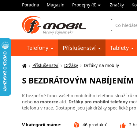
Poradna
Magazín
Prodejny (6)
Značky
Ko
Vyhledávání
Telefony
Příslušenství
Tablety
Příslušenství
Držáky
Držáky na mobily
Zde
se
S BEZDRÁTOVÝM NABÍJENÍM
nacházíte:
K bezpečné fixaci vašeho mobilního telefonu slouží různé
nebo
na motorce
atd.
Držáky pro mobilní telefony
moho
telefonu v ruce. Dostupné jsou jak držáky specifické pro 
V kategorii máme:
46
produktů
2
ho