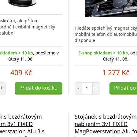
iskrétní, ale přitom
rdně flexibilní magnetický
Hledáte spolehlivý magnetický
palubní
mobilní telefon do automobilu
disponuje
skladem > 10 ks
, odešleme v
E-shop skladem > 10 ks
, od
úterý 11. 08.
úterý 11. 08.
409 Kč
1 277 Kč
et položek
Počet položek
+
Přidat do košíku
-
+
Přidat do
k s bezdrátovým
Stojánek s bezdrátovým
ím 3v1 FIXED
nabíjením 3v1 FIXED
rstation Alu 3 s
MagPowerstation Alu fo