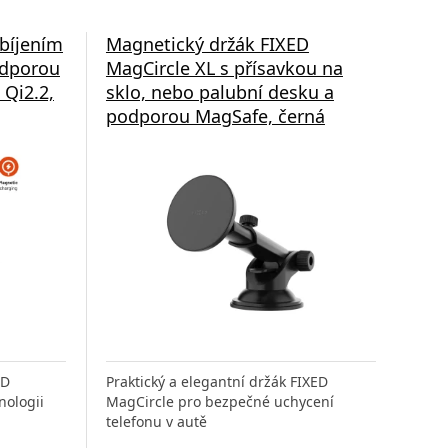
bíjením
Magnetický držák FIXED
odporou
MagCircle XL s přísavkou na
 Qi2.2,
sklo, nebo palubní desku a
podporou MagSafe, černá
ED
Praktický a elegantní držák FIXED
nologii
MagCircle pro bezpečné uchycení
telefonu v autě