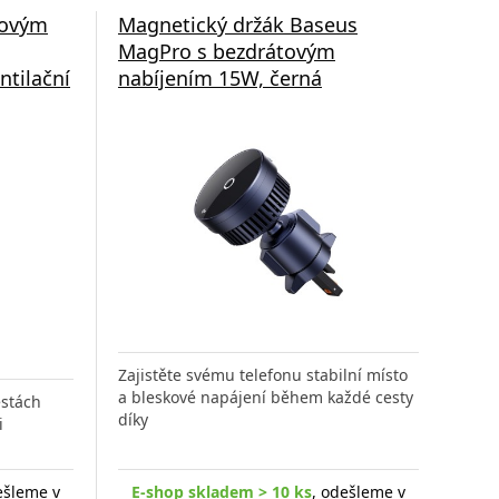
tovým
Magnetický držák Baseus
MagPro s bezdrátovým
ntilační
nabíjením 15W, černá
Zajistěte svému telefonu stabilní místo
a bleskové napájení během každé cesty
estách
díky
i
ešleme v
E-shop skladem > 10 ks
, odešleme v