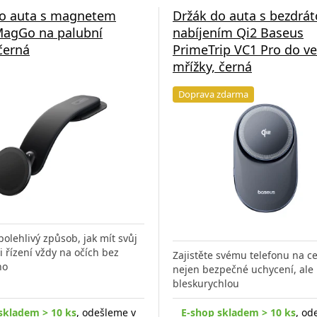
do auta s magnetem
Držák do auta s bezdrá
MagGo na palubní
nabíjením Qi2 Baseus
černá
PrimeTrip VC1 Pro do ve
mřížky, černá
Doprava zdarma
polehlivý způsob, jak mít svůj
i řízení vždy na očích bez
Zajistěte svému telefonu na c
ho
nejen bezpečné uchycení, ale 
bleskurychlou
skladem > 10 ks
, odešleme v
E-shop skladem > 10 ks
, od