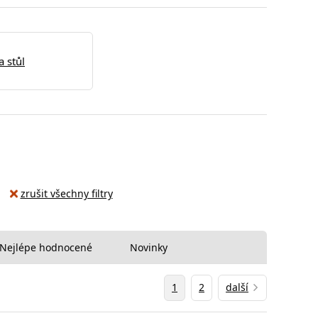
a stůl
zrušit všechny filtry
Nejlépe hodnocené
Novinky
1
2
další