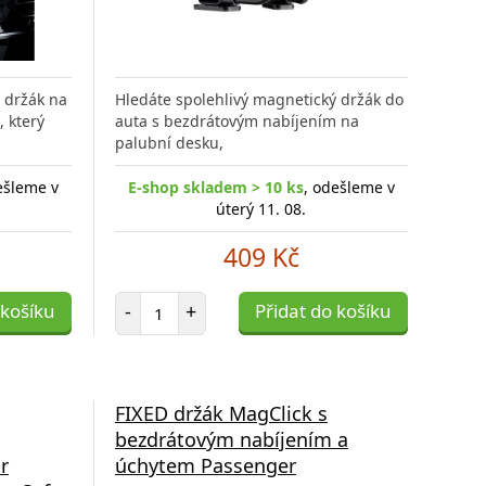
 držák na
Hledáte spolehlivý magnetický držák do
, který
auta s bezdrátovým nabíjením na
palubní desku,
ešleme v
E-shop skladem > 10 ks
, odešleme v
úterý 11. 08.
409 Kč
Počet položek
 košíku
-
+
Přidat do košíku
FIXED držák MagClick s
bezdrátovým nabíjením a
r
úchytem Passenger