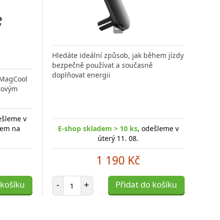
Hledáte ideální způsob, jak během jízdy
bezpečně používat a současně
doplňovat energii
 MagCool
tovým
ešleme v
adem na
E-shop skladem > 10 ks
, odešleme v
úterý 11. 08.
1 190 Kč
Počet položek
 košíku
-
+
Přidat do košíku