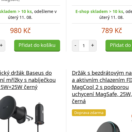
skladem > 10 ks
, odešleme v
E-shop skladem > 10 ks
, od
úterý 11. 08.
úterý 11. 08.
980 Kč
789 Kč
et položek
Počet položek
+
Přidat do košíku
-
+
Přidat do
cký držák Baseus do
Držák s bezdrátovým na
ční mřížky s nabíječkou
a aktivním chlazením F
15W+25W černý
MagCool 2 s podporou
uchycení MagSafe, 25W,
černá
Doprava zdarma