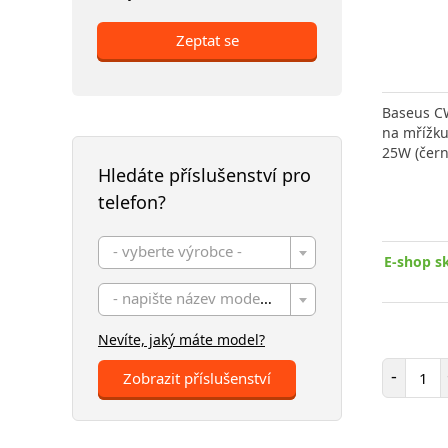
Zeptat se
Baseus C
na mřížku
25W (čern
Hledáte příslušenství pro
telefon?
- vyberte výrobce -
E-shop s
- napište název modelu -
Nevíte, jaký máte model?
Poč
-
Zobrazit příslušenství