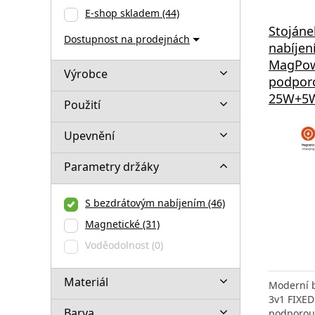
E-shop skladem
(44)
Stojáne
Dostupnost na prodejnách
nabíjen
MagPowe
Výrobce
podpor
25W+5W
Použití
Upevnění
Parametry držáky
S bezdrátovým nabíjením
(46)
Magnetické
(31)
Voděodolnost
(0)
Materiál
Moderní b
3v1 FIXED
Barva
podporou