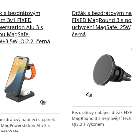
k s bezdrátovým
Držák s bezdrátovým na
ím 3v1 FIXED
FIXED MagRound 3 s p
rstation Alu 3 s
uchycení MagSafe, 25W,
ou MagSafe,
černá
+3.5W, Qi2.2, černá
Bezdrátový nabíjecí držák FIX
MagRound 3 s nejnovější tech
ezdrátový nabíjecí stojánek
Qi2.2 s výkonem
 MagPowerstation Alu 3 s
 MagSafe,