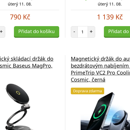
úterý 11. 08.
úterý 11. 08.
790 Kč
1 139 Kč
et položek
Počet položek
+
Přidat do košíku
-
+
Přidat do
cký skládací držák do
Magnetický držák do au
osmic Baseus MagPro,
bezdrátovým nabíjením
PrimeTrip VC2 Pro Cool
Cosmic, černá
Doprava zdarma