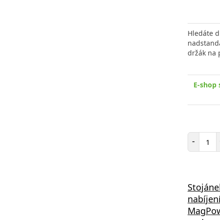
Hledáte d
nadstanda
držák na 
E-shop 
Poč
-
Stojáne
nabíjen
MagPowe