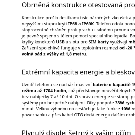
Obrněná konstrukce otestovaná pro 
Konstrukce prošla desítkami tisíc náročných zkoušek a p
nejvyššími stupni krytí
IP68 a IP69K
. Telefon odolá pon
stoprocentně chráněn proti prachu i silnému proudu vod
je pevně spojeno s tělem pomocí speciálního lepidla. Bo
krytky konektorů
USB
a slotu pro
SIM karty
využívají
mě
Zařízení spolehlivě funguje v teplotním rozmezí
od -20 
volný pád z výšky až 1,8 metru
.
Extrémní kapacita energie a bleskov
Uvnitř telefonu se nachází masivní
baterie o kapacitě 
režimu až 1704 hodin
, což představuje neuvěřitelných
bez nabíječky 7 až 10 dní. O správu energie se starají p
systémy pro bezpečné nabíjení. Díky podpoře
33W rychl
minut. Velkou výhodou na cestách je také funkce
10W re
powerbanku a přes kabel OTG dodá energii dalším dro
Plynulý displej šetrný k vašim očím