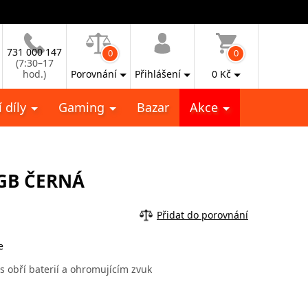
731 000 147
0
0
(7:30–17
hod.)
Porovnání
Přihlášení
0
Kč
 díly
Gaming
Bazar
Akce
6GB ČERNÁ
Přidat do porovnání
e
 obří baterií a ohromujícím zvuk