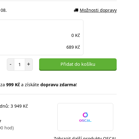
 08.
Možnosti dopravy
0 Kč
689 Kč
Počet položek
-
+
Přidat do košíku
 za
999 Kč
a získáte
dopravu zdarma
!
 dnů: 3 949 Kč
7
00 hod)
Zobrazit další produkty OSCAL