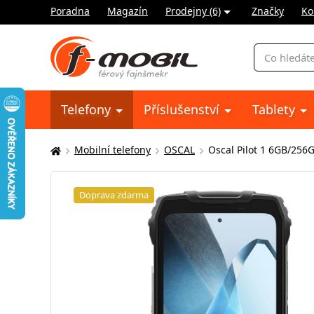
Poradna
Magazín
Prodejny (6)
Značky
Ko
Vyhledávání
Telefony
Příslušenství
Tablety
Mobilní telefony
OSCAL
Oscal Pilot 1 6GB/256
Zde
se
nacházíte:
Doprava zdarma