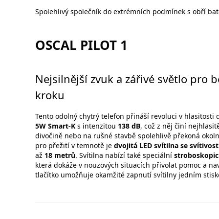
Spolehlivý společník do extrémních podmínek s obří bat
OSCAL PILOT 1
Nejsilnější zvuk a zářivé světlo pro
kroku
Tento odolný chytrý telefon přináší revoluci v hlasitosti 
5W Smart-K
s intenzitou
138 dB
, což z něj činí nejhlasi
divočině nebo na rušné stavbě spolehlivě překoná okol
pro přežití v temnotě je
dvojitá LED svítilna se svítivo
až
18 metrů
. Svítilna nabízí také speciální
stroboskopic
která dokáže v nouzových situacích přivolat pomoc a na
tlačítko umožňuje okamžité zapnutí svítilny jedním stis