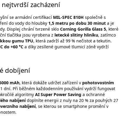
nejtvrdší zacházení
yšní se armádní certifikací
MIL-SPEC 810H
společně s
oření do vody do hloubky
1,5 metru po dobu 30 minut
a je
y. Displej chrání tvrzené sklo
Corning Gorilla Glass 5
, které
ční tlačítka jsou vyrobena z
letecké slitiny hliníku
, zatímco
kkou gumu TPU
, která zadrží až 99 % nečistot a tekutin.
°C do +60 °C
a díky zesílené gumové tlumicí zóně vydrží
é dobíjení
15000 mAh
, která dokáže udržet zařízení v
pohotovostním
 71 dní. Při běžném každodenním používání vydrží fungovat
okročilé algoritmy
AI Super Power Saving
a ochranné
ého nabíjení
doplníte energii z nuly na 20 % za pouhých 27
verzního nabíjení
, se kterou se smartphone promění v
bnostem.