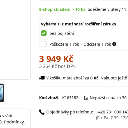
E-shop skladem > 10 ks
, odešleme v úterý 11.
Vyberte si z možností rozšíření záruky
bez pojistění
Poškození 1 rok + Odcizení 1 rok
3 949 Kč
3 264 Kč bez DPH
V košíku máte zboží za
0 Kč
. Nakupte ještě
Kód zboží:
Nejnižší cena za 30
K163182
Objednávky po telefonu:
+420 731 000 14
vrátit.
(Po–Pá: 7:30–17:
ů.
Podmínky
.