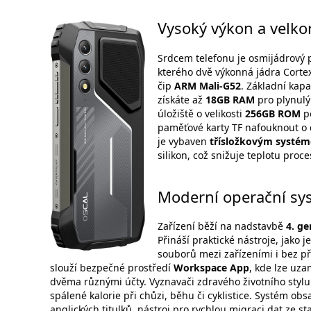
Vysoký výkon a velkor
Srdcem telefonu je osmijádrový
kterého dvě výkonná jádra Corte
čip
ARM Mali-G52
. Základní kap
získáte až
18GB RAM
pro plynulý
úložiště o velikosti
256GB ROM
po
paměťové karty TF nafouknout o 
je vybaven
třísložkovým systém
silikon, což snižuje teplotu proce
Moderní operační sy
Zařízení běží na nadstavbě
4. g
Přináší praktické nástroje, jako j
souborů mezi zařízeními i bez př
slouží bezpečné prostředí
Workspace App
, kde lze uza
dvěma různými účty. Vyznavači zdravého životního stylu
spálené kalorie při chůzi, běhu či cyklistice. Systém ob
anglických titulků, nástroj pro rychlou migraci dat ze s