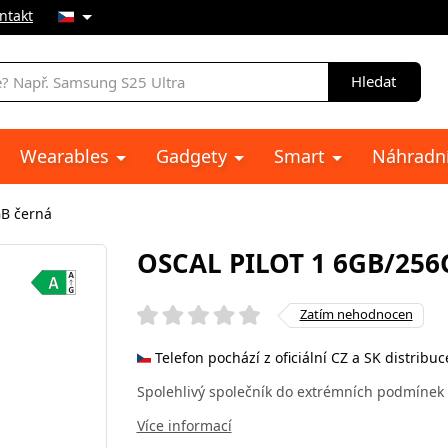
ntakt
Hledat
Wearables
Gadgety
Smart
Náhradní
GB černá
OSCAL PILOT 1 6GB/25
Zatím nehodnocen
Telefon pochází z oficiální CZ a SK distribuc
Spolehlivý společník do extrémních podmínek s
Více informací