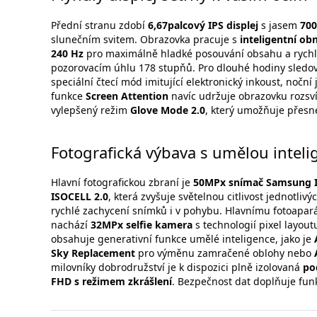
Přední stranu zdobí
6,67palcový IPS displej
s jasem
700
slunečním svitem. Obrazovka pracuje s
inteligentní ob
240 Hz
pro maximálně hladké posouvání obsahu a rychlo
pozorovacím úhlu 178 stupňů. Pro dlouhé hodiny sledo
speciální čtecí mód imitující elektronický inkoust, noční
funkce
Screen Attention
navíc udržuje obrazovku rozsví
vylepšený režim
Glove Mode 2.0
, který umožňuje přesné
Fotografická výbava s umělou inteli
Hlavní fotografickou zbraní je
50MPx snímač Samsung 
ISOCELL 2.0
, která zvyšuje světelnou citlivost jednotliv
rychlé zachycení snímků i v pohybu. Hlavnímu fotoapar
nachází
32MPx selfie kamera
s technologií pixel layout
obsahuje generativní funkce umělé inteligence, jako je
Sky Replacement
pro výměnu zamračené oblohy nebo
milovníky dobrodružství je k dispozici plně izolovaná
po
FHD s režimem zkrášlení
. Bezpečnost dat doplňuje fu