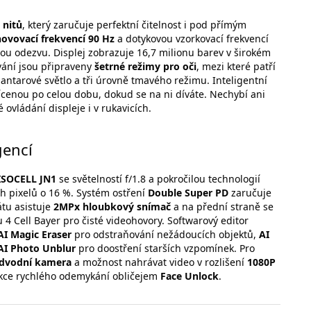
 nitů
, který zaručuje perfektní čitelnost i pod přímým
novovací frekvencí 90 Hz
a dotykovou vzorkovací frekvencí
u odezvu. Displej zobrazuje 16,7 milionu barev v širokém
vání jsou připraveny
šetrné režimy pro oči
, mezi které patří
 jantarové světlo a tři úrovně tmavého režimu. Inteligentní
cenou po celou dobu, dokud se na ni díváte. Nechybí ani
 ovládání displeje i v rukavicích.
gencí
ISOCELL JN1
se světelností f/1.8 a pokročilou technologií
ých pixelů o 16 %. Systém ostření
Double Super PD
zaručuje
átu asistuje
2MPx hloubkový snímač
a na přední straně se
u 4 Cell Bayer pro čisté videohovory. Softwarový editor
AI Magic Eraser
pro odstraňování nežádoucích objektů,
AI
AI Photo Unblur
pro doostření starších vzpomínek. Pro
dvodní kamera
a možnost nahrávat video v rozlišení
1080P
nkce rychlého odemykání obličejem
Face Unlock
.