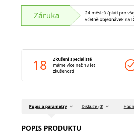
24 měsíců (platí pro vš
Záruka
včetně objednávek na I
18
Zkušení specialisté
máme více než 18 let
zkušeností
Popis a parametry
Diskuze (0)
Hodn
POPIS PRODUKTU