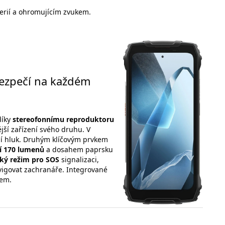
erií a ohromujícím zvukem.
 bezpečí na každém
díky
stereofonnímu reproduktoru
tější zařízení svého druhu. V
ní hluk. Druhým klíčovým prvkem
stí 170 lumenů
a dosahem paprsku
ký režim pro SOS
signalizaci,
vigovat zachranáře. Integrované
kem.