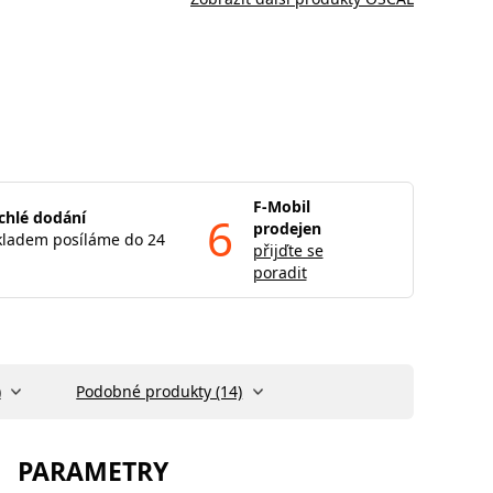
F-Mobil
chlé dodání
6
prodejen
kladem posíláme do 24
přijďte se
poradit
)
Podobné produkty (14)
PARAMETRY