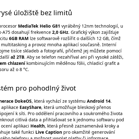
ysé úložiště bez limitů
 procesor
MediaTek Helio G81
vyráběný 12nm technologií, u
x-A75 dosahují frekvence
2,0 GHz
. Grafický výkon zajišťuje
acitu
6GB RAM
lze softwarově rozšířit o dalších 12 GB, čímž
 multitasking a provoz mnoha aplikací současně. Interní
jme tisíce skladeb a fotografií, přičemž jej můžete pomocí
další
až 2TB
. Aby se telefon nezahříval ani při vysoké zátěži,
em chlazení
kombinujícím měděnou fólii, chladicí grafit a
soru až o 8 °C.
stém pro pohodlný život
enerace DokeOS
, která vychází ze systému
Android 14
.
e aplikace
EasyShare
, která umožňuje bleskový přenos
ipojení k síti. Pro oddělení pracovního a soukromého života
mknout citlivá data a přihlašovat se k jednomu softwaru pod
 ocení aplikaci
Health
, která přesně zaznamenává kroky a
sahuje také funkci
Live Caption
pro okamžité generování
tarého telefonu a možnost vyvolat platby či informace