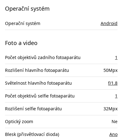
Operační systém
Operační systém
Android
Foto a video
Počet objektivů zadního fotoaparátu
1
Rozlišení hlavního fotoaparátu
50Mpx
Světelnost hlavního fotoaparátu
f/1.8
Počet objektivů selfie fotoaparátu
1
Rozlišení selfie fotoaparátu
32Mpx
Optický zoom
Ne
Blesk (přisvětlovací dioda)
Ano