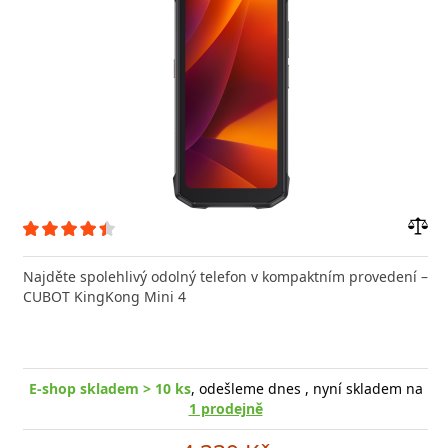
Přid
do
Najděte spolehlivý odolný telefon v kompaktním provedení –
poro
CUBOT KingKong Mini 4
E-shop skladem > 10 ks
, odešleme dnes , nyní skladem na
1 prodejně