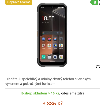
Doprava zdarma
Přid
do
Hledáte-li spolehlivý a odolný chytrý telefon s vysokým
poro
výkonem a pokročilými funkcemi
E-shop skladem > 10 ks
, odešleme zítra
3 886 Kč