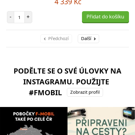
4 339 Kč
Počet položek
-
+
Přidat do košíku
Předchozí
Další
PODĚLTE SE O SVÉ ÚLOVKY NA
INSTAGRAMU. POUŽIJTE
#FMOBIL
Zobrazit profil