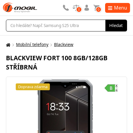
Menu
0
0
Vyhledávání
Hledat
Mobilní telefony
Blackview
Zde
se
BLACKVIEW FORT 100 8GB/128GB
nacházíte:
STŘÍBRNÁ
Doprava zdarma