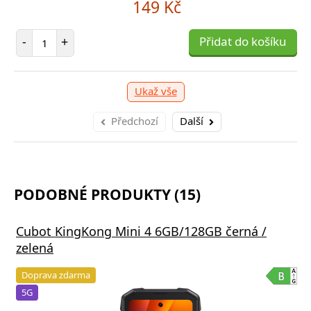
149 Kč
Počet položek
-
+
Přidat do košíku
Ukaž vše
Předchozí
Další
PODOBNÉ PRODUKTY (15)
Cubot KingKong Mini 4 6GB/128GB černá /
zelená
Doprava zdarma
5G