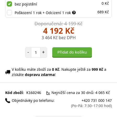
0 Kč
bez pojistění
689 Kč
Poškození 1 rok + Odcizení 1 rok
Doporučená: 4 199 Kč
4 192 Kč
3 464 Kč bez DPH
Počet položek
-
+
Přidat do košíku
V košíku máte zboží za
0 Kč
. Nakupte ještě za
999 Kč
a
získáte
dopravu zdarma
!
Kód zboží:
Nejnižší cena za 30 dnů: 4 065 Kč
K160246
Objednávky po telefonu:
+420 731 000 147
(Po–Pá: 7:30–17:00 hod)