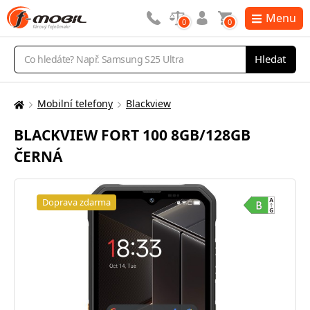
Menu
0
0
Vyhledávání
Hledat
Mobilní telefony
Blackview
Zde
se
BLACKVIEW FORT 100 8GB/128GB
nacházíte:
ČERNÁ
Doprava zdarma