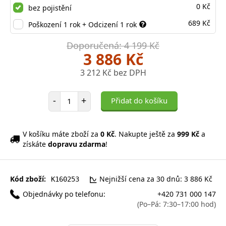
0 Kč
bez pojistění
689 Kč
Poškození 1 rok + Odcizení 1 rok
Doporučená: 4 199 Kč
3 886 Kč
3 212 Kč bez DPH
Počet položek
-
+
Přidat do košíku
V košíku máte zboží za
0 Kč
. Nakupte ještě za
999 Kč
a
získáte
dopravu zdarma
!
Kód zboží:
Nejnižší cena za 30 dnů: 3 886 Kč
K160253
Objednávky po telefonu:
+420 731 000 147
(Po–Pá: 7:30–17:00 hod)