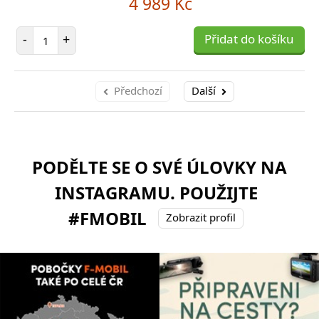
4 989 Kč
Počet položek
-
+
Přidat do košíku
Předchozí
Další
PODĚLTE SE O SVÉ ÚLOVKY NA
INSTAGRAMU. POUŽIJTE
#FMOBIL
Zobrazit profil