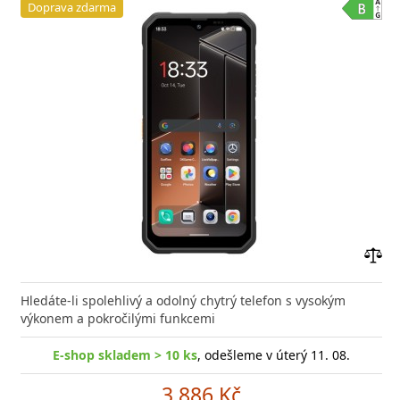
Doprava zdarma
Přid
do
Hledáte-li spolehlivý a odolný chytrý telefon s vysokým
poro
výkonem a pokročilými funkcemi
E-shop skladem > 10 ks
, odešleme v úterý 11. 08.
3 886 Kč