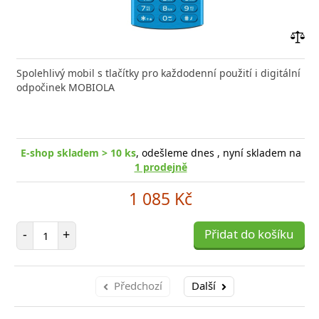
Přid
do
Spolehlivý mobil s tlačítky pro každodenní použití i digitální
poro
odpočinek MOBIOLA
E-shop skladem > 10 ks
, odešleme dnes , nyní skladem na
1 prodejně
1 085 Kč
Počet položek
-
+
Přidat do košíku
Předchozí
Další