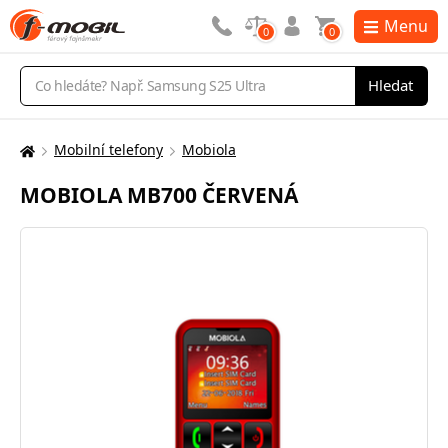
Menu
0
0
Vyhledávání
Hledat
Mobilní telefony
Mobiola
Zde
se
MOBIOLA MB700 ČERVENÁ
nacházíte: