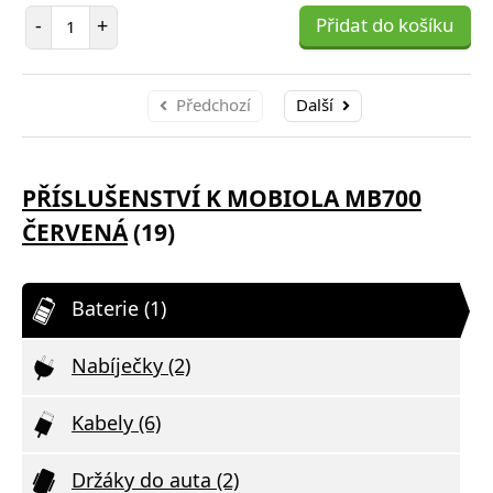
Počet položek
-
+
Přidat do košíku
Předchozí
Další
PŘÍSLUŠENSTVÍ K MOBIOLA MB700
ČERVENÁ
(19)
Baterie (1)
Nabíječky (2)
Kabely (6)
Držáky do auta (2)